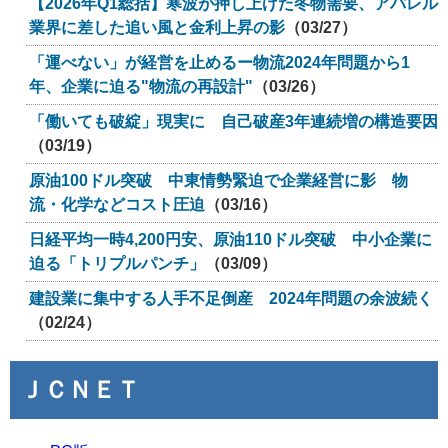
【2026年Q1総括】寒波が押し上げた冬物需要、アパレル
業界に差した追い風と金利上昇の影
（03/27）
「運べない」が経営を止めるー物流2024年問題から1
年、企業に迫る"物流の再設計"
（03/26）
「働いても破綻」現実に 自己破産3年連続増の構造要因
（03/19）
原油100ドル突破 中東情勢緊迫で企業経営に影 物
流・化学などコスト圧迫
（03/16）
日経平均一時4,200円安、原油110ドル突破 中小企業に
迫る「トリプルパンチ」
（03/09）
建設業に集中する人手不足倒産 2024年問題の余波続く
（02/24）
ＪＣＮＥＴ