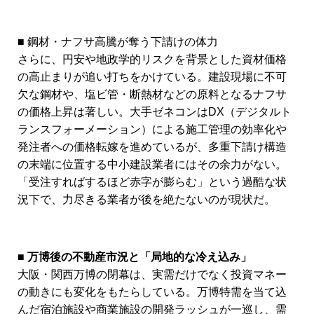
■ 鋼材・ナフサ高騰が奪う下請けの体力
さらに、円安や地政学的リスクを背景とした資材価格
の高止まりが追い打ちをかけている。建設現場に不可
欠な鋼材や、塩ビ管・断熱材などの原料となるナフサ
の価格上昇は著しい。大手ゼネコンはDX（デジタルト
ランスフォーメーション）による施工管理の効率化や
発注者への価格転嫁を進めているが、多重下請け構造
の末端に位置する中小建設業者にはその余力がない。
「受注すればするほど赤字が膨らむ」という過酷な状
況下で、力尽きる業者が後を絶たないのが現状だ。
■ 万博後の不動産市況と「局地的な冷え込み」
大阪・関西万博の閉幕は、実需だけでなく投資マネー
の動きにも変化をもたらしている。万博特需を当て込
んだ宿泊施設や商業施設の開発ラッシュが一巡し、需