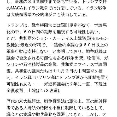
し、最悪の３６％前後まで落ちている。トランプ支持
のMAGAもイラン戦争では分裂している。イラン戦争
は大統領選挙の公約違反にも該当している。
トランプは、戦争権限法には罰則規定がなく、世論悪
化の中、６０日間の期限を無視する可能性も高い。
ただ、共和党のジョン・カーティス上院議員(モルモン
教徒)は最近の寄稿で、「議会の承認なき６０日以上の
軍事行動は支持しない」と表明しており、戦争継続は
議会で否決される可能性もある(戦争出費、物価高、ガ
ソリンや石油精製品の高騰、共和党にマイナス世論調
査、共和党の議員たちは１１月３日の中間選挙を控
え、イラン戦=ガソリン高にトランプ派から距離を置く
可能性もある・・・米連邦議会は２年に一度、下院は
全員改選、上院は１/３改選)。
歴代の米大統領は、戦争権限法は憲法上、軍の統帥権
者である大統領の権限を不当に制限しているとして、
議会との協議や撤兵義務を回避してきた。しかし、オ