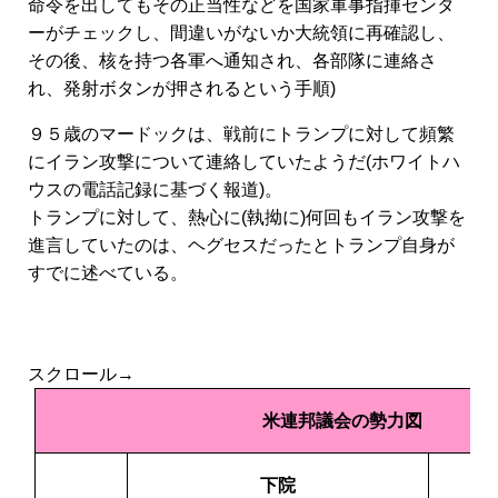
命令を出してもその正当性などを国家軍事指揮センタ
ーがチェックし、間違いがないか大統領に再確認し、
その後、核を持つ各軍へ通知され、各部隊に連絡さ
れ、発射ボタンが押されるという手順)
９５歳のマードックは、戦前にトランプに対して頻繁
にイラン攻撃について連絡していたようだ(ホワイトハ
ウスの電話記録に基づく報道)。
トランプに対して、熱心に(執拗に)何回もイラン攻撃を
進言していたのは、ヘグセスだったとトランプ自身が
すでに述べている。
スクロール→
米連邦議会の勢力図
下院