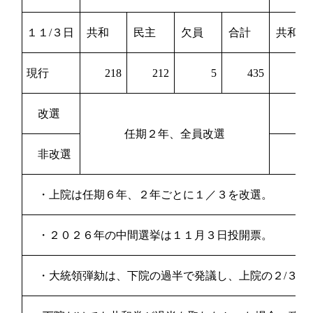
１１
/
３日
共和
民主
欠員
合計
共和
現行
218
212
5
435
53
改選
22
任期２年、全員改選
非改選
31
・上院は任期６年、２年ごとに１／３を改選。
・２０２６年の中間選挙は１１月３日投開票。
・大統領弾劾は、下院の過半で発議し、上院の２
/
３以