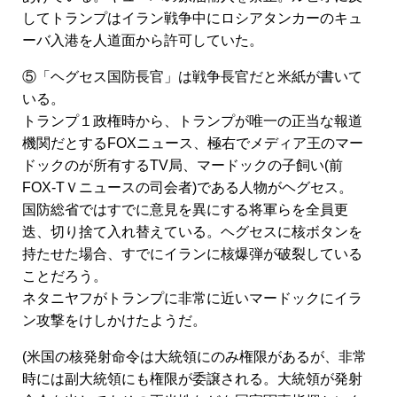
してトランプはイラン戦争中にロシアタンカーのキュ
ーバ入港を人道面から許可していた。
⑤「ヘグセス国防長官」は戦争長官だと米紙が書いて
いる。
トランプ１政権時から、トランプが唯一の正当な報道
機関だとするFOXニュース、極右でメディア王のマー
ドックのが所有するTV局、マードックの子飼い(前
FOX-TＶニュースの司会者)である人物がヘグセス。
国防総省ではすでに意見を異にする将軍らを全員更
迭、切り捨て入れ替えている。ヘグセスに核ボタンを
持たせた場合、すでにイランに核爆弾が破裂している
ことだろう。
ネタニヤフがトランプに非常に近いマードックにイラ
ン攻撃をけしかけたようだ。
(米国の核発射命令は大統領にのみ権限があるが、非常
時には副大統領にも権限が委譲される。大統領が発射