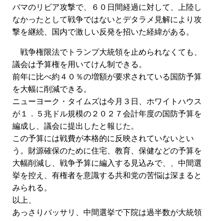
バマのリビア攻撃で、６０日間経過に対して、上陸し
なかったとして戦争ではないとデタラメ見解により攻
撃を継続、国内で激しい反発を招いた経緯がある。
戦争権限法でトランプ大統領を止められなくても、
議会は予算権を用いてけん制できる。
前年に比べ約４０％の増額が要求されている国防予算
を大幅に削減できる。
ニューヨーク・タイムズは今月３日、ホワイトハウス
が１．５兆ドル規模の２０２７会計年度の国防予算を
編成し、議会に提出したと報じた。
この予算には戦費が本格的に反映されていないとい
う。財源確保のために住宅、教育、保健などの予算を
大幅削減し、戦争予算に編入する見込みで、、中間選
挙を控え、有権者を意識する共和党の苦悩は深まると
みられる。
以上、
あっさりバッサリ、中間選挙で下院は過半数が大統領