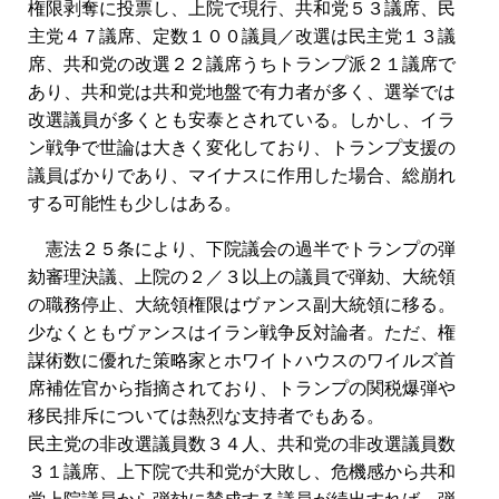
権限剥奪に投票し、上院で現行、共和党５３議席、民
主党４７議席、定数１００議員／改選は民主党１３議
席、共和党の改選２２議席うちトランプ派２１議席で
あり、共和党は共和党地盤で有力者が多く、選挙では
改選議員が多くとも安泰とされている。しかし、イラ
ン戦争で世論は大きく変化しており、トランプ支援の
議員ばかりであり、マイナスに作用した場合、総崩れ
する可能性も少しはある。
憲法２５条により、下院議会の過半でトランプの弾
劾審理決議、上院の２／３以上の議員で弾劾、大統領
の職務停止、大統領権限はヴァンス副大統領に移る。
少なくともヴァンスはイラン戦争反対論者。ただ、権
謀術数に優れた策略家とホワイトハウスのワイルズ首
席補佐官から指摘されており、トランプの関税爆弾や
移民排斥については熱烈な支持者でもある。
民主党の非改選議員数３４人、共和党の非改選議員数
３１議席、上下院で共和党が大敗し、危機感から共和