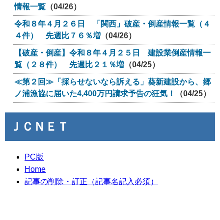
情報一覧
（04/26）
令和８年４月２６日 「関西」破産・倒産情報一覧（４
４件） 先週比７６％増
（04/26）
【破産・倒産】令和８年４月２５日 建設業倒産情報一
覧（２８件） 先週比２１％増
（04/25）
≪第２回≫「採らせないなら訴える」葵新建設から、郷
ノ浦漁協に届いた4,400万円請求予告の狂気！
（04/25）
ＪＣＮＥＴ
PC版
Home
記事の削除・訂正（記事名記入必須）