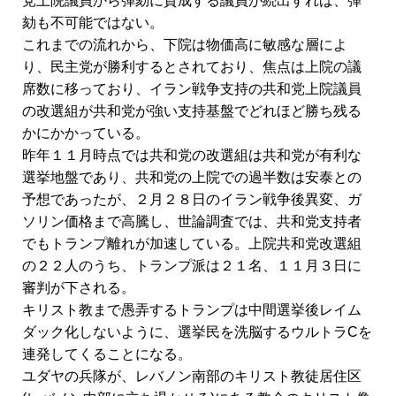
党上院議員から弾劾に賛成する議員が続出すれば、弾
劾も不可能ではない。
これまでの流れから、下院は物価高に敏感な層によ
り、民主党が勝利するとされており、焦点は上院の議
席数に移っており、イラン戦争支持の共和党上院議員
の改選組が共和党が強い支持基盤でどれほど勝ち残る
かにかかっている。
昨年１１月時点では共和党の改選組は共和党が有利な
選挙地盤であり、共和党の上院での過半数は安泰との
予想であったが、２月２８日のイラン戦争後異変、ガ
ソリン価格まで高騰し、世論調査では、共和党支持者
でもトランプ離れが加速している。上院共和党改選組
の２２人のうち、トランプ派は２１名、１１月３日に
審判が下される。
キリスト教まで愚弄するトランプは中間選挙後レイム
ダック化しないように、選挙民を洗脳するウルトラCを
連発してくることになる。
ユダヤの兵隊が、レバノン南部のキリスト教徒居住区