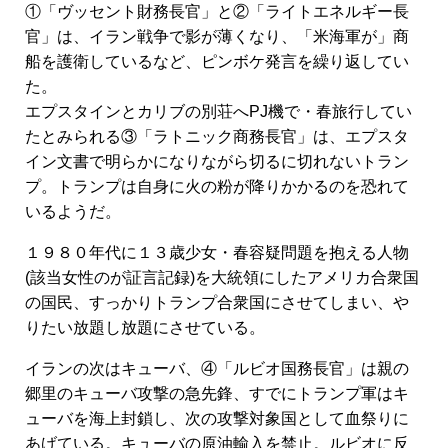
①「ヴッセント財務長官」と②「ライトエネルギー長
官」は、イラン戦争で影が薄くなり、「米海軍が」商
船を護衛しているなど、ピンボケ発言を繰り返してい
た。
エプスタインとカリブの別荘へPJ機で・春旅行してい
たとみられる③「ラトニック商務長官」は、エプスタ
イン文書で明らかになりながら切るに切れないトラン
プ。トランプは自身に火の粉が降りかかるのを恐れて
いるようだ。
１９８０年代に１３歳少女・春容疑問題を抱える人物
(該当女性のが証言記録)を大統領にしたアメリカ合衆国
の国民、すっかりトランプ合衆国にさせてしまい、や
りたい放題し放題にさせている。
イランの次はキューバ、④「ルビオ国務長官」は親の
郷里のキューバ攻撃の急先鋒、すでにトランプ軍はキ
ューバを海上封鎖し、次の攻撃対象国として血祭りに
あげている。キューバの原油輸入を禁止。ルビオに反