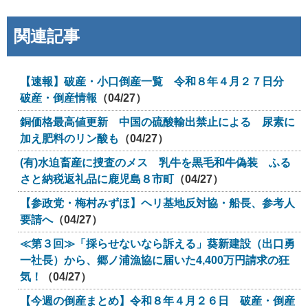
関連記事
【速報】破産・小口倒産一覧 令和８年４月２７日分
破産・倒産情報
（04/27）
銅価格最高値更新 中国の硫酸輸出禁止による 尿素に
加え肥料のリン酸も
（04/27）
(有)水迫畜産に捜査のメス 乳牛を黒毛和牛偽装 ふる
さと納税返礼品に鹿児島８市町
（04/27）
【参政党・梅村みずほ】ヘリ基地反対協・船長、参考人
要請へ
（04/27）
≪第３回≫「採らせないなら訴える」葵新建設（出口勇
一社長）から、郷ノ浦漁協に届いた4,400万円請求の狂
気！
（04/27）
【今週の倒産まとめ】令和８年４月２６日 破産・倒産