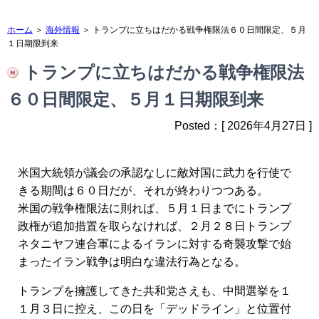
ホーム
＞
海外情報
＞ トランプに立ちはだかる戦争権限法６０日間限定、５月
１日期限到来
トランプに立ちはだかる戦争権限法
６０日間限定、５月１日期限到来
Posted：[ 2026年4月27日 ]
米国大統領が議会の承認なしに敵対国に武力を行使で
きる期間は６０日だが、それが終わりつつある。
米国の戦争権限法に則れば、５月１日までにトランプ
政権が追加措置を取らなければ、２月２８日トランプ
ネタニヤフ連合軍によるイランに対する奇襲攻撃で始
まったイラン戦争は明白な違法行為となる。
トランプを擁護してきた共和党さえも、中間選挙を１
１月３日に控え、この日を「デッドライン」と位置付