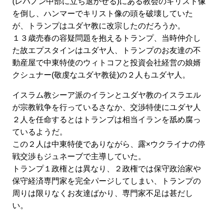
(レバノン中部に立ち退かせる)にある教会のキリスト像
を倒し、ハンマーでキリスト像の頭を破壊していた
が、トランプはユダヤ教に改宗したのだろうか。
１３歳売春の容疑問題を抱えるトランプ、当時仲介し
た故エプスタインはユダヤ人、トランプのお友達の不
動産屋で中東特使のウィトコフと投資会社経営の娘婿
クシュナー(敬虔なユダヤ教徒)の２人もユダヤ人。
イスラム教シーア派のイランとユダヤ教のイスラエル
が宗教戦争を行っているさなか、交渉特使にユダヤ人
２人を任命するとはトランプは相当イランを舐め腐っ
ているようだ。
この２人は中東特使でありながら、露×ウクライナの停
戦交渉もジュネーブで主導していた。
トランプ１政権とは異なり、２政権では保守政治家や
保守経済専門家を完全パージしてしまい、トランプの
周りは限りなくお友達ばかり、専門家不足は甚だし
い。