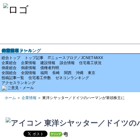
ホーム
企業情報
倒産情報
全国情報
特集記事
アクセスランキング
ご意見・メール
総合トップ
トップ記事
ITニュースブログ／JCNET-MiXX
企業総合
企業情報
建設情報
談合情報
住宅着工状況
倒産総合
倒産情報
債権者判明
全国総合
全国情報
福岡
長崎
関西
沖縄
東京
投稿記事一覧
住宅着工件数
ゼネコンランキング
アクセスランキング
ご意見・メール
ホーム
＞
企業情報
＞ 東洋シヤッター／ドイツのハーマンが筆頭株主に
東洋シヤッター／ドイツの