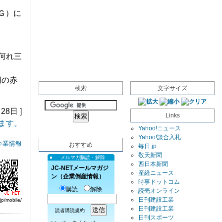
ＫＧ）に
何れ三
円の赤
検索
文字サイズ
28日 ]
Links
ます。
Yahoo!ニュース
Yahoo!談合入札
企業情報
おすすめ
毎日.jp
敬天新聞
メルマガ購読・解除
西日本新聞
JC-NETメールマガジ
産経ニュース
ン（企業倒産情報）
時事ドットコム
購読
解除
読売オンライン
日刊建設工業
jp/mobile/
日刊建設工業
読者購読規約
日刊スポーツ