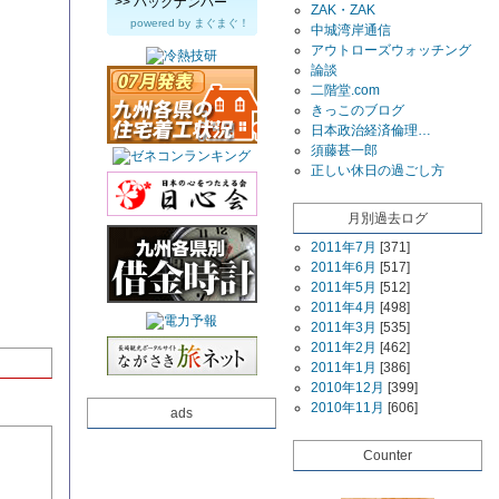
>>
バックナンバー
ZAK・ZAK
powered by
まぐまぐ！
中城湾岸通信
アウトローズウォッチング
論談
二階堂.com
きっこのブログ
日本政治経済倫理…
須藤甚一郎
正しい休日の過ごし方
月別過去ログ
2011年7月
[371]
2011年6月
[517]
2011年5月
[512]
2011年4月
[498]
2011年3月
[535]
2011年2月
[462]
2011年1月
[386]
2010年12月
[399]
2010年11月
[606]
ads
Counter