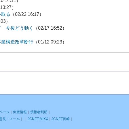
10 14:11）
 13:27）
い取る
（02/22 16:17）
0:03）
ド 今後どう動く
（02/17 16:52）
事業構造改革断行
（01/12 09:23）
ページ
｜
倒産情報
｜
債権者判明
｜
意見・メール
｜ ｜
JCNET-MiXX
｜
JCNET長崎
｜