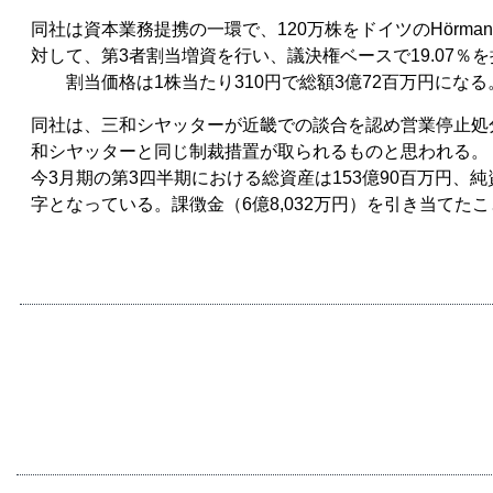
同社は資本業務提携の一環で、120万株をドイツのHörmann KG
対して、第3者割当増資を行い、議決権ベースで19.07％
割当価格は1株当たり310円で総額3億72百万円になる
同社は、三和シヤッターが近畿での談合を認め営業停止処
和シヤッターと同じ制裁措置が取られるものと思われる。
今3月期の第3四半期における総資産は153億90百万円、純
字となっている。課徴金（6億8,032万円）を引き当てた