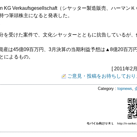
 Verkaufsgesellschaft（シヤッター製造販売、ハーマン
を持つ筆頭株主になると発表した。
。
分を受けた案件で、文化シヤッターとともに抗告しているが、
資産は45億09百万円、3月決算の当期利益予想は▲8億20百万
ことによるもの。
[ 2011年2月
ご意見・投稿をお待ちしており
Category :
topnews
,
モバイル向けＵＲＬ
http://n-seikei.