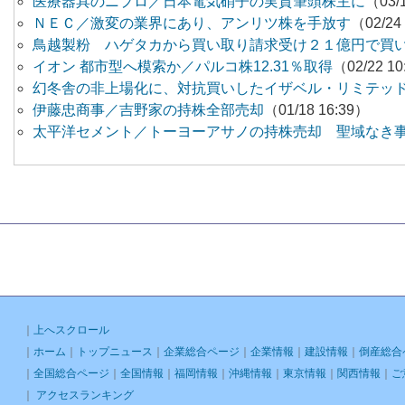
医療器具のニプロ／日本電気硝子の実質筆頭株主に
（03/
ＮＥＣ／激変の業界にあり、アンリツ株を手放す
（02/24
鳥越製粉 ハゲタカから買い取り請求受け２１億円で買
イオン 都市型へ模索か／パルコ株12.31％取得
（02/22 1
幻冬舎の非上場化に、対抗買いしたイザベル・リミテッ
伊藤忠商事／吉野家の持株全部売却
（01/18 16:39）
太平洋セメント／トーヨーアサノの持株売却 聖域なき
｜
上へスクロール
｜
ホーム
｜
トップニュース
｜
企業総合ページ
｜
企業情報
｜
建設情報
｜
倒産総合
｜
全国総合ページ
｜
全国情報
｜
福岡情報
｜
沖縄情報
｜
東京情報
｜
関西情報
｜
ご
｜
アクセスランキング