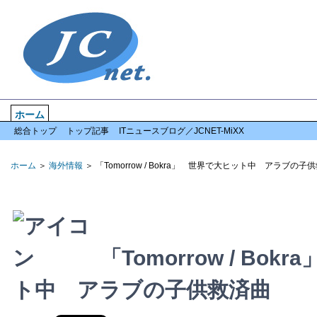
ホーム
企業情報
倒産情報
全国情報
特集記事
アクセスランキン
総合トップ
トップ記事
ITニュースブログ／JCNET-MiXX
ホーム
＞
海外情報
＞ 「Tomorrow / Bokra」 世界で大ヒット中 アラブの子
「Tomorrow / Bo
ト中 アラブの子供救済曲