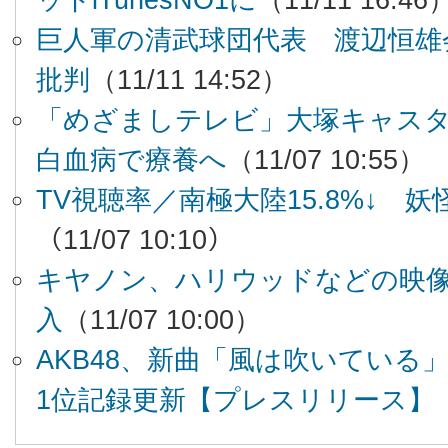
巨人軍の清武球団代表 渡辺恒雄
批判
（11/11 14:52）
「めざましテレビ」大塚キャス
白血病で療養へ
（11/07 10:55）
TV視聴率／南極大陸15.8%↓ 妖怪
（11/07 10:10）
キヤノン、ハリウッドなどの映
入
（11/07 10:00）
AKB48、新曲「風は吹いている
1位記録更新【プレスリリース】