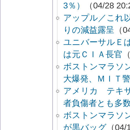
3％）
（04/28 20
アップル／これ
りの減益露呈
（04
ユニバーサルＥ
は元ＣＩＡ長官
（
ボストンマラソ
大爆発、ＭＩＴ
アメリカ テキ
者負傷者とも多
ボストンマラソ
が黒バッグ
（04/1