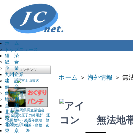
ホーム
トップニュース
経 済
総 合
企 業
コンテンツ
九州企業
ホーム
＞
海外情報
＞ 無
建 設
倒 産
倒産総合
地域別
全 国
北海道
無法地
東 北
北陸・信越
東 京