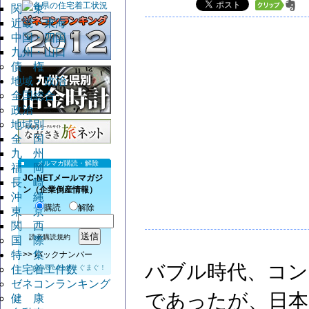
関 東
近畿・東海
中国・四国
九州・山口
債 権
地域・政治
全国総合
政治
地域別
全 国
九 州
メルマガ購読・解除
福 岡
JC-NETメールマガジ
長 崎
ン（企業倒産情報）
沖 縄
購読
解除
東 京
関 西
読者購読規約
国 際
特 集
>>
バックナンバー
バブル時代、コン
powered by
まぐまぐ！
住宅着工件数
ゼネコンランキング
であったが、日本
健 康