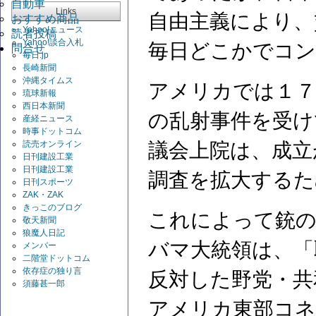
自動車
Links
自由主義により、
おすすめ商品
Yahoo!ニュース
読者投稿
Yahoo!談合入札
毎日どこかでコン
問合せ
毎日.jp
長崎新聞
沖縄タイムス
アメリカでは１７
琉球新報
西日本新聞
の乱射事件を受け
産経ニュース
時事ドットコム
読売オンライン
議会上院は、成立
日刊建設工業
日刊建設工業
調査を拡大するた
日刊スポーツ
ZAK・ZAK
きっこのブログ
これによって銃の
敬天新聞
狼魔人日記
バマ大統領は、「
メンバー
二階堂ドットコム
依存症の独り言
反対した野党・共
須藤甚一郎
アメリカ東部コネ