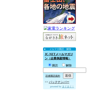
メルマガ購読・解除
JC-NETメールマガジ
ン（企業倒産情報）
購読
解除
読者購読規約
>>
バックナンバー
powered by
まぐまぐ！