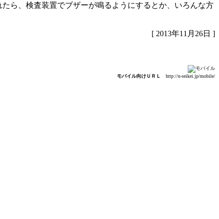
れたら、検査装置でブザーが鳴るようにするとか、いろんな方
[ 2013年11月26日 ]
モバイル向けＵＲＬ
http://n-seikei.jp/mobile/