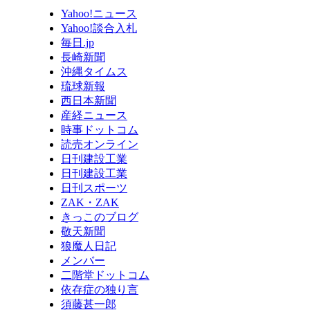
Yahoo!ニュース
Yahoo!談合入札
毎日.jp
長崎新聞
沖縄タイムス
琉球新報
西日本新聞
産経ニュース
時事ドットコム
読売オンライン
日刊建設工業
日刊建設工業
日刊スポーツ
ZAK・ZAK
きっこのブログ
敬天新聞
狼魔人日記
メンバー
二階堂ドットコム
依存症の独り言
須藤甚一郎