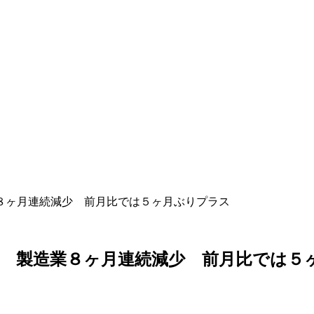
８ヶ月連続減少 前月比では５ヶ月ぶりプラス
 製造業８ヶ月連続減少 前月比では５