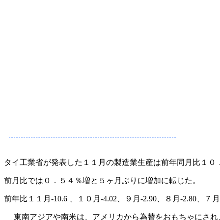
タイ工業省が発表した１１月の製造業生産は前年同月比１０
前月比では０．５４％増と５ヶ月ぶりに増加に転じた。
前年比１１月-10.6 、１０月-4.02、９月-2.90、８月-2.80、７月-
東南アジアや南米は、アメリカから為替をおもちゃにされ、