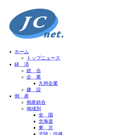
ホーム
トップニュース
経 済
総 合
企 業
九州企業
建 設
倒 産
倒産総合
地域別
全 国
北海道
東 北
北陸・信越