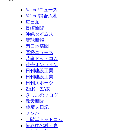
Yahoo!ニュース
Yahoo!談合入札
毎日.jp
長崎新聞
沖縄タイムス
琉球新報
西日本新聞
産経ニュース
時事ドットコム
読売オンライン
日刊建設工業
日刊建設工業
日刊スポーツ
ZAK・ZAK
きっこのブログ
敬天新聞
狼魔人日記
メンバー
二階堂ドットコム
依存症の独り言