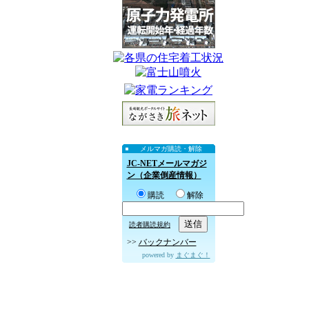
メルマガ購読・解除
JC-NETメールマガジ
ン（企業倒産情報）
購読
解除
読者購読規約
>>
バックナンバー
powered by
まぐまぐ！