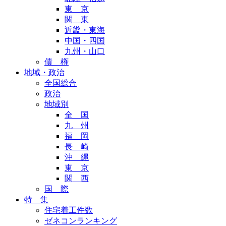
東 京
関 東
近畿・東海
中国・四国
九州・山口
債 権
地域・政治
全国総合
政治
地域別
全 国
九 州
福 岡
長 崎
沖 縄
東 京
関 西
国 際
特 集
住宅着工件数
ゼネコンランキング