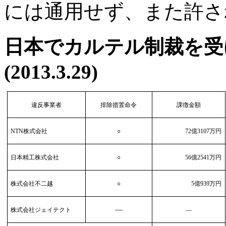
には通用せず、また許さ
日本でカルテル制裁を受
(2013.3.29)
違反事業者
排除措置命令
課徴金額
NTN
株式会社
○
72
億3107万円
日本精工株式会社
○
56
億2541万円
株式会社不二越
○
5
億939万円
―
株式会社ジェイテクト
―