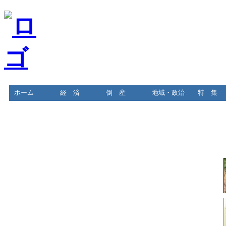
ホーム
経 済
倒 産
地域・政治
特 集