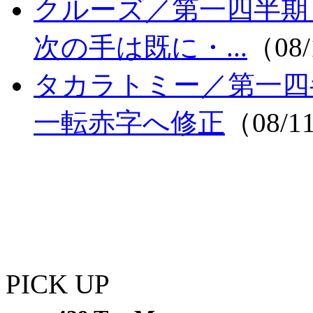
クルーズ／第一四半
次の手は既に・...
（08/
タカラトミー／第一四
一転赤字へ修正
（08/1
PICK UP