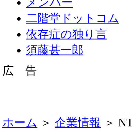
メンバー
二階堂ドットコム
依存症の独り言
須藤甚一郎
広 告
ホーム
＞
企業情報
＞ 