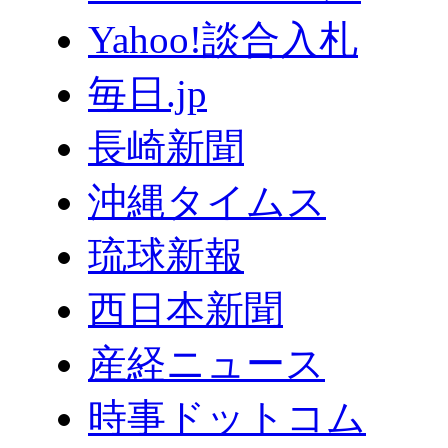
Yahoo!談合入札
毎日.jp
長崎新聞
沖縄タイムス
琉球新報
西日本新聞
産経ニュース
時事ドットコム