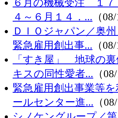
６月の機械受注 １
４～６月１４．...
（08/
ＤＩＯジャパン／奥
緊急雇用創出事...
（08/
「すき屋」 地球の裏
キスの同性愛者...
（08/
緊急雇用創出事業等を
ールセンター進...
（08/
シノケングループ／第