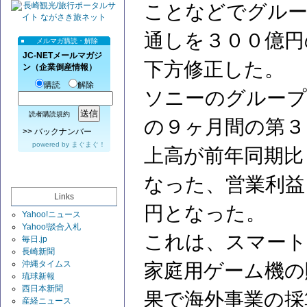
ことなどでグルー
通しを３００億円
メルマガ購読・解除
JC-NETメールマガジ
下方修正した。
ン（企業倒産情報）
購読
解除
ソニーのグループ
読者購読規約
の９ヶ月間の第３
>>
バックナンバー
powered by
まぐまぐ！
上高が前年同期比
なった、営業利益
Links
円となった。
Yahoo!ニュース
Yahoo!談合入札
これは、スマート
毎日.jp
長崎新聞
沖縄タイムス
家庭用ゲーム機の
琉球新報
西日本新聞
果で海外事業の採
産経ニュース