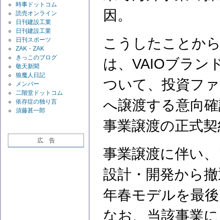
時事ドットコム
因。
読売オンライン
日刊建設工業
日刊建設工業
こうしたことから
日刊スポーツ
ZAK・ZAK
きっこのブログ
は、VAIOブラ
敬天新聞
狼魔人日記
ついて、投資ファ
メンバー
二階堂ドットコム
へ譲渡する意向確
依存症の独り言
須藤甚一郎
事業譲渡の正式契
広 告
事業譲渡に伴い、
設計・開発から撤
年春モデルを最後
なお、当該事業に