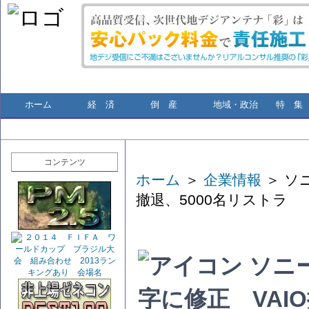
ホーム
経 済
倒 産
地域・政治
特 集
コンテンツ
ホーム
＞
企業情報
＞ ソ
撤退、5000名リストラ
ソニー
字に修正 VAI