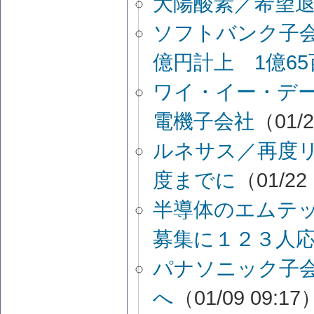
大陽酸素／希望
ソフトバンク子会
億円計上 1億6
ワイ・イー・デ
電機子会社
（01/2
ルネサス／再度リ
度までに
（01/22
半導体のエムテ
募集に１２３人
パナソニック子会
へ
（01/09 09:17