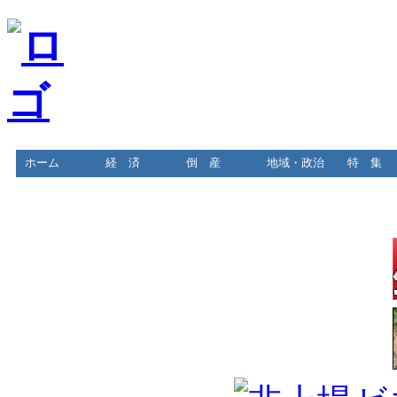
ホーム
経 済
倒 産
地域・政治
特 集