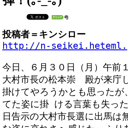
弾！(｡-_-｡)
投稿者＝キンシロー
http://n-seikei.heteml.
今日、６月３０日（月）午前
大村市長の松本崇 殿が来庁
掛けてやろうかとも思ったが
てた姿に掛 ける言葉も失っ
日告示の大村市長選に出馬は