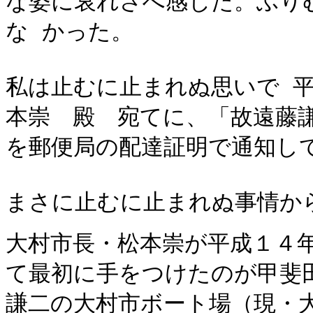
な姿に哀れさへ感じた。ふり
な かった。
私は止むに止まれぬ思いで 
本崇 殿 宛てに、「故遠藤
を郵便局の配達証明で通知し
まさに止むに止まれぬ事情か
大村市長・松本崇が平成１４
て最初に手をつけたのが甲斐
謙二の大村市ボート場（現・