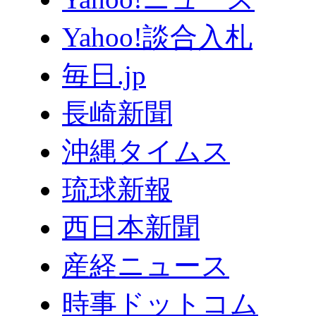
Yahoo!談合入札
毎日.jp
長崎新聞
沖縄タイムス
琉球新報
西日本新聞
産経ニュース
時事ドットコム