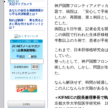
問合せ
火山ライブカメラ
神戸国際フロンティアメディカ
あなたの会社を連鎖倒産か
題で、病院は、「安心して手
ら守る共済制度とは？
したが、再開後、第１例目とし
知れば納得！ 車を売ると
亡した。
きに気を付けるポイントと
は？
病院は５日午後、記者会見を
この病院で行われた生体肝移
半数以上の５例で、患者が手
メルマガ購読・解除
JC-NETメールマガジ
これまで、日本肝移植研究会
ン（企業倒産情報）
していた。
購読
解除
整ったとして、神戸国際フロ
術したもの。しかし、問題が
読者購読規約
た。
>>
バックナンバー
powered by
まぐまぐ！
なんら解決せず、時間が経過
この人になんらか欠陥がある
＜KIFMECの院長兼理事長で
京都大学大学院医学研究科 19
Links