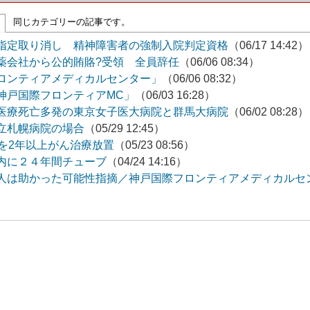
同じカテゴリーの記事です。
指定取り消し 精神障害者の強制入院判定資格
（06/17 14:42）
薬会社から公的賄賂?受領 全員辞任
（06/06 08:34）
ロンティアメディカルセンター」
（06/06 08:32）
神戸国際フロンティアMC」
（06/03 16:28）
医療死亡多発の東京女子医大病院と群馬大病院
（06/02 08:28）
立札幌病院の場合
（05/29 12:45）
を2年以上がん治療放置
（05/23 08:56）
内に２４年間チューブ
（04/24 14:16）
人は助かった可能性指摘／神戸国際フロンティアメディカルセ