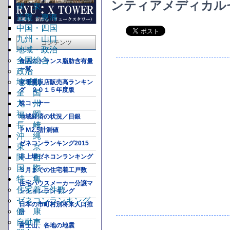
ンティアメディカル
関 東
近畿・東海
中国・四国
九州・山口
コンテンツ
地域・政治
全国総合
食品のトランス脂肪含有量
一覧
政治
地域別
家電量販店販売高ランキン
グ ２０１５年度版
全 国
九 州
株コーナー
福 岡
地域経済の状況／日銀
長 崎
ＰＭ2.5計測値
沖 縄
ゼネコンランキング2015
東 京
関 西
非上場ゼネコンランキング
国 際
３月までの住宅着工戸数
特 集
住宅ハウスメーカー分譲マ
住宅着工件数
ンションランキング
ゼネコンランキング
日本の市町村別将来人口推
健 康
計
自動車
富士山、各地の地震