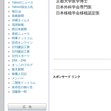
京都大学医学博士
Yahoo!ニュース
日本外科学会専門医
Yahoo!談合入札
毎日.jp
日本移植学会移植認定医
長崎新聞
沖縄タイムス
琉球新報
西日本新聞
産経ニュース
時事ドットコム
読売オンライン
日刊建設工業
日刊建設工業
日刊スポーツ
ZAK・ZAK
きっこのブログ
敬天新聞
狼魔人日記
スポンサード リンク
メンバー
二階堂ドットコム
依存症の独り言
須藤甚一郎
広 告