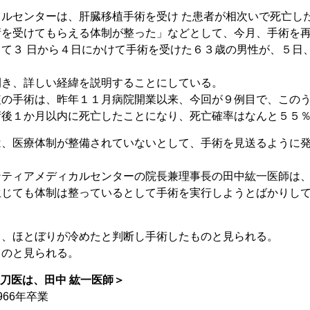
ルセンターは、肝臓移植手術を受け た患者が相次いで死亡し
術を受けてもらえる体制が整った」などとして、今月、手術を
て３ 日から４日にかけて手術を受けた６３歳の男性が、５日
開き、詳しい経緯を説明することにしている。
植の手術は、昨年１１月病院開業以来、今回が９例目で、この
術後１か月以内に死亡したことになり、死亡確率はなんと５５
は、医療体制が整備されていないとして、手術を見送るように
ンティアメディカルセンターの院長兼理事長の田中紘一医師は
生じても体制は整っているとして手術を実行しようとばかりし
し、ほとぼりが冷めたと判断し手術したものと見られる。
ものと見られる。
執刀医は、田中 紘一医師＞
66年卒業