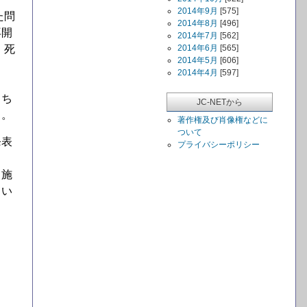
2014年9月
[575]
た問
2014年8月
[496]
再開
2014年7月
[562]
、死
2014年6月
[565]
2014年5月
[606]
2014年4月
[597]
うち
JC-NETから
％。
著作権及び肖像権などに
ついて
発表
プライバシーポリシー
、施
てい