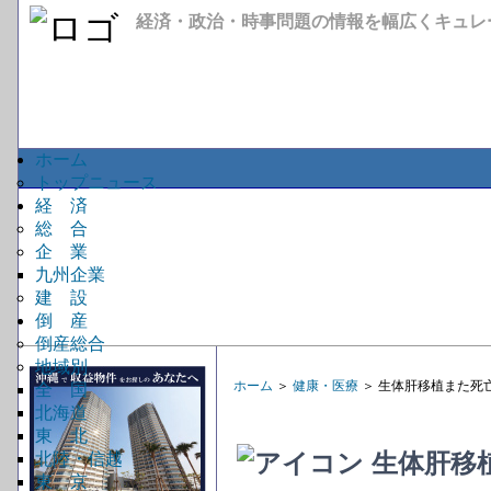
経済・政治・時事問題の情報を幅広くキュレ
ホーム
トップニュース
経 済
総 合
企 業
九州企業
建 設
倒 産
倒産総合
地域別
ホーム
＞
健康・医療
＞ 生体肝移植また死
全 国
北海道
東 北
生体肝移
北陸・信越
東 京