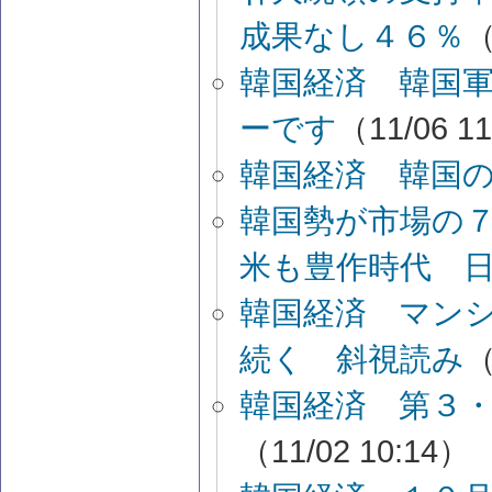
成果なし４６％
（
韓国経済 韓国
ーです
（11/06 1
韓国経済 韓国
韓国勢が市場の
米も豊作時代 
韓国経済 マン
続く 斜視読み
（
韓国経済 第３・
（11/02 10:14）