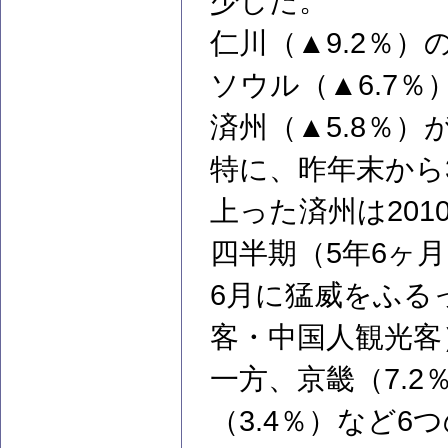
少した。
仁川（▲9.2％
ソウル（▲6.7％
済州（▲5.8％）
特に、昨年末から
上った済州は201
四半期（5年6ヶ
6月に猛威をふる
客・中国人観光客
一方、京畿（7.2
（3.4％）など