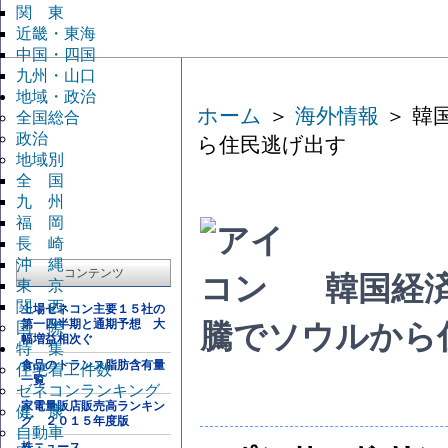
関 東
近畿・東海
中国・四国
九州・山口
地域・政治
ホーム
＞
海外情報
＞ 韓
全国総合
政治
ら住民逃げ出す
地域別
全 国
九 州
福 岡
長 崎
沖 縄
コンテンツ
韓国経
東 京
関 西
上場ゼネコン主要１５社の
第一四半期と通期予想 大
国 際
騰でソウルから
幅増益相次ぐ
特 集
食品のトランス脂肪含有量
住宅着工件数
一覧
ゼネコンランキング
家電量販店販売高ランキン
健 康
グ ２０１５年度版
自動車
株ニュース