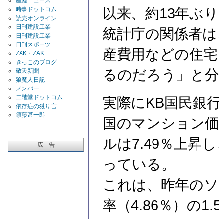
産経ニュース
以来、約13年ぶ
時事ドットコム
読売オンライン
日刊建設工業
統計庁の関係者は
日刊建設工業
日刊スポーツ
産費用などの住宅
ZAK・ZAK
きっこのブログ
るのだろう」と分
敬天新聞
狼魔人日記
メンバー
二階堂ドットコム
実際にKB国民銀
依存症の独り言
須藤甚一郎
国のマンション価
ルは7.49％上昇
広 告
っている。
これは、昨年のソ
率（4.86％）の