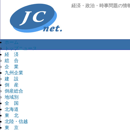
経済・政治・時事問題の情
ホーム
トップニュース
経 済
総 合
企 業
九州企業
建 設
倒 産
倒産総合
地域別
全 国
北海道
東 北
北陸・信越
東 京