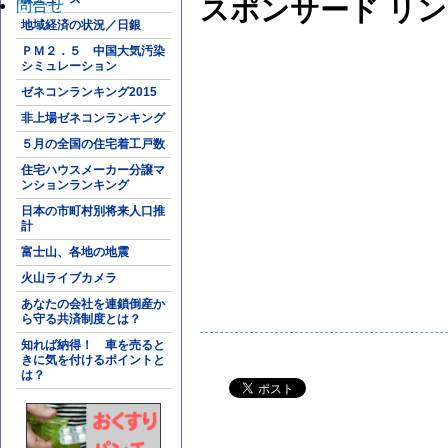
スポンサード リ
問合せ
地域経済の状況／日銀
ＰＭ２．５ 中国大気汚染
シミュレーション
ゼネコンランキング2015
非上場ゼネコンランキング
５月の全国の住宅着工戸数
住宅ハウスメーカー分譲マ
ンションランキング
日本の市町村別将来人口推
計
富士山、各地の地震
火山ライブカメラ
あなたの会社を連鎖倒産か
ら守る共済制度とは？
知れば納得！ 車を売ると
きに気を付けるポイントと
は？