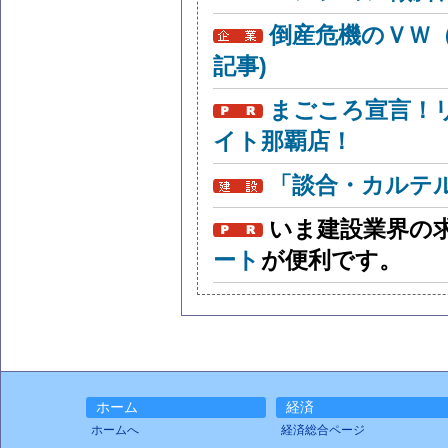
倒産危機のＶＷ
記事)
まごころ宣言！
イト那覇店！
「談合・カルテ
いま建設業界の
ート
が便利です。
ホーム
経済
ホームへ
経済総合ページ