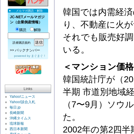
韓国では内需経済
メルマガ購読・解除
JC-NETメールマガジ
り、不動産に火が
ン（企業倒産情報）
購読
解除
それでも販売好調
読者購読規約
いる。
>>
バックナンバー
powered by
まぐまぐ！
＜マンション価格
韓国統計庁が（20
Links
半期 市道別地域
Yahoo!ニュース
（7〜9月）ソウル
Yahoo!談合入札
毎日.jp
長崎新聞
た。
沖縄タイムス
琉球新報
2002年の第2四
西日本新聞