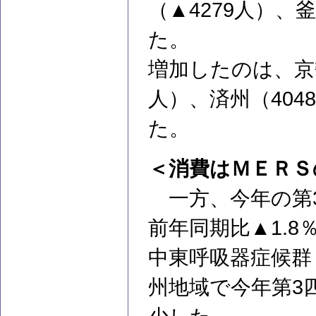
（▲4279人）、
た。
増加したのは、京畿
人）、済州（40
た。
＜消費はＭＥＲＳ
一方、今年の第
前年同期比▲1.8
中東呼吸器症候群
州地域で今年第3