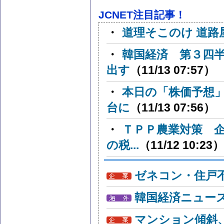
JCNET注目記事！
・
道理そこのけ 道路
・
韓国経済 第３四
出す
（11/13 07:57）
・
本日の「株価予想
台に
（11/13 07:56）
・
ＴＰＰ農業対策 
の税...
（11/12 10:23）
ゼネコン・住戸
韓国経済ニュー
マンション傾斜