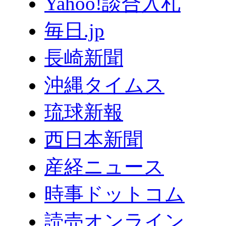
Yahoo!談合入札
毎日.jp
長崎新聞
沖縄タイムス
琉球新報
西日本新聞
産経ニュース
時事ドットコム
読売オンライン