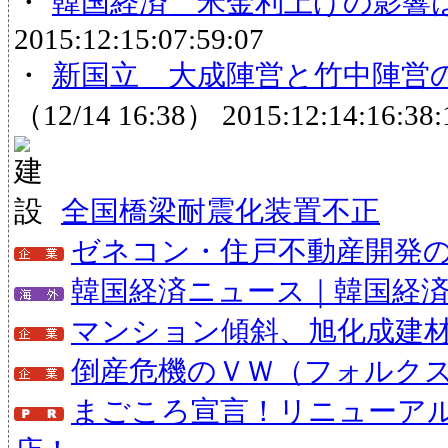
・
韓国経済 米金利上げの影響
2015:12:15:07:59:07
・
新国立 大成陣営と竹中陣営
（12/14 16:38）
2015:12:14:16:38:
全国橋梁耐震化装置不正
ゼネコン・住戸不動産開発
韓国経済ニュース｜韓国経
マンション傾斜、旭化成建
倒産危機のＶＷ（フォルクス
まごころ宣言！リニューア