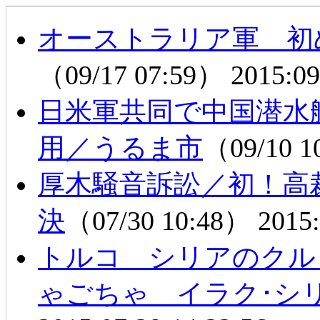
オーストラリア軍 初
（09/17 07:59）
2015:09
日米軍共同で中国潜水
用／うるま市
（09/10 
厚木騒音訴訟／初！高
決
（07/30 10:48）
2015:
トルコ シリアのクル
ゃごちゃ イラク･シ