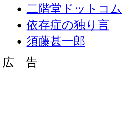
二階堂ドットコム
依存症の独り言
須藤甚一郎
広 告