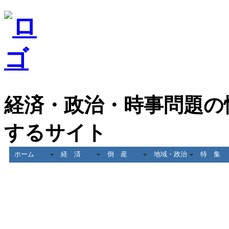
経済・政治・時事問題の
するサイト
ホーム
経 済
倒 産
地域・政治
特 集