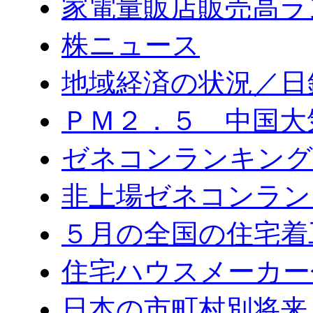
家電量販店販売高ラ
株ニュース
地域経済の状況／日
ＰＭ２．５ 中国大
ゼネコンランキング2
非上場ゼネコンラン
５月の全国の住宅着
住宅ハウスメーカー
日本の市町村別将来