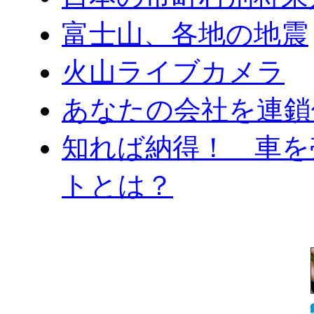
富士山、各地の地震
火山ライブカメラ
あなたの会社を連鎖
知れば納得！ 車を
トとは？