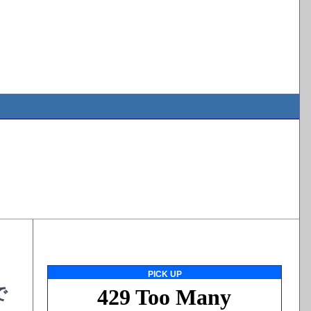
PICK UP
で