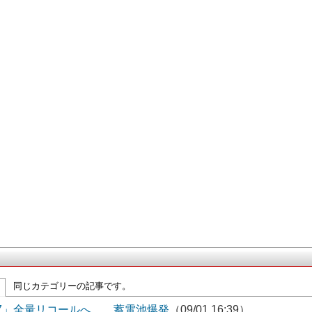
同じカテゴリーの記事です。
7」全量リコールへ 蓄電池爆発
（09/01 16:39）