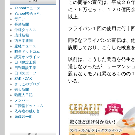
Links
この商品の宣伝は、平成２６
Yahoo!ニュース
に７６万セット、１２０億円
Yahoo!談合入札
以上、
毎日.jp
長崎新聞
フライパン１回の使用に何十
沖縄タイムス
琉球新報
同様なフライパンの宣伝は、
西日本新聞
産経ニュース
説明しており、こうした検査
時事ドットコム
読売オンライン
以前は、こうした問題を発生
日刊建設工業
送しなかったが、リーマンシ
日刊建設工業
日刊スポーツ
題もなくモノは異なるものの
ZAK・ZAK
いる。
きっこのブログ
敬天新聞
狼魔人日記
メンバー
二階堂ドットコム
依存症の独り言
須藤甚一郎