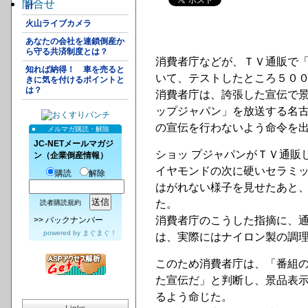
問合せ
計
火山ライブカメラ
あなたの会社を連鎖倒産か
ら守る共済制度とは？
消費者庁などが、ＴＶ通販で
知れば納得！ 車を売ると
いて、テストしたところ５０
きに気を付けるポイントと
は？
消費者庁は、誇張した宣伝で
ップジャパン」を放送する名
の宣伝を行わないよう命令を
メルマガ購読・解除
JC-NETメールマガジ
ショッ プジャパンがＴＶ通販
ン（企業倒産情報）
イヤモンドの次に硬いセラミッ
購読
解除
はがれない様子を見せたあと
た。
読者購読規約
消費者庁のこうした指摘に、
>>
バックナンバー
powered by
まぐまぐ！
は、実際にはナイロン製の調
このため消費者庁は、「番組
た宣伝だ」と判断し、景品表
るよう命じた。