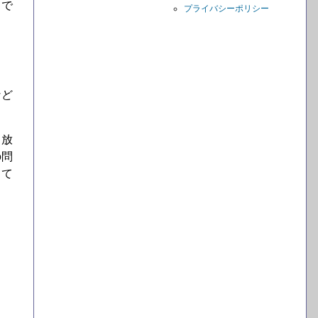
まで
プライバシーポリシー
など
、放
の問
して