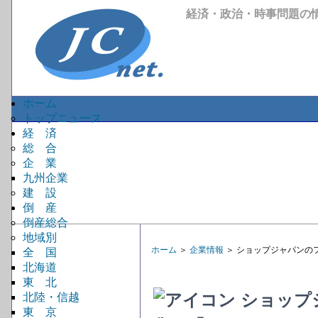
経済・政治・時事問題の
ホーム
トップニュース
経 済
総 合
企 業
九州企業
建 設
倒 産
倒産総合
地域別
ホーム
＞
企業情報
＞ ショップジャパンの
全 国
北海道
東 北
ショップ
北陸・信越
東 京