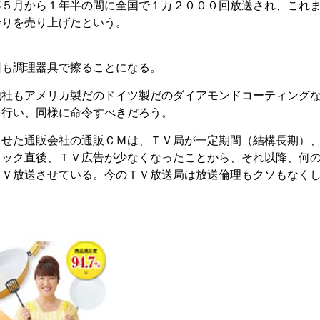
年５月から１年半の間に全国で１万２０００回放送され、これ
余りを売り上げたという。
回も調理器具で擦ることになる。
他社もアメリカ製だのドイツ製だのダイアモンドコーティング
を行い、同様に命令すべきだろう。
させた通販会社の通販ＣＭは、ＴＶ局が一定期間（結構長期）
ョック直後、ＴＶ広告が少なくなったことから、それ以降、何
ＴＶ放送させている。今のＴＶ放送局は放送倫理もクソもなく