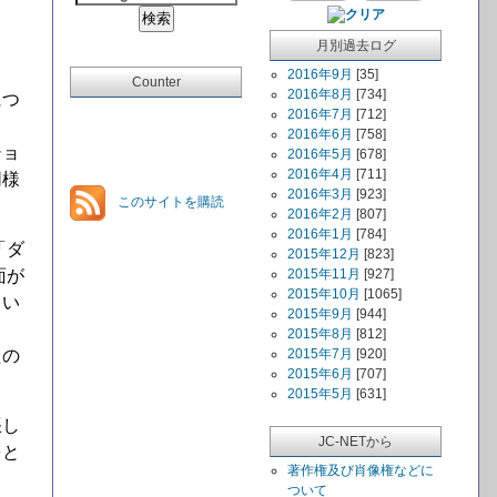
月別過去ログ
2016年9月
[35]
Counter
2016年8月
[734]
につ
2016年7月
[712]
2016年6月
[758]
ショ
2016年5月
[678]
2016年4月
[711]
同様
2016年3月
[923]
このサイトを購読
2016年2月
[807]
2016年1月
[784]
「ダ
2015年12月
[823]
面が
2015年11月
[927]
2015年10月
[1065]
てい
2015年9月
[944]
2015年8月
[812]
たの
2015年7月
[920]
2015年6月
[707]
2015年5月
[631]
張し
JC-NETから
をと
著作権及び肖像権などに
ついて