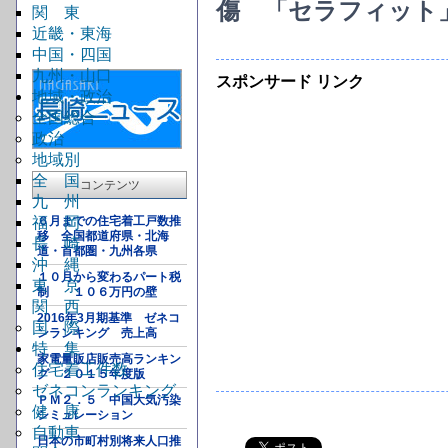
傷 「セラフィット
関 東
近畿・東海
中国・四国
九州・山口
スポンサード リンク
地域・政治
全国総合
政治
地域別
全 国
コンテンツ
九 州
福 岡
６月までの住宅着工戸数推
移 全国都道府県・北海
長 崎
道・首都圏・九州各県
沖 縄
１０月から変わるパート税
東 京
制 １０６万円の壁
関 西
2016年3月期基準 ゼネコ
国 際
ンランキング 売上高
特 集
家電量販店販売高ランキン
住宅着工件数
グ ２０１５年度版
ゼネコンランキング
ＰＭ２．５ 中国大気汚染
健 康
シミュレーション
自動車
日本の市町村別将来人口推