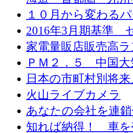
１０月から変わる
2016年3月期基準
家電量販店販売高ラ
ＰＭ２．５ 中国大
日本の市町村別将来
火山ライブカメラ
あなたの会社を連鎖
知れば納得！ 車を