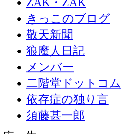
ZAK・ZAK
きっこのブログ
敬天新聞
狼魔人日記
メンバー
二階堂ドットコム
依存症の独り言
須藤甚一郎