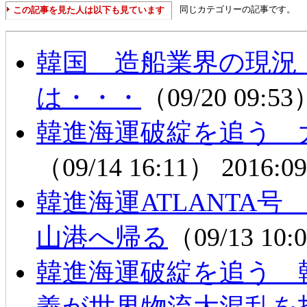
同じカテゴリーの記事です。
この記事を見た人は以下も見ています
韓国 造船業界の現況
は・・・
（09/20 09:5
韓進海運破綻を追う 
（09/14 16:11）
2016:09
韓進海運ATLANTA
山港へ帰る
（09/13 10
韓進海運破綻を追う 
義が世界物流大混乱を