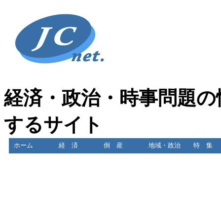
経済・政治・時事問題の
するサイト
ホーム
経 済
倒 産
地域・政治
特 集