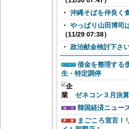
（11/30 07:47）
・
沖縄そばを仲良く
・
やっぱり山田博司
（11/29 07:38）
・
政治献金検討下さ
借金を整理する
生・特定調停
ゼネコン３月決算
韓国経済ニュー
まごころ宣言！