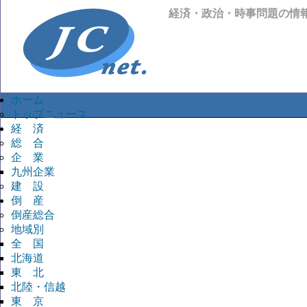
経済・政治・時事問題の情
ホーム
トップニュース
経 済
総 合
企 業
九州企業
建 設
倒 産
倒産総合
地域別
全 国
北海道
東 北
北陸・信越
東 京