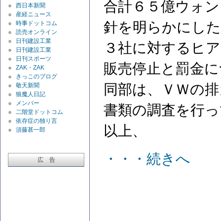
合計６５億ウォン
西日本新聞
産経ニュース
針を明らかにした
時事ドットコム
読売オンライン
日刊建設工業
３社に対するヒア
日刊建設工業
日刊スポーツ
販売停止と罰金に
ZAK・ZAK
きっこのブログ
同部は、ＶＷの排
敬天新聞
狼魔人日記
メンバー
書類の調査を行っ
二階堂ドットコム
依存症の独り言
以上、
須藤甚一郎
・・・続きへ
広 告