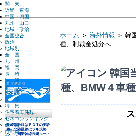
関 東
近畿・東海
中国・四国
九州・山口
地域・政治
ホーム
＞
海外情報
＞ 韓
全国総合
政治
種、制裁金処分へ
地域別
全 国
九 州
福 岡
韓国
長 崎
沖 縄
種、BMW４車
東 京
関 西
国 際
特 集
ス
住宅着工件数
コンテンツ
ゼネコンランキング
健 康
長崎新幹線はＦＧＴの実験
線 北陸延線はフル規格
自動車
へ 九州新幹線長崎ルート