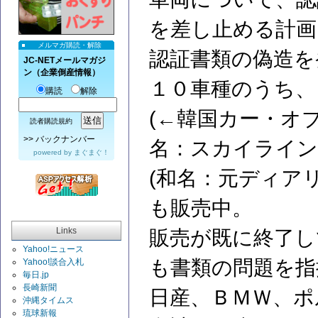
を差し止める計画
メルマガ購読・解除
認証書類の偽造を
JC-NETメールマガジ
ン（企業倒産情報）
１０車種のうち、
購読
解除
(←韓国カー・オ
読者購読規約
>>
バックナンバー
名：スカイライン
powered by
まぐまぐ！
(和名：元ディア
も販売中。
Links
販売が既に終了し
Yahoo!ニュース
も書類の問題を指
Yahoo!談合入札
毎日.jp
長崎新聞
日産、ＢＭＷ、ポ
沖縄タイムス
琉球新報