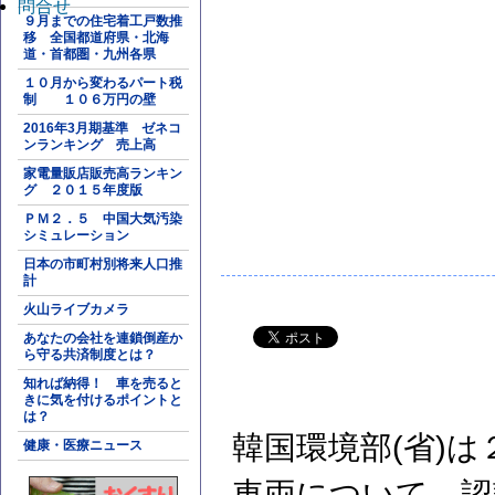
問合せ
９月までの住宅着工戸数推
移 全国都道府県・北海
道・首都圏・九州各県
１０月から変わるパート税
制 １０６万円の壁
2016年3月期基準 ゼネコ
ンランキング 売上高
家電量販店販売高ランキン
グ ２０１５年度版
ＰＭ２．５ 中国大気汚染
シミュレーション
日本の市町村別将来人口推
計
火山ライブカメラ
あなたの会社を連鎖倒産か
ら守る共済制度とは？
知れば納得！ 車を売ると
きに気を付けるポイントと
は？
韓国環境部(省)
健康・医療ニュース
車両について、認