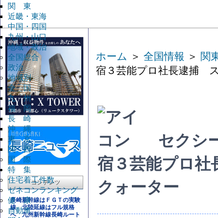
関 東
近畿・東海
中国・四国
九州・山口
地域・政治
ホーム
＞
全国情報
＞
関
全国総合
政治
宿３芸能プロ社長逮捕 
地域別
全 国
九 州
福 岡
長 崎
沖 縄
セクシ
東 京
関 西
国 際
宿３芸能プロ社
特 集
住宅着工件数
クォーター
コンテンツ
ゼネコンランキング
健 康
長崎新幹線はＦＧＴの実験
線 北陸延線はフル規格
自動車
へ 九州新幹線長崎ルート