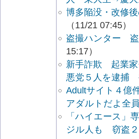
博多陥没・改修後
（11/21 07:45）
盗撮ハンター 盗
15:17）
新手詐欺 起業
悪党５人を逮捕 
Adultサイト
アダルトだよ全
「ハイエース」専
ジル人も 窃盗２