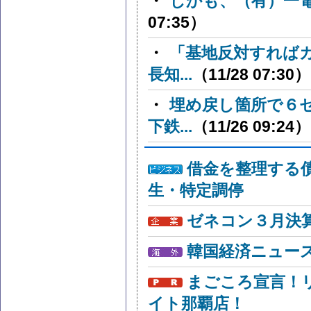
・
しかも、（有）一
07:35）
・
「基地反対すれば
長知...
（11/28 07:30）
・
埋め戻し箇所で６
下鉄...
（11/26 09:24）
借金を整理する
生・特定調停
ゼネコン３月決算
韓国経済ニュー
まごころ宣言！
イト那覇店！