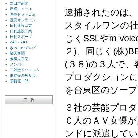
西日本新聞
産経ニュース
逮捕されたのは、
時事ドットコム
読売オンライン
スタイルワンの社
日刊建設工業
日刊建設工業
じくSSLやm-vo
日刊スポーツ
ZAK・ZAK
きっこのブログ
２)、同じく(株)
敬天新聞
狼魔人日記
(３８)の３人で
メンバー
二階堂ドットコム
プロダクションに
依存症の独り言
須藤甚一郎
を台東区のソープ
広 告
３社の芸能プロダ
０人のＡＶ女優が
ンドに派遣して