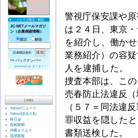
警視庁保安課や原
メルマガ購読・解除
JC-NETメールマガジ
は２４日、東京・
ン（企業倒産情報）
購読
解除
を紹介し、働かせ
業務紹介）の容疑
読者購読規約
>>
バックナンバー
人を逮捕した。
powered by
まぐまぐ！
捜査本部は、この
売春防止法違反（
Links
（５７＝同法違反
Yahoo!ニュース
Yahoo!談合入札
罪収益を隠したと
毎日.jp
長崎新聞
書類送検した。
沖縄タイムス
琉球新報