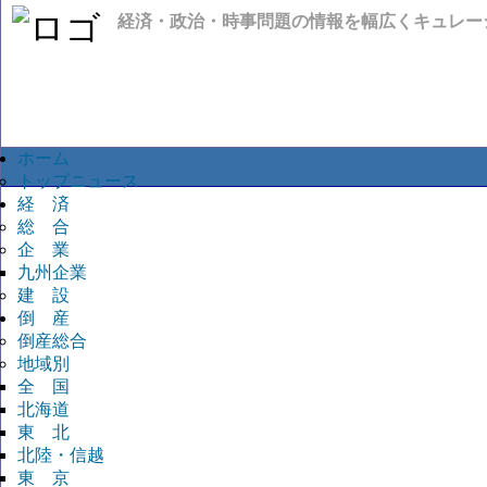
経済・政治・時事問題の情報を幅広くキュレー
ホーム
トップニュース
経 済
総 合
企 業
九州企業
建 設
倒 産
倒産総合
地域別
全 国
北海道
東 北
北陸・信越
東 京