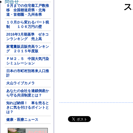
問合せ
ス
９月までの住宅着工戸数推
移 全国都道府県・北海
道・首都圏・九州各県
１０月から変わるパート税
制 １０６万円の壁
2016年3月期基準 ゼネコ
ンランキング 売上高
家電量販店販売高ランキン
グ ２０１５年度版
ＰＭ２．５ 中国大気汚染
シミュレーション
日本の市町村別将来人口推
計
火山ライブカメラ
あなたの会社を連鎖倒産か
ら守る共済制度とは？
知れば納得！ 車を売ると
きに気を付けるポイントと
は？
健康・医療ニュース