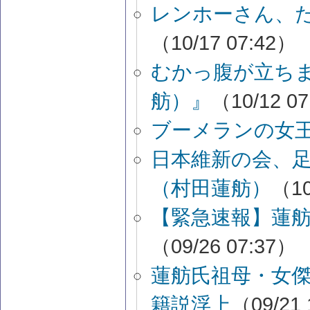
レンホーさん、
（10/17 07:42）
むかっ腹が立ち
舫）』
（10/12 0
ブーメランの女
日本維新の会、
（村田蓮舫）
（10
【緊急速報】蓮
（09/26 07:37）
蓮舫氏祖母・女
籍説浮上
（09/21 