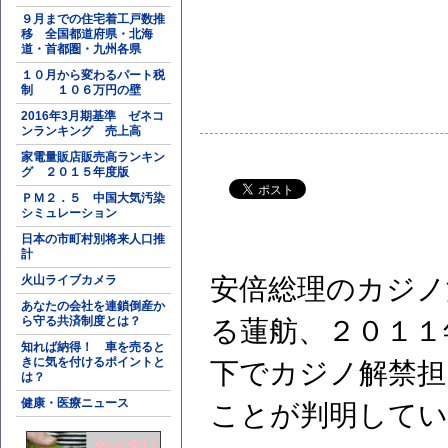
９月までの住宅着工戸数推
移 全国都道府県・北海
道・首都圏・九州各県
１０月から変わるパート税
制 １０６万円の壁
2016年3月期基準 ゼネコ
ンランキング 売上高
家電量販店販売高ランキン
グ ２０１５年度版
ＰＭ２．５ 中国大気汚染
シミュレーション
日本の市町村別将来人口推
計
火山ライブカメラ
安倍総理のカジノ
あなたの会社を連鎖倒産か
ら守る共済制度とは？
る蓮舫、２０１１
知れば納得！ 車を売ると
きに気を付けるポイントと
下でカジノ解禁担
は？
健康・医療ニュース
ことが判明してい