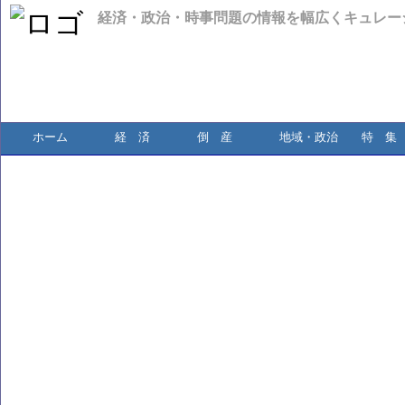
経済・政治・時事問題の情報を幅広くキュレー
ホーム
経 済
倒 産
地域・政治
特 集