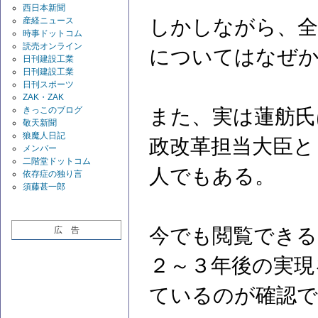
西日本新聞
産経ニュース
しかしながら、全
時事ドットコム
読売オンライン
についてはなぜ
日刊建設工業
日刊建設工業
日刊スポーツ
ZAK・ZAK
きっこのブログ
また、実は蓮舫氏
敬天新聞
狼魔人日記
政改革担当大臣と
メンバー
二階堂ドットコム
人でもある。
依存症の独り言
須藤甚一郎
今でも閲覧できる
広 告
２～３年後の実現
ているのが確認で