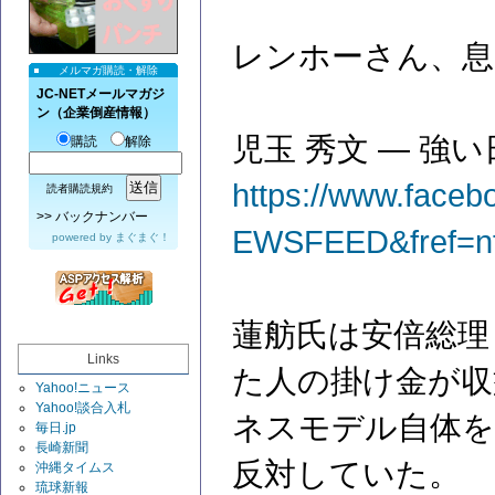
レンホーさん、
メルマガ購読・解除
JC-NETメールマガジ
ン（企業倒産情報）
児玉 秀文‎ ― 
購読
解除
https://www.face
読者購読規約
>>
バックナンバー
EWSFEED&fref=n
powered by
まぐまぐ！
蓮舫氏は安倍総理
Links
た人の掛け金が収
Yahoo!ニュース
Yahoo!談合入札
ネスモデル自体を
毎日.jp
長崎新聞
反対していた。
沖縄タイムス
琉球新報