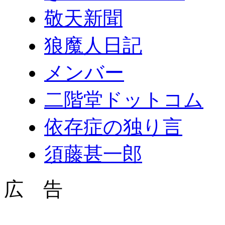
敬天新聞
狼魔人日記
メンバー
二階堂ドットコム
依存症の独り言
須藤甚一郎
広 告