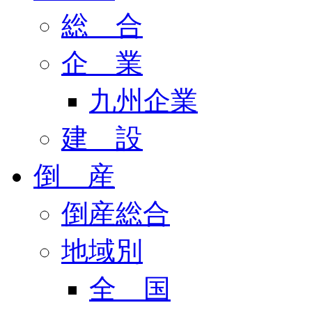
総 合
企 業
九州企業
建 設
倒 産
倒産総合
地域別
全 国