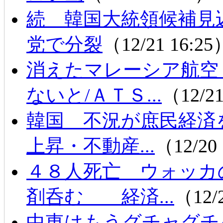
続 韓国大統領候補見
党で分裂
（12/21 16:2
消えたマレーシア航空
ないと/ＡＴＳ...
（12/2
韓国 不況が庶民経
上昇・不動産...
（12/20
４８人死亡 ウォッカ
剤呑む 経済...
（12/
中東はもうグチャグチ