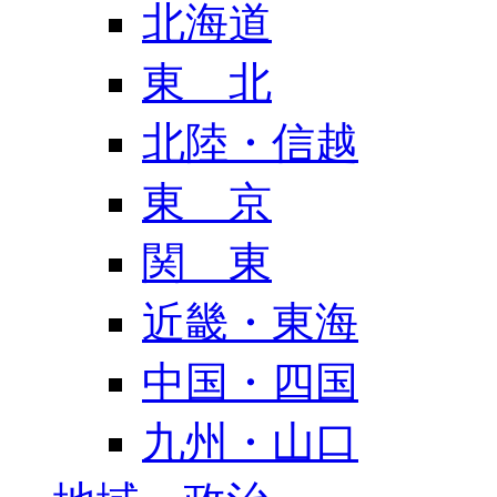
北海道
東 北
北陸・信越
東 京
関 東
近畿・東海
中国・四国
九州・山口