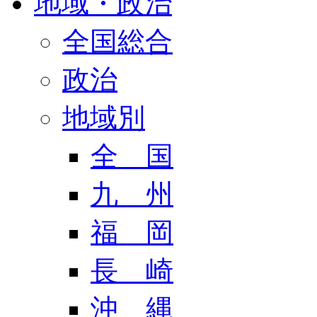
地域・政治
全国総合
政治
地域別
全 国
九 州
福 岡
長 崎
沖 縄