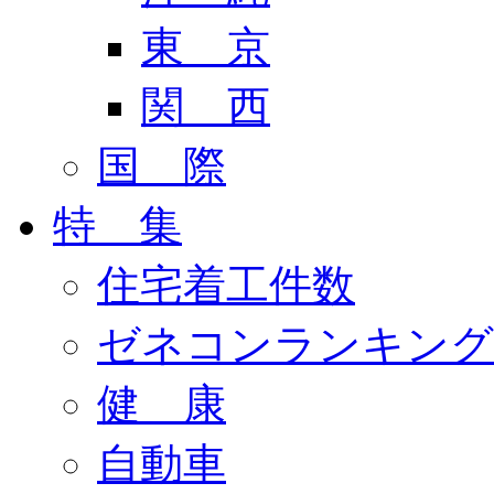
東 京
関 西
国 際
特 集
住宅着工件数
ゼネコンランキング
健 康
自動車