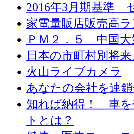
2016年3月期基準
家電量販店販売高ラ
ＰＭ２．５ 中国大
日本の市町村別将来
火山ライブカメラ
あなたの会社を連鎖
知れば納得！ 車を
トとは？