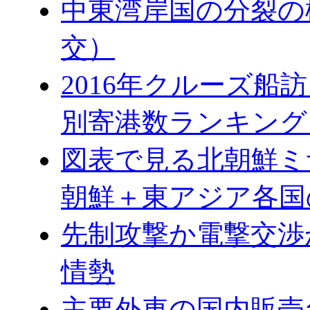
中東湾岸国の分裂の
交）
2016年クルーズ船訪
別寄港数ランキング
図表で見る北朝鮮ミ
朝鮮＋東アジア各国
先制攻撃か電撃交渉
情勢
主要外車の国内販売台