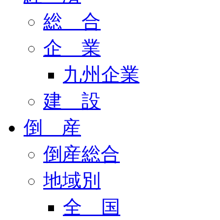
総 合
企 業
九州企業
建 設
倒 産
倒産総合
地域別
全 国