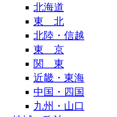
北海道
東 北
北陸・信越
東 京
関 東
近畿・東海
中国・四国
九州・山口