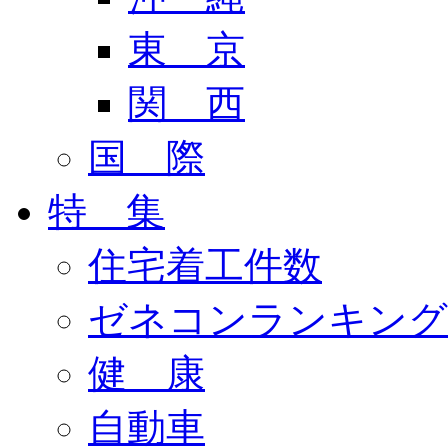
東 京
関 西
国 際
特 集
住宅着工件数
ゼネコンランキング
健 康
自動車