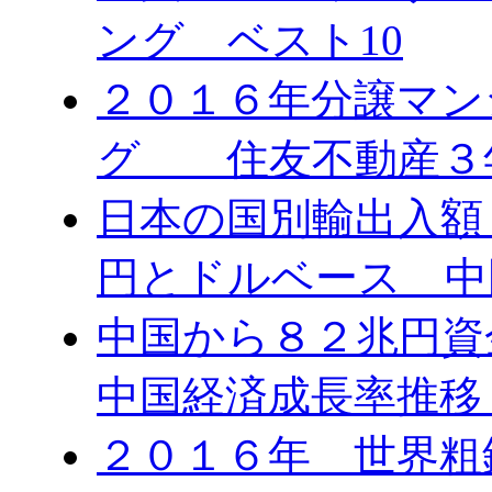
ング ベスト10
２０１６年分譲マン
グ 住友不動産３
日本の国別輸出入額 
円とドルベース 中
中国から８２兆円
中国経済成長率推移
２０１６年 世界粗