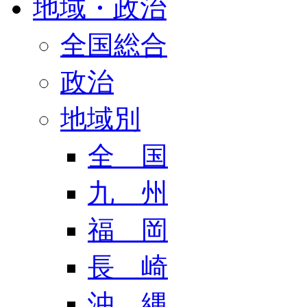
地域・政治
全国総合
政治
地域別
全 国
九 州
福 岡
長 崎
沖 縄