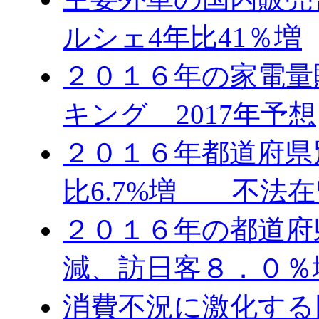
ルシェ4年比41％増
２０１６年の家電量
キング 2017年予想
２０１６年都道府県
比6.7%増 不法在
２０１６年の都道府
減、訪日客８．０％
消費不況に激化する