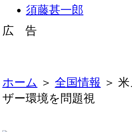
須藤甚一郎
広 告
ホーム
＞
全国情報
＞ 
ザー環境を問題視