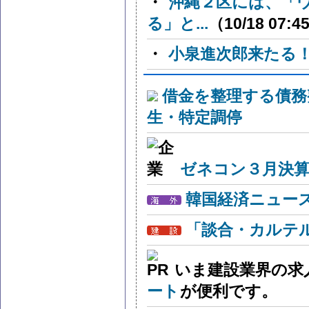
・
沖縄２区には、「
る」と...
（10/18 07:4
・
小泉進次郎来たる
借金を整理する債務
生・特定調停
ゼネコン３月決算
韓国経済ニュー
「談合・カルテ
いま建設業界の求
ート
が便利です。