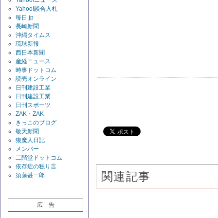
Yahoo!談合入札
毎日.jp
長崎新聞
沖縄タイムス
琉球新報
西日本新聞
産経ニュース
時事ドットコム
読売オンライン
日刊建設工業
日刊建設工業
日刊スポーツ
ZAK・ZAK
きっこのブログ
敬天新聞
狼魔人日記
メンバー
二階堂ドットコム
依存症の独り言
関連記事
須藤甚一郎
広 告