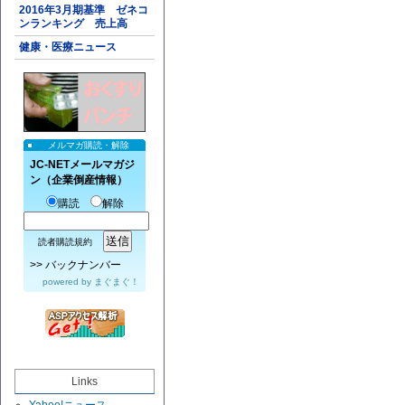
2016年3月期基準 ゼネコ
ンランキング 売上高
健康・医療ニュース
メルマガ購読・解除
JC-NETメールマガジ
ン（企業倒産情報）
購読
解除
読者購読規約
>>
バックナンバー
powered by
まぐまぐ！
Links
Yahoo!ニュース