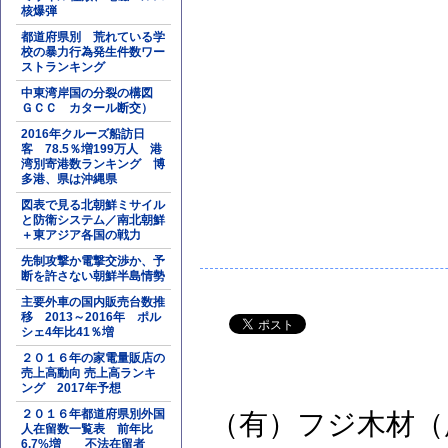
核爆弾
都道府県別 荒れている学
校の暴力行為発生件数ワー
ストランキング
中東湾岸国の分裂の構図
ＧＣＣ カタール断交）
2016年クルーズ船訪日
客 78.5％増199万人 港
湾別寄港数ランキング 博
多港、県は沖縄県
図表で見る北朝鮮ミサイル
と防衛システム／南北朝鮮
＋東アジア各国の戦力
先制攻撃か電撃交渉か、予
断を許さない朝鮮半島情勢
主要外車の国内販売台数推
移 2013～2016年 ポル
シェ4年比41％増
２０１６年の家電量販店の
売上高動向 売上高ランキ
ング 2017年予想
２０１６年都道府県別外国
（有）フジ木材（
人在留数一覧表 前年比
6.7%増 不法在留者