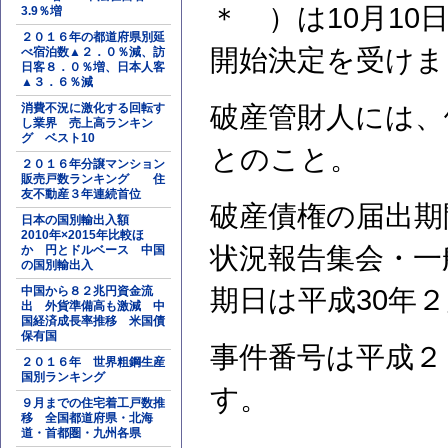
＊ ）は10月1
3.9％増
２０１６年の都道府県別延
開始決定を受けま
べ宿泊数▲２．０％減、訪
日客８．０％増、日本人客
▲３．６％減
消費不況に激化する回転す
破産管財人には、
し業界 売上高ランキン
グ ベスト10
とのこと。
２０１６年分譲マンション
販売戸数ランキング 住
友不動産３年連続首位
破産債権の届出期
日本の国別輸出入額
2010年×2015年比較ほ
状況報告集会・一
か 円とドルベース 中国
の国別輸出入
中国から８２兆円資金流
期日は平成30年２
出 外貨準備高も激減 中
国経済成長率推移 米国債
保有国
事件番号は平成２
２０１６年 世界粗鋼生産
国別ランキング
す。
９月までの住宅着工戸数推
移 全国都道府県・北海
道・首都圏・九州各県