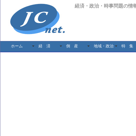
経済・政治・時事問題の情
ホーム
経 済
倒 産
地域・政治
特 集