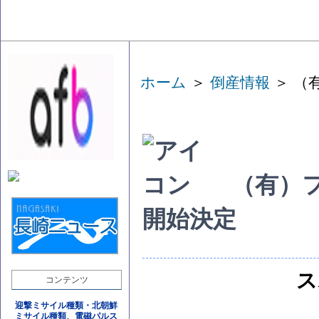
ホーム
＞
倒産情報
＞ （
（有）
開始決定
ス
コンテンツ
迎撃ミサイル種類・北朝鮮
ミサイル種類、電磁パルス