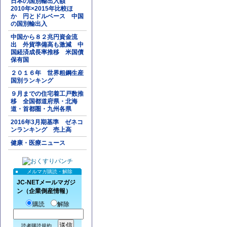
日本の国別輸出入額
2010年×2015年比較ほ
か 円とドルベース 中国
の国別輸出入
中国から８２兆円資金流
出 外貨準備高も激減 中
国経済成長率推移 米国債
保有国
２０１６年 世界粗鋼生産
国別ランキング
９月までの住宅着工戸数推
移 全国都道府県・北海
道・首都圏・九州各県
2016年3月期基準 ゼネコ
ンランキング 売上高
健康・医療ニュース
メルマガ購読・解除
JC-NETメールマガジ
ン（企業倒産情報）
購読
解除
読者購読規約