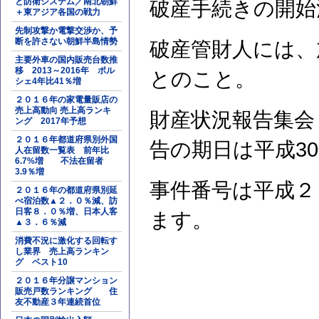
と防衛システム／南北朝鮮
破産手続きの開始
＋東アジア各国の戦力
先制攻撃か電撃交渉か、予
断を許さない朝鮮半島情勢
破産管財人には、
主要外車の国内販売台数推
移 2013～2016年 ポル
とのこと。
シェ4年比41％増
２０１６年の家電量販店の
売上高動向 売上高ランキ
財産状況報告集会
ング 2017年予想
２０１６年都道府県別外国
告の期日は平成3
人在留数一覧表 前年比
6.7%増 不法在留者
3.9％増
事件番号は平成２
２０１６年の都道府県別延
べ宿泊数▲２．０％減、訪
日客８．０％増、日本人客
ます。
▲３．６％減
消費不況に激化する回転す
し業界 売上高ランキン
グ ベスト10
２０１６年分譲マンション
販売戸数ランキング 住
友不動産３年連続首位