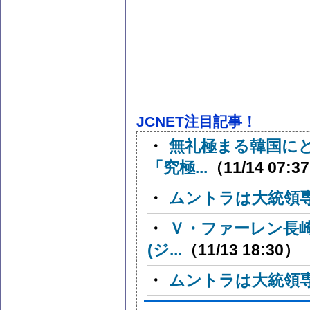
JCNET注目記事！
・
無礼極まる韓国に
「究極...
（11/14 07:3
・
ムントラは大統領
・
Ｖ・ファーレン長
(ジ...
（11/13 18:30）
・
ムントラは大統領