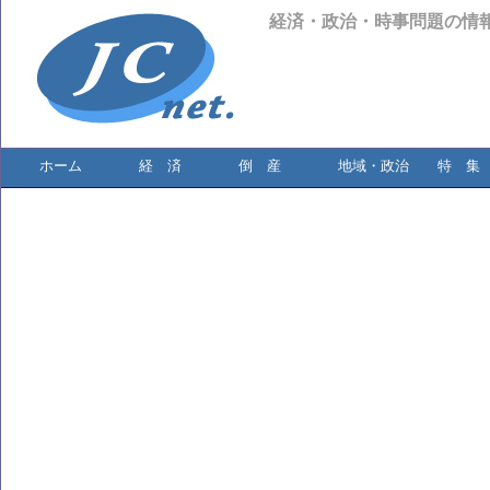
経済・政治・時事問題の情
ホーム
経 済
倒 産
地域・政治
特 集