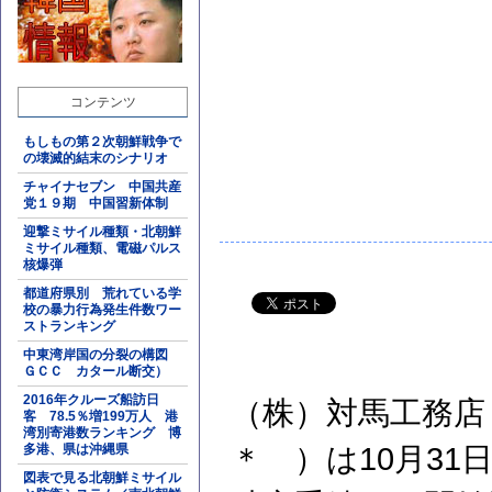
コンテンツ
もしもの第２次朝鮮戦争で
の壊滅的結末のシナリオ
チャイナセブン 中国共産
党１９期 中国習新体制
迎撃ミサイル種類・北朝鮮
ミサイル種類、電磁パルス
核爆弾
都道府県別 荒れている学
校の暴力行為発生件数ワー
ストランキング
中東湾岸国の分裂の構図
ＧＣＣ カタール断交）
2016年クルーズ船訪日
（株）対馬工務店
客 78.5％増199万人 港
湾別寄港数ランキング 博
多港、県は沖縄県
＊ ）は10月3
図表で見る北朝鮮ミサイル