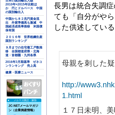
日本の国別輸出入額
長男は統合失調症
2010年×2015年比較ほ
か 円とドルベース 中国
の国別輸出入
ても「自分がやら
中国から８２兆円資金流
出 外貨準備高も激減 中
した供述している
国経済成長率推移 米国債
保有国
２０１６年 世界粗鋼生産
国別ランキング
９月までの住宅着工戸数推
移 全国都道府県・北海
道・首都圏・九州各県
母親を刺した疑
2016年3月期基準 ゼネコ
ンランキング 売上高
健康・医療ニュース
http://www3.nhk
1.html
メルマガ購読・解除
JC-NETメールマガジ
１７日未明、美
ン（企業倒産情報）