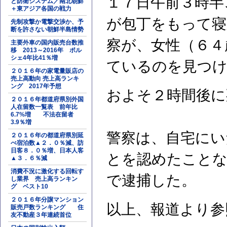
１７日午前３時半
と防衛システム／南北朝鮮
＋東アジア各国の戦力
が包丁をもって寝
先制攻撃か電撃交渉か、予
断を許さない朝鮮半島情勢
察が、女性（６４
主要外車の国内販売台数推
移 2013～2016年 ポル
シェ4年比41％増
ているのを見つけ
２０１６年の家電量販店の
売上高動向 売上高ランキ
ング 2017年予想
およそ２時間後に
２０１６年都道府県別外国
人在留数一覧表 前年比
6.7%増 不法在留者
3.9％増
警察は、自宅にい
２０１６年の都道府県別延
べ宿泊数▲２．０％減、訪
日客８．０％増、日本人客
とを認めたことな
▲３．６％減
消費不況に激化する回転す
で逮捕した。
し業界 売上高ランキン
グ ベスト10
２０１６年分譲マンション
以上、報道より参
販売戸数ランキング 住
友不動産３年連続首位