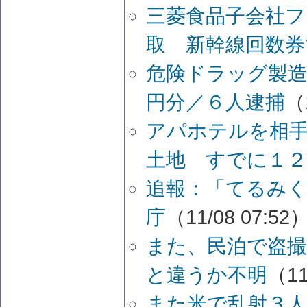
三菱食品子会社フ
取 新幹線回数券
危険ドラッグ製造
円分／６人逮捕
（
アパホテルを相
土地 すでに１２
追報：「てるみ
庁
（11/08 07:52
また、民泊で盗
と違うか不明
（11
また米で乱射３