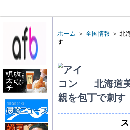
ホーム
＞
全国情報
＞ 北
す
北海道
親を包丁で刺す
ス