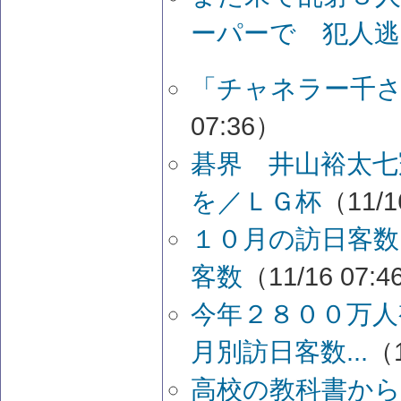
ーパーで 犯人逃
「チャネラー千
07:36）
碁界 井山裕太七
を／ＬＧ杯
（11/1
１０月の訪日客数
客数
（11/16 07:
今年２８００万人
月別訪日客数...
（1
高校の教科書から