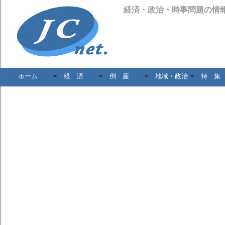
経済・政治・時事問題の情
ホーム
経 済
倒 産
地域・政治
特 集