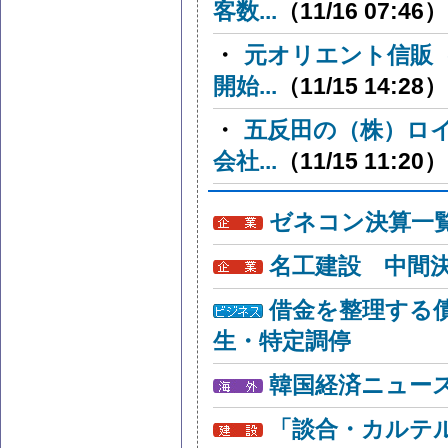
客数...
（11/16 07:46）
・
元オリエント信販
開始...
（11/15 14:28）
・
五反田の（株）ロ
会社...
（11/15 11:20）
ゼネコン決算一
名工建設 中間
借金を整理する
生・特定調停
韓国経済ニュー
「談合・カルテ