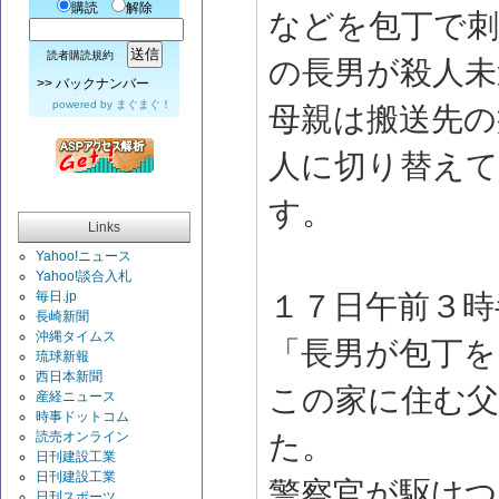
購読
解除
などを包丁で
読者購読規約
の長男が殺人未
>>
バックナンバー
powered by
まぐまぐ！
母親は搬送先の
人に切り替え
す。
Links
Yahoo!ニュース
Yahoo!談合入札
毎日.jp
１７日午前３時
長崎新聞
沖縄タイムス
「長男が包丁を
琉球新報
西日本新聞
この家に住む
産経ニュース
時事ドットコム
読売オンライン
た。
日刊建設工業
日刊建設工業
警察官が駆けつ
日刊スポーツ