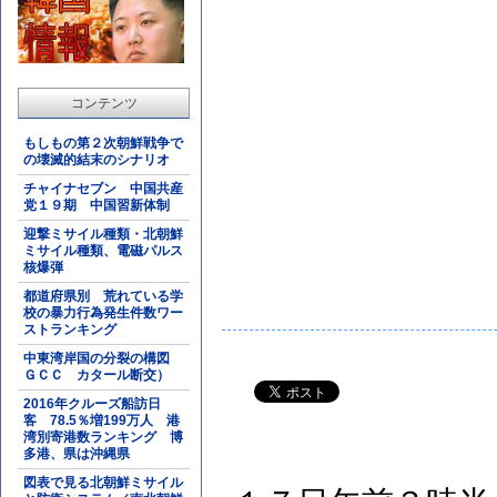
コンテンツ
もしもの第２次朝鮮戦争で
の壊滅的結末のシナリオ
チャイナセブン 中国共産
党１９期 中国習新体制
迎撃ミサイル種類・北朝鮮
ミサイル種類、電磁パルス
核爆弾
都道府県別 荒れている学
校の暴力行為発生件数ワー
ストランキング
中東湾岸国の分裂の構図
ＧＣＣ カタール断交）
2016年クルーズ船訪日
客 78.5％増199万人 港
湾別寄港数ランキング 博
多港、県は沖縄県
図表で見る北朝鮮ミサイル