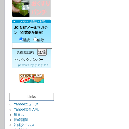
メルマガ購読・解除
JC-NETメールマガジ
ン（企業倒産情報）
購読
解除
読者購読規約
>>
バックナンバー
powered by
まぐまぐ！
Links
Yahoo!ニュース
Yahoo!談合入札
毎日.jp
長崎新聞
沖縄タイムス