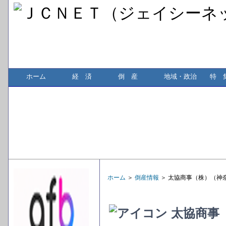
ホーム
経 済
倒 産
地域・政治
特 
ホーム
＞
倒産情報
＞ 太協商事（株）（神
太協商事