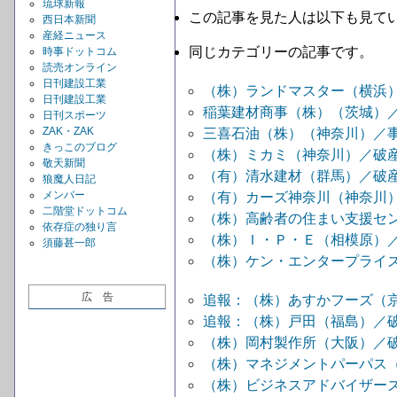
琉球新報
この記事を見た人は以下も見て
西日本新聞
産経ニュース
同じカテゴリーの記事です。
時事ドットコム
読売オンライン
日刊建設工業
（株）ランドマスター（横浜
日刊建設工業
稲葉建材商事（株）（茨城）
日刊スポーツ
ZAK・ZAK
三喜石油（株）（神奈川）／
きっこのブログ
（株）ミカミ（神奈川）／破
敬天新聞
（有）清水建材（群馬）／破
狼魔人日記
メンバー
（有）カーズ神奈川（神奈川
二階堂ドットコム
（株）高齢者の住まい支援セ
依存症の独り言
（株）Ｉ・Ｐ・Ｅ（相模原）
須藤甚一郎
（株）ケン・エンタープライ
広 告
追報：（株）あすかフーズ（
追報：（株）戸田（福島）／
（株）岡村製作所（大阪）／
（株）マネジメントパーパス
（株）ビジネスアドバイザー