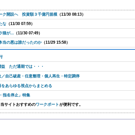
ーク開設へ 投資額３千億円規模
（11/30 08:13）
たな
（11/30 07:59）
が...
（11/30 07:49）
本当の悪は誰だったのか
（11/29 15:58）
付
増益 ただ通期では・・・
は／自己破産・任意整理・個人再生・特定調停
済をあらゆる視点からまとめる
・指名停止」特集
当サイトおすすめの
ワークポート
が便利です。