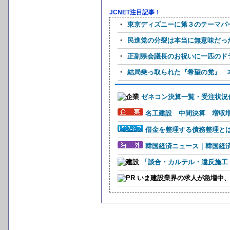
JCNET注目記事！
・
東京ディズニーに第３のテーマパ
・
民進党の分裂は本当に無意味だっ
・
正副県会議長のお祝いに一匹のドラ猫
・
結局乗っ取られた『希望の党』 
ゼネコン決算一覧・受注状況
名工建設 中間決算 増収
借金を整理する債務整理と
韓国経済ニュース｜韓国経
「談合・カルテル・違反施工
いま建設業界の求人が急増中、