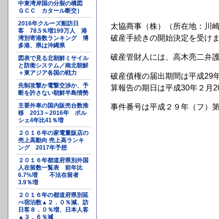
中東湾岸国の分裂の構図
ＧＣＣ カタール断交）
2016年クルーズ船訪日
太協商事（株）（所在地：川崎
客 78.5％増199万人 港
破産手続きの開始決定を受け
湾別寄港数ランキング 博
多港、県は沖縄県
破産管財人には、高木亮二弁
図表で見る北朝鮮ミサイル
と防衛システム／南北朝鮮
＋東アジア各国の戦力
破産債権の届出期間は平成29
先制攻撃か電撃交渉か、予
算報告の期日は平成30年２月2
断を許さない朝鮮半島情勢
主要外車の国内販売台数推
事件番号は平成２９年（フ）
移 2013～2016年 ポル
シェ4年比41％増
２０１６年の家電量販店の
売上高動向 売上高ランキ
ング 2017年予想
２０１６年都道府県別外国
人在留数一覧表 前年比
6.7%増 不法在留者
3.9％増
２０１６年の都道府県別延
べ宿泊数▲２．０％減、訪
日客８．０％増、日本人客
▲３．６％減