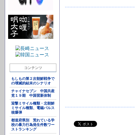
コンテンツ
もしもの第２次朝鮮戦争で
の壊滅的結末のシナリオ
チャイナセブン 中国共産
党１９期 中国習新体制
迎撃ミサイル種類・北朝鮮
ミサイル種類、電磁パルス
核爆弾
都道府県別 荒れている学
校の暴力行為発生件数ワー
ストランキング