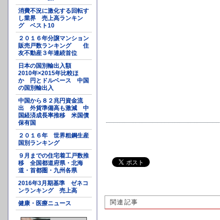
消費不況に激化する回転す
し業界 売上高ランキン
グ ベスト10
２０１６年分譲マンション
販売戸数ランキング 住
友不動産３年連続首位
日本の国別輸出入額
2010年×2015年比較ほ
か 円とドルベース 中国
の国別輸出入
中国から８２兆円資金流
出 外貨準備高も激減 中
国経済成長率推移 米国債
保有国
２０１６年 世界粗鋼生産
国別ランキング
９月までの住宅着工戸数推
移 全国都道府県・北海
道・首都圏・九州各県
2016年3月期基準 ゼネコ
ンランキング 売上高
関連記事
健康・医療ニュース