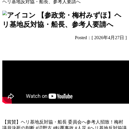
ヘリ基地反対協・船長、参考人要請へ
【参政党・梅村みずほ】ヘ
リ基地反対協・船長、参考人要請へ
Posted：[ 2026年4月27日 ]
【賞賛】ヘリ基地反対協・船長 委員会へ参考人招致！梅村
議員決死の判断 #辺野古 #転覆事故 #人災 #ヘリ基地反対協議