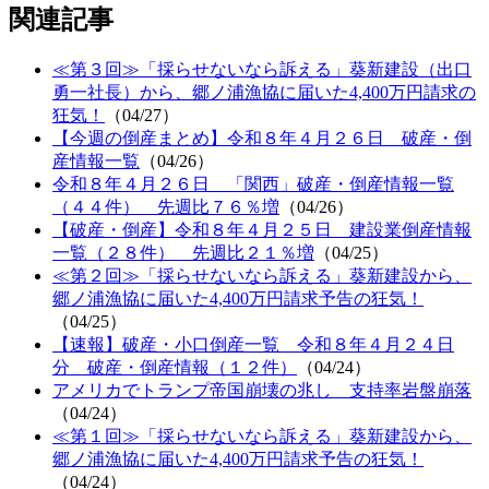
関連記事
≪第３回≫「採らせないなら訴える」葵新建設（出口
勇一社長）から、郷ノ浦漁協に届いた4,400万円請求の
狂気！
（04/27）
【今週の倒産まとめ】令和８年４月２６日 破産・倒
産情報一覧
（04/26）
令和８年４月２６日 「関西」破産・倒産情報一覧
（４４件） 先週比７６％増
（04/26）
【破産・倒産】令和８年４月２５日 建設業倒産情報
一覧（２８件） 先週比２１％増
（04/25）
≪第２回≫「採らせないなら訴える」葵新建設から、
郷ノ浦漁協に届いた4,400万円請求予告の狂気！
（04/25）
【速報】破産・小口倒産一覧 令和８年４月２４日
分 破産・倒産情報（１２件）
（04/24）
アメリカでトランプ帝国崩壊の兆し 支持率岩盤崩落
（04/24）
≪第１回≫「採らせないなら訴える」葵新建設から、
郷ノ浦漁協に届いた4,400万円請求予告の狂気！
（04/24）