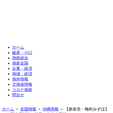
ホーム
破産・小口
倒産総合
倒産全国
企業・経済
地域・経済
海外情報
北海道情報
コロナ倒産
問合せ
ホーム
＞
全国情報
＞
沖縄情報
＞ 【参政党・梅村みずほ】