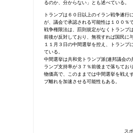
るのか、分からない」とも述べている。
トランプは６０日以上のイラン戦争遂行
が、議会で承認される可能性は１００％
戦争権限法は、罰則規定がなくトランプ
前後が反対しており、無視すれば国民に
１１月３日の中間選挙を控え、トランプ
ている。
中間選挙は共和党トランプ派(連邦議会の
ランプ支持率が３７％前後まで落ちてお
物価高で、このままでは中間選挙を戦え
プ離れを加速させる可能性もある。
ス