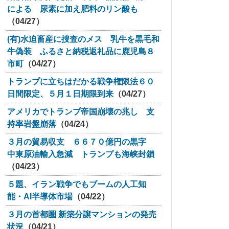
による 尿素に加え肥料のリン酸も
（04/27）
(有)水迫畜産に捜査のメス 乳牛を黒毛和
牛偽装 ふるさと納税返礼品に鹿児島８
市町
（04/27）
トランプに立ちはだかる戦争権限法６０
日間限定、５月１日期限到来
（04/27）
アメリカでトランプ帝国崩壊の兆し 支
持率岩盤崩落
（04/24）
３月の貿易収支 ６６７０億円の黒字
中東原油輸入急減 トランプも海峡封鎖
（04/23）
５題、イラン戦争でもブームの人工知
能・AI半導体市場
（04/22）
３月の首都圏 新築分譲マンションの発売
状況
（04/21）