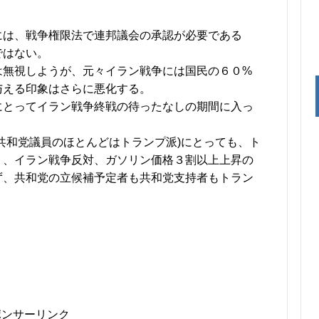
には、戦争権限法で連邦議会の承認が必要である
ではない。
は無視しようが、元々イラン戦争には国民の６０%
与える印象はさらに悪化する。
にとってイラン戦争終戦の待ったなしの期間に入っ
共和党議員のほとんどはトランプ派)にとっても、ト
り、イラン戦争反対、ガソリン価格３割以上上昇の
ず、共和党の立候補予定者も共和党支持者もトラン
ポンサーリンク