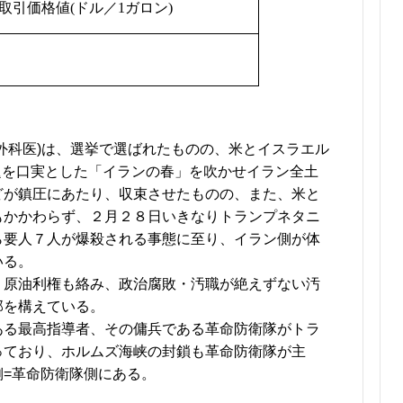
取引価格値
(
ドル／
1
ガロン
)
外科医)は、選挙で選ばれたものの、米とイスラエル
問題を口実とした「イランの春」を吹かせイラン全土
どが鎮圧にあたり、収束させたものの、また、米と
もかかわらず、２月２８日いきなりトランプネタニ
ら要人７人が爆殺される事態に至り、イラン側が体
いる。
、原油利権も絡み、政治腐敗・汚職が絶えずない汚
邸を構えている。
ある最高指導者、その傭兵である革命防衛隊がトラ
っており、ホルムズ海峡の封鎖も革命防衛隊が主
=革命防衛隊側にある。