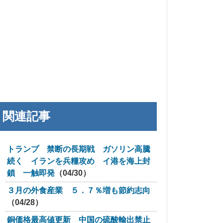
関連記事
トランプ 禁断の長期戦 ガソリン高騰
続く イランを兵糧攻め イ港を海上封
鎖 一触即発
（04/30）
３月の外食産業 ５．７％増も節約志向
（04/28）
銅価格最高値更新 中国の硫酸輸出禁止