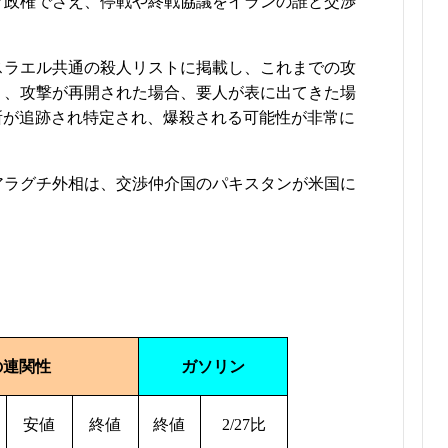
プ政権でさえ、停戦や終戦協議をイランの誰と交渉
スラエル共通の殺人リストに掲載し、これまでの攻
り、攻撃が再開された場合、要人が表に出てきた場
所が追跡され特定され、爆殺される可能性が非常に
アラグチ外相は、交渉仲介国のパキスタンが米国に
の連関性
ガソリン
安値
終値
終値
2/27
比