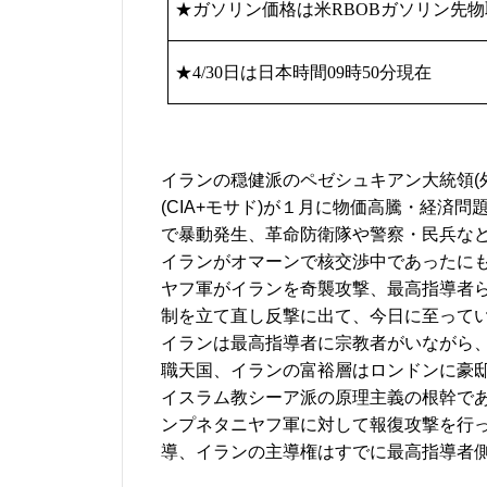
★ガソリン価格は米
RBOB
ガソリン先物
★
4/30
日は日本時間
09
時
50
分現在
イランの穏健派のペゼシュキアン大統領(
(CIA+モサド)が１月に物価高騰・経済
で暴動発生、革命防衛隊や警察・民兵な
イランがオマーンで核交渉中であったに
ヤフ軍がイランを奇襲攻撃、最高指導者
制を立て直し反撃に出て、今日に至って
イランは最高指導者に宗教者がいながら
職天国、イランの富裕層はロンドンに豪
イスラム教シーア派の原理主義の根幹で
ンプネタニヤフ軍に対して報復攻撃を行
導、イランの主導権はすでに最高指導者側