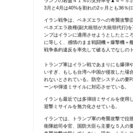
ランプの岩盤４１％の支持率を▲４～５
3月と4月は40%を割れの2ヶ月とも36％(
イラン戦争は、ベネズエラへの奇襲攻撃(
ベネズエラ政権(副大統領が大統領代行)
ンプはイランに適用させようとしたとこ
に等しく、感情のまま戦闘機＋爆撃機＋
戦争条約違反を率先して破る人でなしの
トランプ軍はイラン戦であまりにも爆弾や
いすぎ、もしも台湾へ中国が侵攻した場
れないとされている。防空システムの要P
ーンや弾道ミサイルに対応させている。
イランも最近では多弾頭ミサイルを使用し
迎撃ミサイルを無力化させている。
イランでは、トランプ軍の奇襲攻撃で拉致
衛隊総司令官、国防大臣ら主要な５人の要