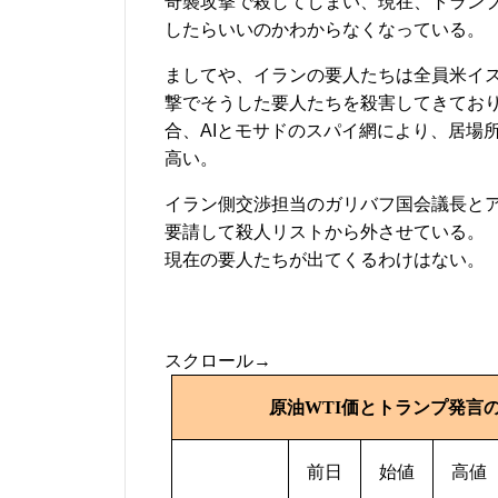
奇襲攻撃で殺してしまい、現在、トラン
したらいいのかわからなくなっている。
ましてや、イランの要人たちは全員米イ
撃でそうした要人たちを殺害してきてお
合、AIとモサドのスパイ網により、居場
高い。
イラン側交渉担当のガリバフ国会議長と
要請して殺人リストから外させている。
現在の要人たちが出てくるわけはない。
スクロール→
原油
WTI
価とトランプ発言
前日
始値
高値