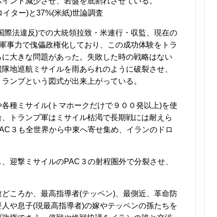
ポイント減少させ、岩盤を底割れさせている。
ロイター)と37%(米紙)世論調査
国際法違反)での大統領拉致・米連行・収監、現在の
を軍事力で傀儡政権化しており、この成功体験をトラ
ろに大きな問題があった。失敗した時の戦略はない
艦隊地巡航ミサイルを雨あられのように破裂させ、
トランプという図式が出来上がっている。
各種ミサイル(トマホークだけで９００発以上)を使
合、トランプ軍はミサイル枯渇で長期戦には耐えら
AC３も全世界から中東へ寄せ集め、イランのドロ
、迎撃ミサイルのPAC３の射程圏外で分裂させ、
どころか、最高指導者(テッペン)、最側近、革命防
人や息子(現最高指導者)の嫁やテッペンの孫たちを