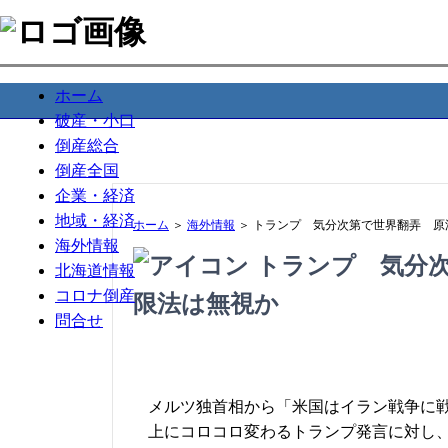
ホーム
破産・小口
倒産総合
倒産全国
企業・経済
地域・経済
ホーム
＞
海外情報
＞ トランプ 気分次第で世界翻弄 原
海外情報
トランプ 気分次
北海道情報
コロナ倒産
限法は無視か
問合せ
メルツ独首相から「米国はイラン戦争に
上にコロコロ変わるトランプ発言に対し