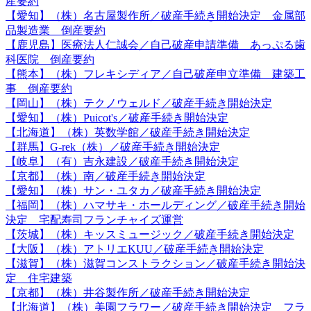
産要約
【愛知】（株）名古屋製作所／破産手続き開始決定 金属部
品製造業 倒産要約
【鹿児島】医療法人仁誠会／自己破産申請準備 あっぷる歯
科医院 倒産要約
【熊本】（株）フレキシディア／自己破産申立準備 建築工
事 倒産要約
【岡山】（株）テクノウェルド／破産手続き開始決定
【愛知】（株）Puicot's／破産手続き開始決定
【北海道】（株）英数学館／破産手続き開始決定
【群馬】G-rek（株）／破産手続き開始決定
【岐阜】（有）吉永建設／破産手続き開始決定
【京都】（株）南／破産手続き開始決定
【愛知】（株）サン・ユタカ／破産手続き開始決定
【福岡】（株）ハマサキ・ホールディング／破産手続き開始
決定 宅配寿司フランチャイズ運営
【茨城】（株）キッスミュージック／破産手続き開始決定
【大阪】（株）アトリエKUU／破産手続き開始決定
【滋賀】（株）滋賀コンストラクション／破産手続き開始決
定 住宅建築
【京都】（株）井谷製作所／破産手続き開始決定
【北海道】（株）美園フラワー／破産手続き開始決定 フラ