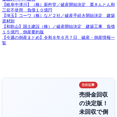
【岐阜中津川】（株）新杵堂／破産開始決定 栗きんとん和
三盆不使用 負債１０億円
【埼玉】コーワ（株）など２社／破産手続き開始決定 建築
資材卸
【和歌山】国土建設（株）／破産開始決定 建築工事 負債
１５億円 倒産要約版
【今週の倒産まとめ】令和８年６月７日 破産・倒産情報一
覧
注目記事
売掛金回収
の決定版！
未回収で倒