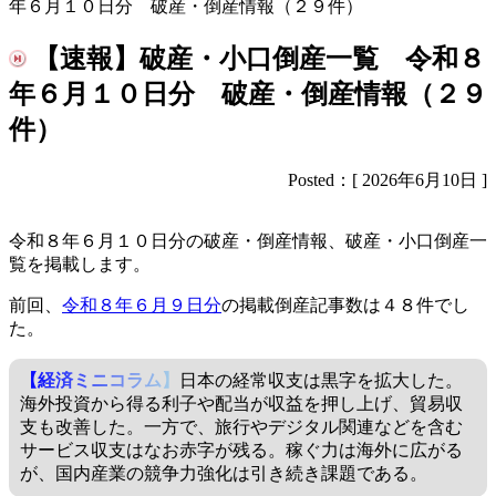
年６月１０日分 破産・倒産情報（２９件）
【速報】破産・小口倒産一覧 令和８
年６月１０日分 破産・倒産情報（２９
件）
Posted：[ 2026年6月10日 ]
令和８年６月１０日分の破産・倒産情報、破産・小口倒産一
覧を掲載します。
前回、
令和８年６月９日分
の掲載倒産記事数は４８件でし
た。
【経済ミニコラム】
日本の経常収支は黒字を拡大した。
海外投資から得る利子や配当が収益を押し上げ、貿易収
支も改善した。一方で、旅行やデジタル関連などを含む
サービス収支はなお赤字が残る。稼ぐ力は海外に広がる
が、国内産業の競争力強化は引き続き課題である。