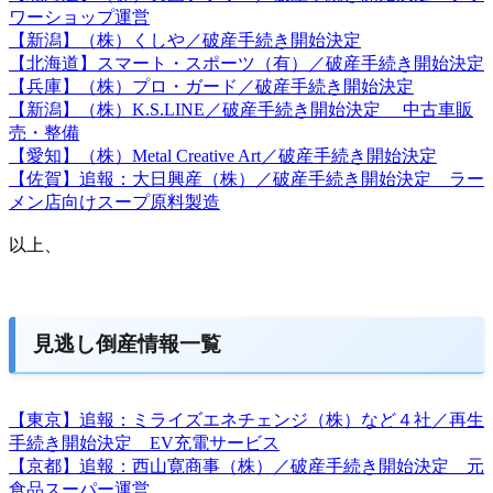
ワーショップ運営
【新潟】（株）くしや／破産手続き開始決定
【北海道】スマート・スポーツ（有）／破産手続き開始決定
【兵庫】（株）プロ・ガード／破産手続き開始決定
【新潟】（株）K.S.LINE／破産手続き開始決定 中古車販
売・整備
【愛知】（株）Metal Creative Art／破産手続き開始決定
【佐賀】追報：大日興産（株）／破産手続き開始決定 ラー
メン店向けスープ原料製造
以上、
見逃し倒産情報一覧
【東京】追報：ミライズエネチェンジ（株）など４社／再生
手続き開始決定 EV充電サービス
【京都】追報：西山寛商事（株）／破産手続き開始決定 元
食品スーパー運営