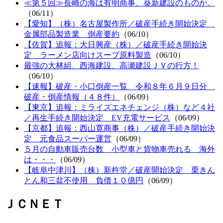
≪第５回≫長崎の海は有明商事、葵新建設のものか。
（06/11）
【愛知】（株）名古屋製作所／破産手続き開始決定
金属部品製造業 倒産要約
（06/10）
【佐賀】追報：大日興産（株）／破産手続き開始決
定 ラーメン店向けスープ原料製造
（06/10）
最強の大林組、西海建設、高瀬建設ＪＶの行方！
（06/10）
【速報】破産・小口倒産一覧 令和８年６月９日分
破産・倒産情報（４８件）
（06/09）
【東京】追報：ミライズエネチェンジ（株）など４社
／再生手続き開始決定 EV充電サービス
（06/09）
【京都】追報：西山寛商事（株）／破産手続き開始決
定 元食品スーパー運営
（06/09）
５月の自動車販売台数 小型車と貨物車売れる 海外
は・・・
（06/09）
【岐阜中津川】（株）新杵堂／破産開始決定 栗きん
とん和三盆不使用 負債１０億円
（06/09）
ＪＣＮＥＴ