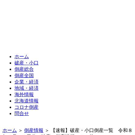
ホーム
破産・小口
倒産総合
倒産全国
企業・経済
地域・経済
海外情報
北海道情報
コロナ倒産
問合せ
ホーム
＞
倒産情報
＞ 【速報】破産・小口倒産一覧 令和８