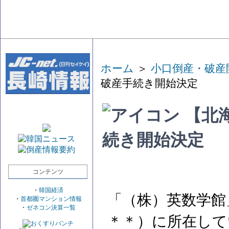
ホーム
＞
小口倒産・破産
破産手続き開始決定
【北
続き開始決定
コンテンツ
・
韓国経済
「（株）英数学館
・
首都圏マンション情報
・
ゼネコン決算一覧
＊＊）に所在して