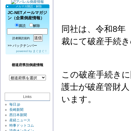
メルマガ購読・解除
JC-NETメールマガジ
ン（企業倒産情報）
購読
解除
同社は、令和8年（
裁にて破産手続き
読者購読規約
>>
バックナンバー
powered by
まぐまぐ！
都道府県別倒産情報
この破産手続きに
護士が破産管財人
います。
Links
毎日.jp
長崎新聞
西日本新聞
産経ニュース
時事ドットコム
読売オンライン