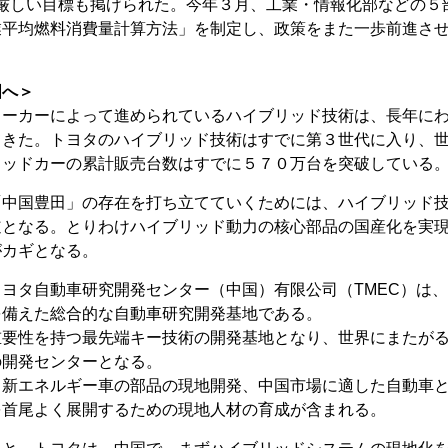
する厳しい目標も掲げられた。今年３月、工業・情報化部などの５
業平均燃料消費量計算方法」を制定し、政策をまた一歩前進さ
国へ＞
ーカーによって進められているハイブリッド技術は、長年に
てきた。トヨタのハイブリッド技術はすでに第３世代に入り、
リッドカーの累計販売台数はすでに５７０万台を突破している
「中国豊田」の存在を打ち立てていくためには、ハイブリッド
道となる。とりわけハイブリッド動力の核心部品の国産化を実
がカギとなる。
ヨタ自動車研究開発センター（中国）有限公司（TMEC）は
を備えた総合的な自動車研究開発基地である。
重要性を持つ最先端キー技術の開発基地となり、世界にまたが
の開発センターとなる。
・新エネルギー車の部品の現地開発、中国市場に適した自動車
を首尾よく展開するための現地人材の育成が含まれる。