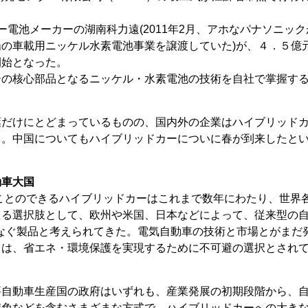
ー電池メーカーの湖南科力遠(2011年2月、アホなパナソニック
の車載用ニッケル水素電池事業を譲渡していた)が、４．５億
開始となった。
ーの核心部品となるニッケル・水素電池の技術を自社で掌握す
葉だけにとどまっているものの、国内外の企業はハイブリッド
る。中国についてもハイブリッドカーについに春が到来したと
動車大国
ことのできるハイブリッドカーはこれまで数年にわたり、世界
える選択肢として、欧州や米国、日本などによって、従来型の
なぐ製品と考えられてきた。電気自動車の技術と市場とがまだ
ドは、省エネ・環境保護を実現するために不可避の選択とされ
自動車生産国の政府はいずれも、産業発展の初期段階から、
減免などを含むさまざまな方式で、ハイブリッドカーへの大き