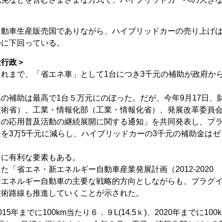
動車生産販売国でありながら、ハイブリッドカーの売り上げ
かに下回っている。
金行政＞
れまで、「省エネ車」として1台につき3千元の補助が政府か
の補助は最高で1台５万元にのぼった。だが、今年9月17日、
術省）、工業・情報化部（工業・情報化省）、発展改革委員会
車の応用普及活動の継続展開に関する通知」を共同発表し、プ
を3万5千元に減らし、ハイブリッドカーの3千元の補助金はゼ
ーに有利な要素もある。
「省エネ・新エネルギー自動車産業発展計画（2012-2020
新エネルギー自動車の主要な戦略的方向としながらも、プラグ
技術路線も推進していくことが示された。
年までに100km当たり６．９L(14.5ｋ)、2020年までに100