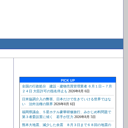
PICK UP
セ