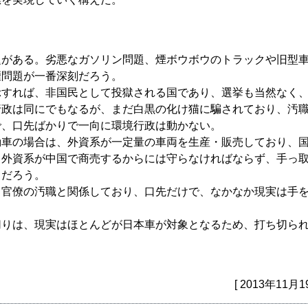
題がある。劣悪なガソリン問題、煙ボウボウのトラックや旧型
煙問題が一番深刻だろう。
示すれば、非国民として投獄される国であり、選挙も当然なく
行政は同にでもなるが、まだ白黒の化け猫に騙されており、汚
で、口先ばかりで一向に環境行政は動かない。
動車の場合は、外資系が一定量の車両を生産・販売しており、
、外資系が中国で商売するからには守らなければならず、手っ
るだろう。
・官僚の汚職と関係しており、口先だけで、なかなか現実は手
。
切りは、現実はほとんどが日本車が対象となるため、打ち切ら
[ 2013年11月1