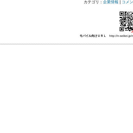
カテゴリ：
企業情報
|
コメン
モバイル向けＵＲＬ
http://n-seikei.jp/