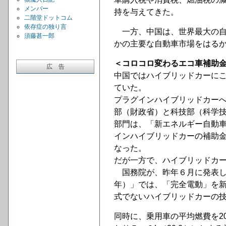
メンバー
持を与えてきた。
二階堂ドットコム
依存症の独り言
一方、中国は、世界最大の自
須藤甚一郎
かの主要な自動車市場をはる
＜コロコロ変わるエコ車補助
広 告
中国ではハイブリッドカーにこ
ていた。
プラグインハイブリッドカーへ
部（財政省）と科技部（科学技
部門は、「新エネルギー自動
インハイブリッドカーの補助金
なった。
だが一方で、ハイブリッドカ
国務院が、昨年６月に発表した
年）」では、「完全電動」を
式でないハイブリッドカーの
同時に、乗用車の平均燃費を2015