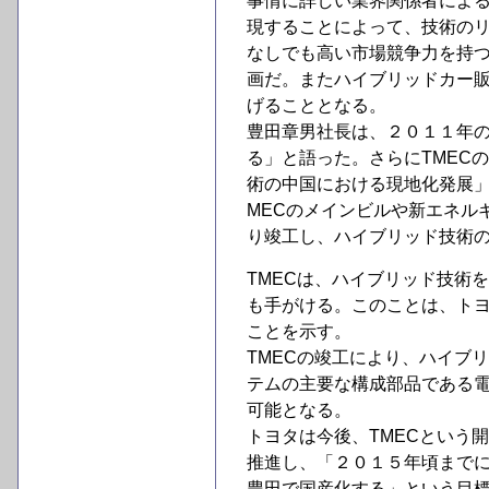
事情に詳しい業界関係者によ
現することによって、技術の
なしでも高い市場競争力を持
画だ。またハイブリッドカー
げることとなる。
豊田章男社長は、２０１１年の
る」と語った。さらにTMEC
術の中国における現地化発展
MECのメインビルや新エネル
り竣工し、ハイブリッド技術
TMECは、ハイブリッド技術
も手がける。このことは、ト
ことを示す。
TMECの竣工により、ハイブ
テムの主要な構成部品である
可能となる。
トヨタは今後、TMECという
推進し、「２０１５年頃まで
豊田で国産化する」という目