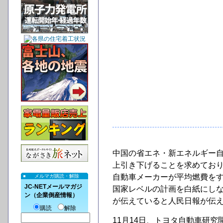
中国の省エネ・新エネルギー自
上引き下げることを求めてお
自動車メーカーが平均燃費を
メルマガ購読・解除
JC-NETメールマガジ
国家レベルの計画を白紙にし
ン（企業倒産情報）
が伝えていると人民日報が伝えてい
購読
解除
11月14日、トヨタ自動車研