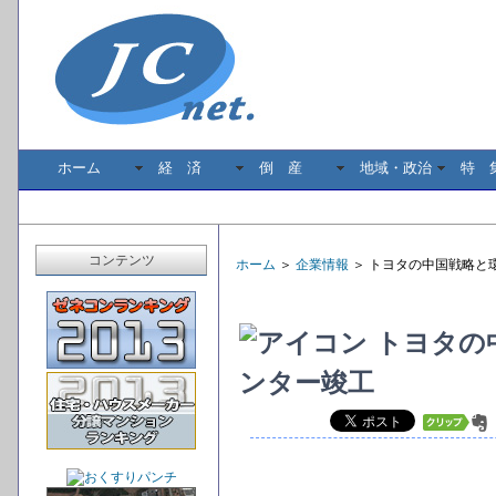
ホーム
経 済
倒 産
地域・政治
特 
コンテンツ
ホーム
＞
企業情報
＞ トヨタの中国戦略と
トヨタの
ンター竣工