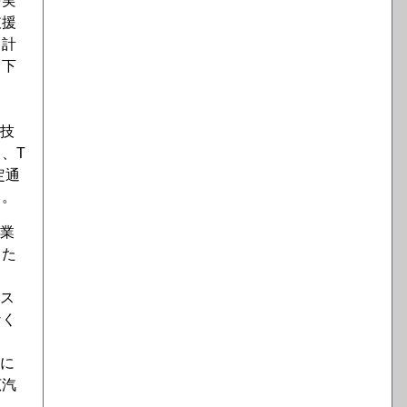
を実
支援
く計
き下
護技
、T
定通
る。
事業
した
シス
なく
的に
広汽