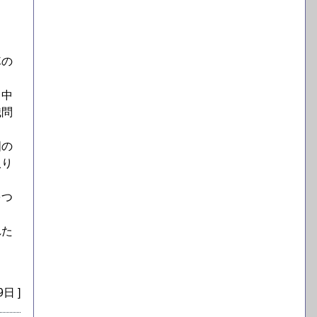
車の
、中
職問
国の
取り
をつ
れた
9日 ]