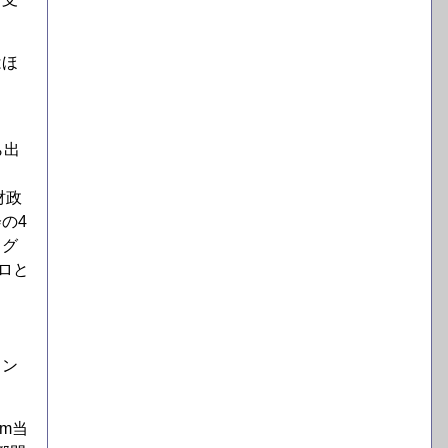
はほ
ら出
財政
の4
ラグ
ロと
イン
km当