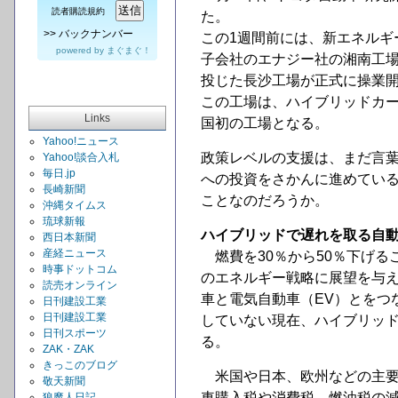
読者購読規約
た。
>>
バックナンバー
この1週間前には、新エネルギ
powered by
まぐまぐ！
子会社のエナジー社の湘南工場
投じた長沙工場が正式に操業
この工場は、ハイブリッドカ
Links
国初の工場となる。
Yahoo!ニュース
政策レベルの支援は、まだ言
Yahoo!談合入札
毎日.jp
への投資をさかんに進めてい
長崎新聞
ことなのだろうか。
沖縄タイムス
琉球新報
ハイブリッドで遅れを取る自
西日本新聞
産経ニュース
燃費を30％から50％下げる
時事ドットコム
のエネルギー戦略に展望を与
読売オンライン
車と電気自動車（EV）とをつ
日刊建設工業
日刊建設工業
していない現在、ハイブリッ
日刊スポーツ
る。
ZAK・ZAK
きっこのブログ
米国や日本、欧州などの主要
敬天新聞
車購入税や消費税、燃油税の
狼魔人日記