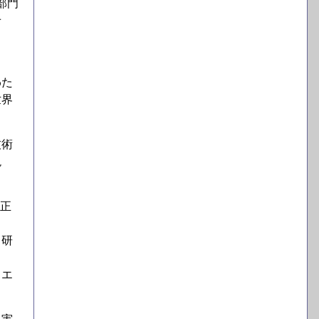
部門
せ
わた
世界
。
技術
現
、正
る研
とエ