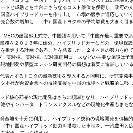
ると、トヨタは、中国で、まずハイブリッドシステムの現地化
リードと成熟とを土台にさらなるコスト優位を獲得し、政府の
つ国産ハイブリッドカーを作り出し、市場の競争に適応してい
販売台数の増加も、（中）国産トヨタ車の平均燃費を大きく引
TMECの建設起工式で、中国語を用いて「中国が最も重要であ
の業務を２０１３年に始め、ハイブリッドカーなどの「環境保
」を推進する計画であることを発表した。２４ヶ月の努力を経て
ギー実験棟、実験棟、試験車両用コースなどの主要な施設は予
の現地開発や新型エンジン研究開発の構想は着実に進展してい
を代表とするトヨタの最新技術を導入すると同時に、研究開発
ヨタ本社が合資企業への技術支援を中国の現場へと戦略的に移
リッド核心部品の現地開発はさらに順調となり、ハイブリッド
電池やインバータ、トランスアクスルなどの現地化生産もまも
開発基地を十分に利用し、ハイブリッド技術の現地開発を積極
に（中）国産ハイブリッド動力を搭載した車種を、一汽豊田と
標を実現していく構えだ。