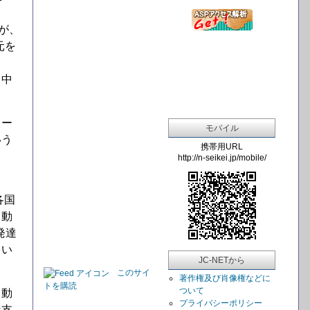
が、
元を
る中
カー
モバイル
いう
携帯用URL
http://n-seikei.jp/mobile/
各国
自動
発達
てい
JC-NETから
このサイ
著作権及び肖像権などに
トを購読
ついて
自動
プライバシーポリシー
な支