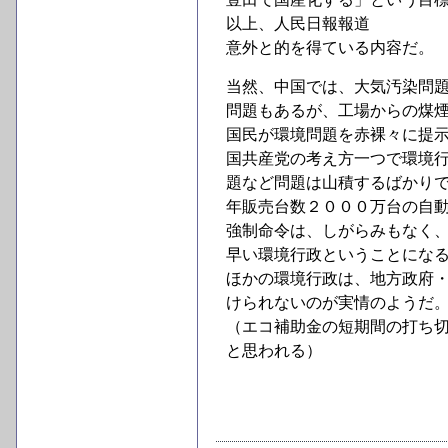
以上、人民日報報道
意外と的を得ている内容だ。
当然、中国では、大気汚染問
問題もあるが、工場からの煤
国民が環境問題を赤裸々に提
国共産党の考え方一つで環境
題など問題は山積するばかり
年販売台数２０００万台の自
強制命令は、しがらみもなく
早い環境行政ということにな
ほかの環境行政は、地方政府
けられないのが実情のようだ
（エコ補助金の短期間の打ち
と思われる）