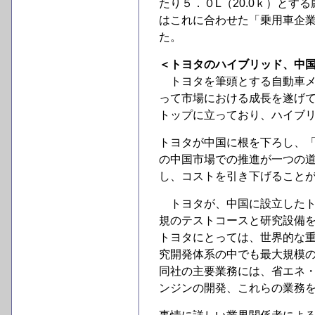
たり５．０L（20.0ｋ）と
はこれに合わせた「乗用車企
た。
＜トヨタのハイブリッド、中
トヨタを筆頭とする自動車メ
って市場における成長を遂げ
トップに立っており、ハイブ
トヨタが中国に根を下ろし、
の中国市場での推進が一つの
し、コストを引き下げること
トヨタが、中国に設立したト
規のテストコースと研究設備
トヨタにとっては、世界的な
究開発体系の中でも最大規模
同社の主要業務には、省エネ
ンジンの開発、これらの業務