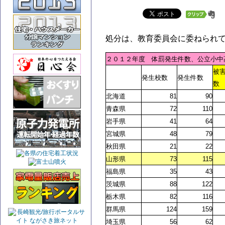
処分は、教育委員会に委ねられ
２０１２年度 体罰発生件数、公立小中
被
発生校数
発生件数
数
北海道
81
90
青森県
72
110
岩手県
41
64
宮城県
48
79
秋田県
21
22
山形県
73
115
福島県
35
43
茨城県
88
122
栃木県
82
116
群馬県
124
159
埼玉県
56
62