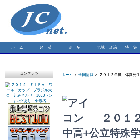
ホーム
経 済
倒 産
地域・政治
特 集
コンテンツ
ホーム
＞
全国情報
＞ ２０１２年度 体罰発
２０１
中高+公立特殊