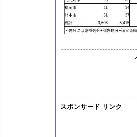
福岡市
11
14
熊本市
31
37
総計
3,603
5,415
・処分には懲戒処分+訓告処分+諭旨免
スポンサード リンク