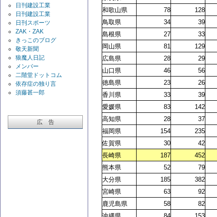
日刊建設工業
和歌山県
78
128
日刊建設工業
鳥取県
34
39
日刊スポーツ
ZAK・ZAK
島根県
27
33
きっこのブログ
岡山県
81
129
敬天新聞
狼魔人日記
広島県
28
29
メンバー
山口県
46
56
二階堂ドットコム
徳島県
23
26
依存症の独り言
須藤甚一郎
香川県
33
39
愛媛県
83
142
高知県
28
37
広 告
福岡県
154
235
佐賀県
30
42
長崎県
187
452
熊本県
52
79
大分県
185
382
宮崎県
63
92
鹿児島県
58
82
沖縄県
84
153