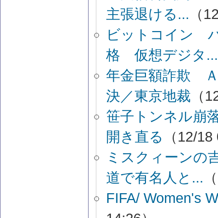
主張退ける...
（12
ビットコイン バ
格 仮想デジタ...
年金巨額詐欺 
決／東京地裁
（12
笹子トンネル崩落
開き直る
（12/18
ミスクィーンの吉
道で有名人と...
（
FIFA/ Women's W