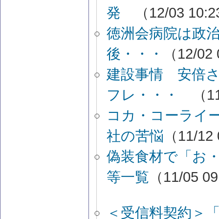
発
（12/03 10:
徳洲会病院は政
後・・・
（12/02 
建設事情 安倍さ
フレ・・・
（11
コカ・コーライ
社の苦悩
（11/12
偽装食材で「お
等一覧
（11/05 0
＜受信料契約＞「