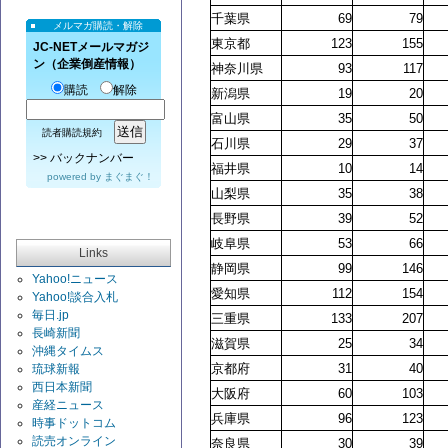
千葉県
69
79
メルマガ購読・解除
東京都
123
155
JC-NETメールマガジ
ン（企業倒産情報）
神奈川県
93
117
購読
解除
新潟県
19
20
富山県
35
50
読者購読規約
石川県
29
37
>>
バックナンバー
福井県
10
14
powered by
まぐまぐ！
山梨県
35
38
長野県
39
52
岐阜県
53
66
Links
静岡県
99
146
Yahoo!ニュース
愛知県
112
154
Yahoo!談合入札
毎日.jp
三重県
133
207
長崎新聞
滋賀県
25
34
沖縄タイムス
京都府
31
40
琉球新報
西日本新聞
大阪府
60
103
産経ニュース
兵庫県
96
123
時事ドットコム
読売オンライン
奈良県
30
39