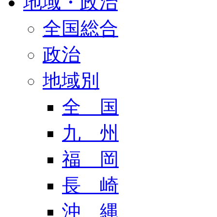
地域・政治
全国総合
政治
地域別
全 国
九 州
福 岡
長 崎
沖 縄