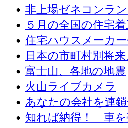
非上場ゼネコンラン
５月の全国の住宅着
住宅ハウスメーカー
日本の市町村別将来
富士山、各地の地震
火山ライブカメラ
あなたの会社を連鎖
知れば納得！ 車を