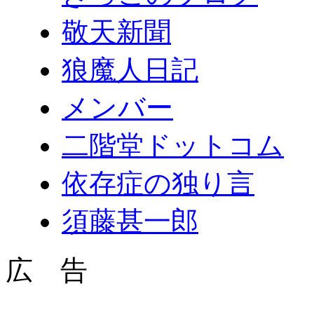
敬天新聞
狼魔人日記
メンバー
二階堂ドットコム
依存症の独り言
須藤甚一郎
広 告