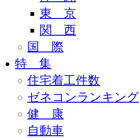
東 京
関 西
国 際
特 集
住宅着工件数
ゼネコンランキング
健 康
自動車