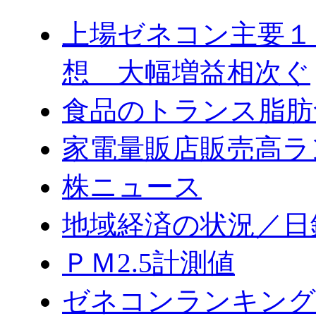
上場ゼネコン主要１
想 大幅増益相次ぐ
食品のトランス脂肪
家電量販店販売高ラ
株ニュース
地域経済の状況／日
ＰＭ2.5計測値
ゼネコンランキング2