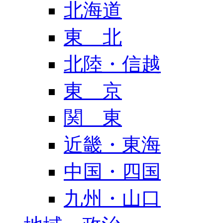
北海道
東 北
北陸・信越
東 京
関 東
近畿・東海
中国・四国
九州・山口