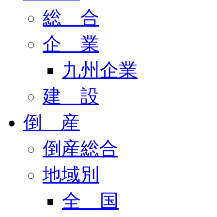
総 合
企 業
九州企業
建 設
倒 産
倒産総合
地域別
全 国