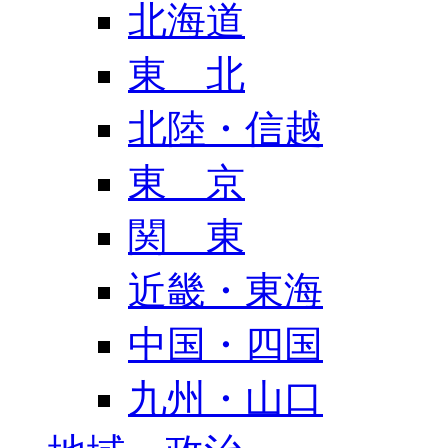
北海道
東 北
北陸・信越
東 京
関 東
近畿・東海
中国・四国
九州・山口