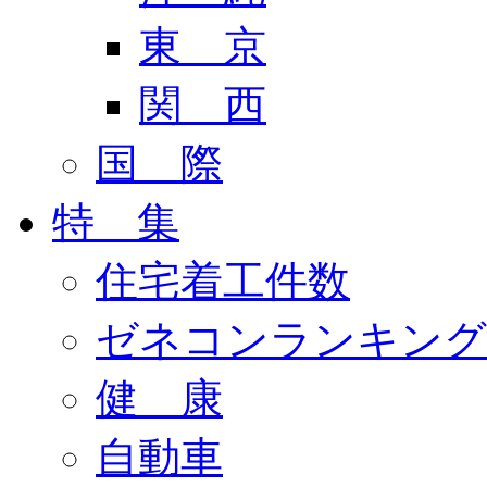
東 京
関 西
国 際
特 集
住宅着工件数
ゼネコンランキング
健 康
自動車