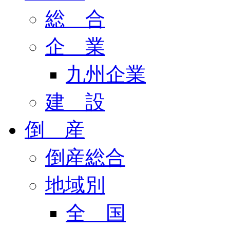
総 合
企 業
九州企業
建 設
倒 産
倒産総合
地域別
全 国