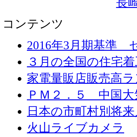
コンテンツ
2016年3月期基準
３月の全国の住宅
家電量販店販売高ラ
ＰＭ２．５ 中国大
日本の市町村別将来
火山ライブカメラ