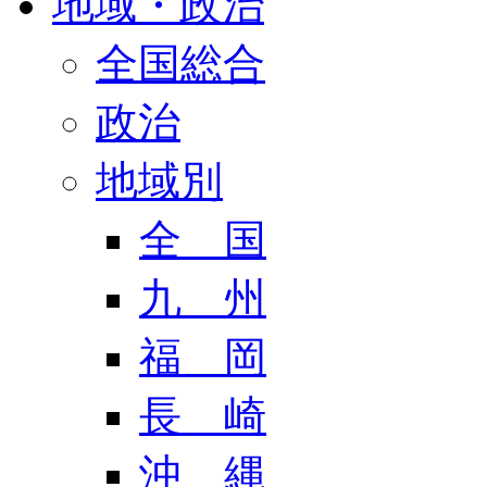
地域・政治
全国総合
政治
地域別
全 国
九 州
福 岡
長 崎
沖 縄