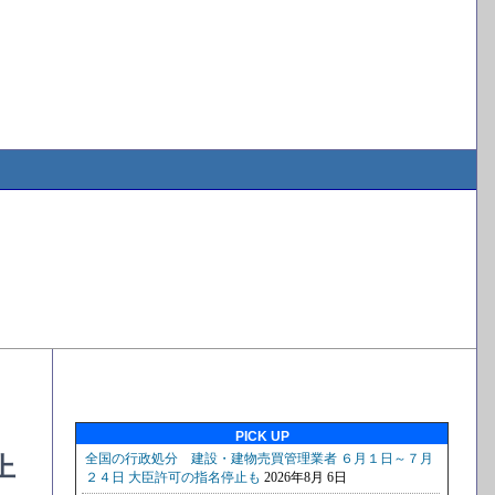
PICK UP
上