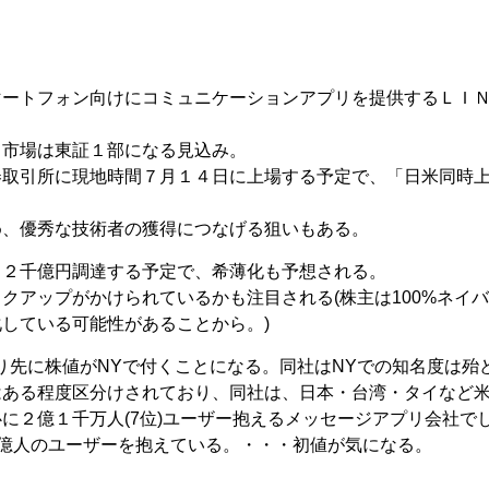
マートフォン向けにコミュニケーションアプリを提供するＬＩ
、市場は東証１部になる見込み。
券取引所に現地時間７月１４日に上場する予定で、「日米同時
め、優秀な技術者の獲得につなげる狙いもある。
～２千億円調達する予定で、希薄化も予想される。
クアップがかけられているかも注目される(株主は100%ネイ
している可能性があることから。)
り先に株値がNYで付くことになる。同社はNYでの知名度は殆
はある程度区分けされており、同社は、日本・台湾・タイなど
に２億１千万人(7位)ユーザー抱えるメッセージアプリ会社で
１０億人のユーザーを抱えている。・・・初値が気になる。