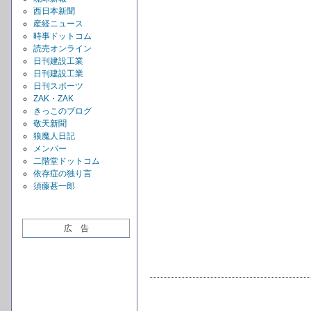
西日本新聞
産経ニュース
時事ドットコム
読売オンライン
日刊建設工業
日刊建設工業
日刊スポーツ
ZAK・ZAK
きっこのブログ
敬天新聞
狼魔人日記
メンバー
二階堂ドットコム
依存症の独り言
須藤甚一郎
広 告