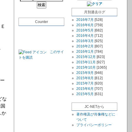
月別過去ログ
2016年7月
[528]
Counter
2016年6月
[759]
ＮＥ
2016年5月
[682]
2016年4月
[712]
2016年3月
[925]
2016年2月
[807]
上
2016年1月
[784]
このサイ
2015年12月
[823]
トを購読
2015年11月
[927]
2015年10月
[1065]
2015年9月
[946]
2015年8月
[812]
バー
2015年7月
[920]
2015年6月
[707]
2015年5月
[631]
どな
米国
JC-NETから
しか
著作権及び肖像権などに
ついて
プライバシーポリシー