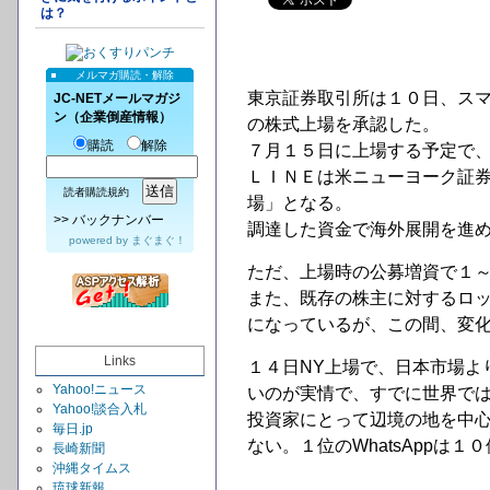
は？
メルマガ購読・解除
東京証券取引所は１０日、ス
JC-NETメールマガジ
ン（企業倒産情報）
の株式上場を承認した。
購読
解除
７月１５日に上場する予定で
ＬＩＮＥは米ニューヨーク証
読者購読規約
場」となる。
>>
バックナンバー
調達した資金で海外展開を進
powered by
まぐまぐ！
ただ、上場時の公募増資で１
また、既存の株主に対するロッ
になっているが、この間、変化
Links
１４日NY上場で、日本市場よ
Yahoo!ニュース
いのが実情で、すでに世界で
Yahoo!談合入札
投資家にとって辺境の地を中心
毎日.jp
ない。１位のWhatsAppは
長崎新聞
沖縄タイムス
琉球新報