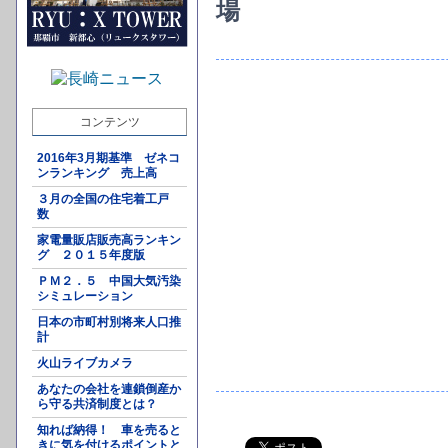
場
コンテンツ
2016年3月期基準 ゼネコ
ンランキング 売上高
３月の全国の住宅着工戸
数
家電量販店販売高ランキン
グ ２０１５年度版
ＰＭ２．５ 中国大気汚染
シミュレーション
日本の市町村別将来人口推
計
火山ライブカメラ
あなたの会社を連鎖倒産か
ら守る共済制度とは？
知れば納得！ 車を売ると
きに気を付けるポイントと