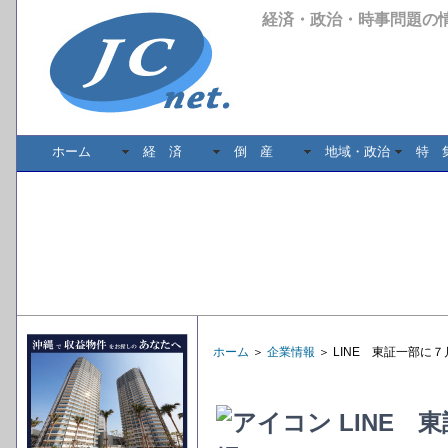
経済・政治・時事問題の
ホーム
経 済
倒 産
地域・政治
特 
ホーム
＞
企業情報
＞ LINE 東証一部に
LINE 