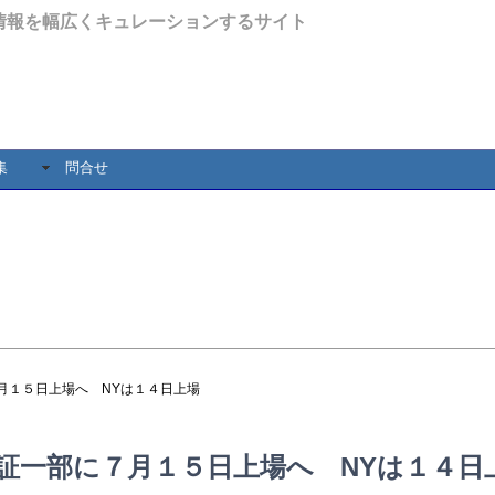
情報を幅広くキュレーションするサイト
集
問合せ
７月１５日上場へ NYは１４日上場
東証一部に７月１５日上場へ NYは１４日