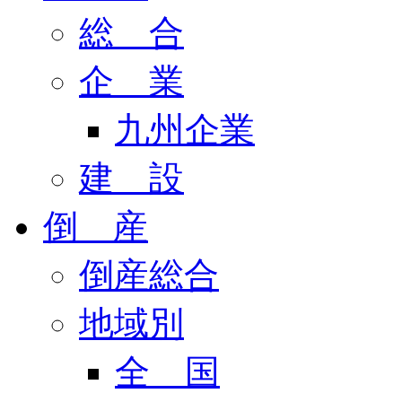
総 合
企 業
九州企業
建 設
倒 産
倒産総合
地域別
全 国