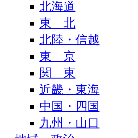
北海道
東 北
北陸・信越
東 京
関 東
近畿・東海
中国・四国
九州・山口