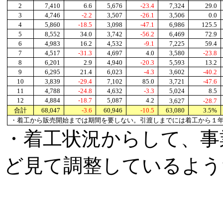
2
7,410
6.6
5,676
-23.4
7,324
29.0
3
4,746
-2.2
3,507
-26.1
3,506
0.0
4
5,860
-18.5
3,098
-47.1
6,986
125.5
5
8,552
34.0
3,742
-56.2
6,469
72.9
6
4,983
16.2
4,532
-9.1
7,225
59.4
7
4,517
-31.3
4,697
4.0
3,580
-23.8
8
6,201
2.9
4,940
-20.3
5,593
13.2
9
6,295
21.4
6,023
-4.3
3,602
-40.2
10
3,839
-29.4
7,102
85.0
3,721
-47.6
11
4,788
-24.8
4,632
-3.3
5,024
8.5
12
4,884
-18.7
5,087
4.2
3,627
-28.7
合計
68,047
-3.6
60,946
-10.5
63,080
3.5%
・着工から販売開始までは期間を要しない。引渡しまでには着工から１
・着工状況からして、事
ど見て調整しているよう