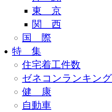
東 京
関 西
国 際
特 集
住宅着工件数
ゼネコンランキング
健 康
自動車