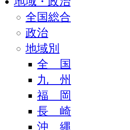
地域・政治
全国総合
政治
地域別
全 国
九 州
福 岡
長 崎
沖 縄