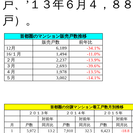
戸、’１３年６月４，８
戸）。
首都圏のマンション販売戸数推移
販売戸数
前年比
12
月
6,189
-34.1%
16/
１月
1,494
-11.0%
２月
2,237
-13.9%
３月
2,693
-39.6%
４月
1,978
-13.5%
５月
3,002
-14.1%
首都圏の分譲マンション着工戸数月別推移
２０１３年
２０１４年
２０１５年
対前年
対前年
対前年
月
戸数
同月比
戸数
同月比
戸数
同月比
1
5,972
13.2
7,910
32.5
6,423
-18.8