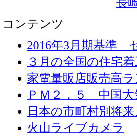
コンテンツ
2016年3月期基準
３月の全国の住宅
家電量販店販売高ラ
ＰＭ２．５ 中国大
日本の市町村別将来
火山ライブカメラ