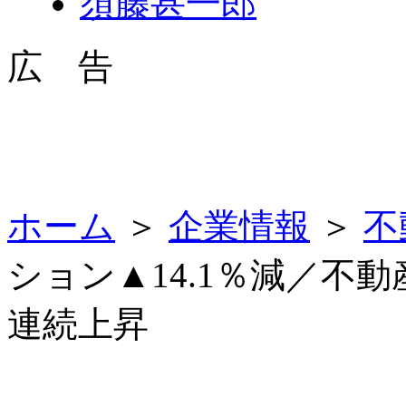
須藤甚一郎
広 告
ホーム
＞
企業情報
＞
不
ション▲14.1％減／不
連続上昇