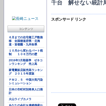
千台 解せない統計
スポンサード リンク
コンテンツ
６月までの住宅着工戸数推
移 全国都道府県・北海
道・首都圏・九州各県
１０月から変わるパート税
制 １０６万円の壁
2016年3月期基準 ゼネコ
ンランキング 売上高
家電量販店販売高ランキン
グ ２０１５年度版
ＰＭ２．５ 中国大気汚染
シミュレーション
日本の市町村別将来人口推
計
火山ライブカメラ
あなたの会社を連鎖倒産か