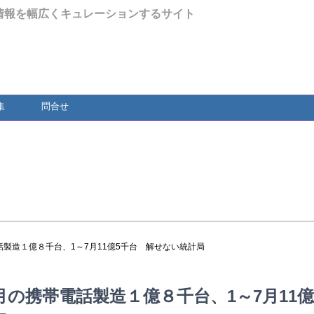
情報を幅広くキュレーションするサイト
集
問合せ
話製造１億８千台、1～7月11億5千台 解せない統計局
の携帯電話製造１億８千台、1～7月11億