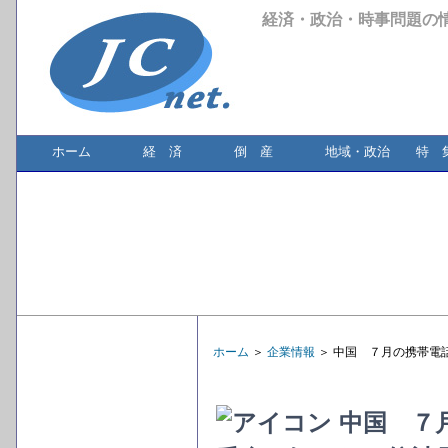
経済・政治・時事問題の
ホーム
経 済
倒 産
地域・政治
特 
ホーム
＞
企業情報
＞ 中国 ７月の携帯電
中国 ７月