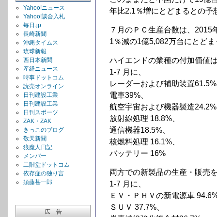
Yahoo!ニュース
年比2.1％増にとどまるとの
Yahoo!談合入札
毎日.jp
７月のＰＣ生産台数は、2015年
長崎新聞
1％減の1億5,082万台にとど
沖縄タイムス
琉球新報
ハイエンドの業種の付加価値
西日本新聞
産経ニュース
1-7 月に、
時事ドットコム
レーダーおよび補助装置61.5
読売オンライン
電車39%、
日刊建設工業
日刊建設工業
航空宇宙および機器製造24.2
日刊スポーツ
放射線処理 18.8%、
ZAK・ZAK
通信機器18.5%、
きっこのブログ
敬天新聞
核燃料処理 16.1%、
狼魔人日記
バッテリー 16%
メンバー
二階堂ドットコム
両方での新製品の生産・販売
依存症の独り言
須藤甚一郎
1-7 月に、
ＥＶ・ＰＨＶの新電源車 94.6
ＳＵＶ 37.7%、
広 告