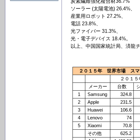
炭素繊維強化複合材36.7%
ソーラー (太陽電池) 26.4%、
産業用ロボット 27.2%、
電話 23.8%、
光ファイバー 31.3%、
光・電子デバイス 18.4%。
以上、中国国家統計局、済龍
２０１５年 世界市場 スマ
２０１５
メーカー
台数
1
Samsung
324.8
2
Apple
231.5
3
Huawei
106.6
4
Lenovo
74
5
Xiaomi
70.8
その他
625.2