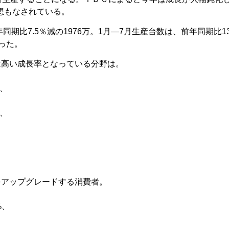
予想もなされている。
同期比7.5％減の1976万。1月―7月生産台数は、前年同期比13
まった。
は高い成長率となっている分野は。
%、
%、
をアップグレードする消費者。
%、