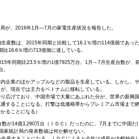
統計局が、2016年1月―7月の家電生産状況を報告した。
C)生産数は、2015年同期と比較して16.1％増の114億個であっ
比16.6％増の713億個に達している。
5年同期比23.5％増の1億7925万台。1月～7月生産台数が、
万台。
国内企業のほかアップルなどの製品を生産している。しかし、
たが、現在では主力をベトナムに移転している。
繰り広げており、中国市場で大量にあぶれた分が、世界の新興
流通することになる。打撃は低価格帯からプレミアム市場まで
掛かることになる）
台数が14億3,290万台（ＩＤＣ）だったのに、7月までに中国だ
中国国家統計局の発表数値は何か解せない。
台生産することになる。ＩＤＣによると今年は成長が大幅鈍化