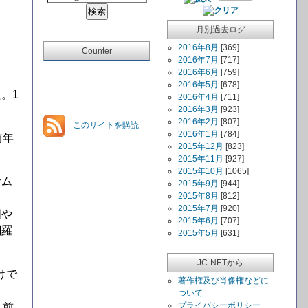
月別過去ログ
2016年8月
[369]
Counter
2016年7月
[717]
2016年6月
[759]
2016年5月
[678]
た。1
2016年4月
[711]
2016年3月
[923]
2016年2月
[807]
このサイトを購読
2016年1月
[784]
前年
2015年12月
[823]
2015年11月
[927]
2015年10月
[1065]
サム
2015年9月
[944]
2015年8月
[812]
2015年7月
[920]
国や
2015年6月
[707]
網羅
2015年5月
[631]
JC-NETから
けで
著作権及び肖像権などに
ついて
プライバシーポリシー
し前