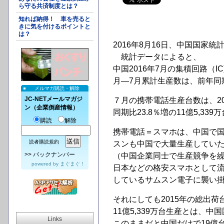
ら守る共済制度とは？
知れば納得！ 車を売ると
きに気を付けるポイントと
は？
2016年8月16日、中国国家
統計データによると、
中国2016年7月の集積回路（I
月―7月累計生産数は、前年同期
メルマガ購読・解除
JC-NETメールマガジ
７月の携帯電話生産台数は、201
ン（企業倒産情報）
同期比23.8％増の11億5,339
購読
解除
携帯電話＝スマホは、中国で
読者購読規約
スンも中国で大量生産してい
>>
バックナンバー
（中国企業同士で生産競争を
powered by
まぐまぐ！
日本などの格安スマホとして
しているサムスン電子に襲い
それにしても2015年の総出荷
11億5,339万台生産とは、
Links
このままだと中国だけで19億