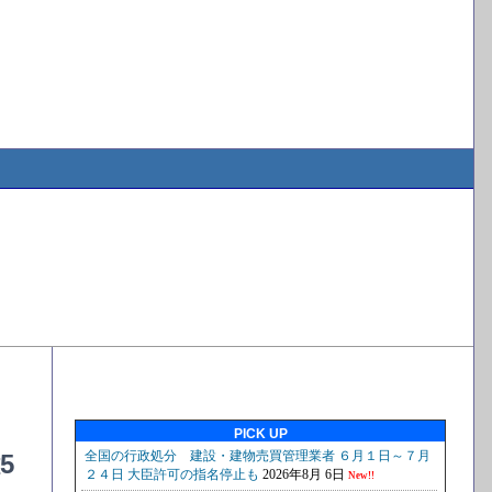
PICK UP
5