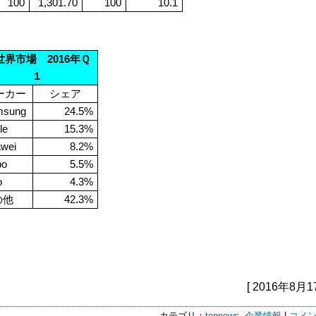
100
1,301.70
100
10.1
界市場 2016年Ｑ
１
ーカー
シェア
msung
24.5%
le
15.3%
wei
8.2%
po
5.5%
o
4.3%
の他
42.3%
[ 2016年8月1
カテゴリ：
topnews
,
企業情報
|
コメン