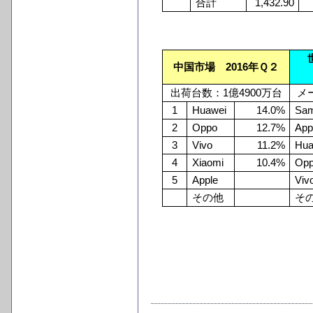
合計
1,432.90
世
中国市場 2016年Ｑ２
出荷台数：1億4900万台
メ
1
Huawei
14.0%
Sa
2
Oppo
12.7%
App
3
Vivo
11.2%
Hua
4
Xiaomi
10.4%
Op
5
Apple
Viv
その他
そ