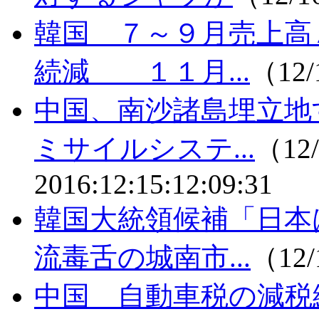
韓国 ７～９月売上高
続減 １１月...
（12/
中国、南沙諸島埋立地
ミサイルシステ...
（12/
2016:12:15:12:09:31
韓国大統領候補「日本
流毒舌の城南市...
（12/
中国 自動車税の減税