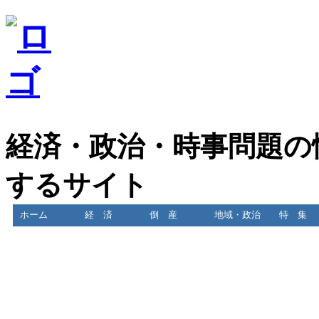
経済・政治・時事問題の
するサイト
ホーム
経 済
倒 産
地域・政治
特 集