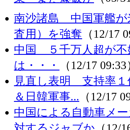
南沙諸島 中国軍艦が
査用）を強奪
（12/17 
中国 ５千万人超が不
は・・・
（12/17 09:3
見直し表明 支持率１
＆日韓軍事...
（12/17 0
中国による自動車メー
対するジャブか
（12/1