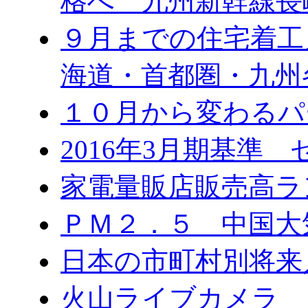
格へ 九州新幹線長
９月までの住宅着工
海道・首都圏・九州
１０月から変わる
2016年3月期基準
家電量販店販売高ラ
ＰＭ２．５ 中国大
日本の市町村別将来
火山ライブカメラ