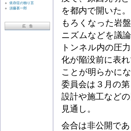
依存症の独り言
を都内で開いた。
須藤甚一郎
もろくなった岩盤
広 告
ニズムなどを議論
トンネル内の圧力
化が陥没前に表れ
ことが明らかに
委員会は３月の第
設計や施工などの
見通し。
会合は非公開であ