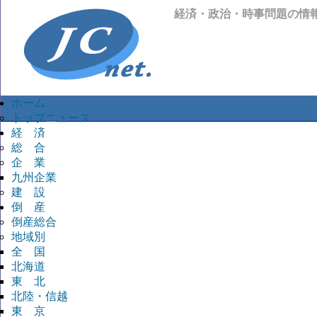
経済・政治・時事問題の情
ホーム
トップニュース
経 済
総 合
企 業
九州企業
建 設
倒 産
倒産総合
地域別
全 国
北海道
東 北
北陸・信越
東 京