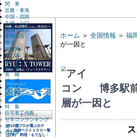
関 東
近畿・東海
中国・四国
九州・山口
地域・政治
ホーム
＞
全国情報
＞
福
全国総合
政治
が一因と
地域別
全 国
九 州
福 岡
長 崎
沖 縄
博多駅
東 京
関 西
国 際
層が一因と
特 集
住宅着工件数
コンテンツ
ゼネコンランキング
健 康
2016年プロが選ぶホテ
ス
ル・旅館ベスト１００一覧
自動車
(日本) 料理・もてなし・