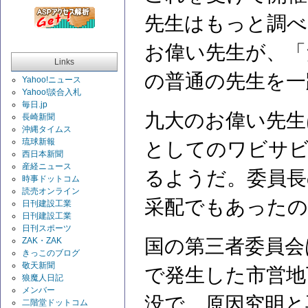
先生はもっと調べ
お偉い先生が、「
Links
の普通の先生を一
Yahoo!ニュース
Yahoo!談合入札
毎日.jp
九大のお偉い先生
長崎新聞
沖縄タイムス
琉球新報
としてのワビサ
西日本新聞
産経ニュース
るようだ。委員長
時事ドットコム
読売オンライン
采配でもあったの
日刊建設工業
日刊建設工業
日刊スポーツ
国の第三者委員会
ZAK・ZAK
きっこのブログ
敬天新聞
で発生した市営地
狼魔人日記
メンバー
没で、原因究明と
二階堂ドットコム