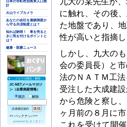
九大の某先生が、
日本の市町村別将来人口推
計
に触れ、その後、
火山ライブカメラ
あなたの会社を連鎖倒産か
た地盤であり、地
ら守る共済制度とは？
知れば納得！ 車を売ると
性が高いと指摘し
きに気を付けるポイントと
は？
健康・医療ニュース
しかし、九大のも
会の委員長）と市
法のＮＡＴＭ工法
メルマガ購読・解除
JC-NETメールマガジ
受注した大成建設
ン（企業倒産情報）
購読
解除
から危険と察し、
読者購読規約
ヶ月前の８月に市
>>
バックナンバー
powered by
まぐまぐ！
これを受けて開催