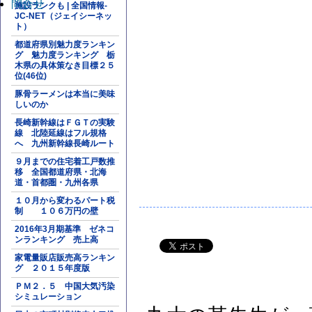
問合せ
施設ランクも | 全国情報-
JC-NET（ジェイシーネッ
ト）
都道府県別魅力度ランキン
グ 魅力度ランキング 栃
木県の具体策なき目標２５
位(46位)
豚骨ラーメンは本当に美味
しいのか
長崎新幹線はＦＧＴの実験
線 北陸延線はフル規格
へ 九州新幹線長崎ルート
９月までの住宅着工戸数推
移 全国都道府県・北海
道・首都圏・九州各県
１０月から変わるパート税
制 １０６万円の壁
2016年3月期基準 ゼネコ
ンランキング 売上高
家電量販店販売高ランキン
グ ２０１５年度版
ＰＭ２．５ 中国大気汚染
シミュレーション