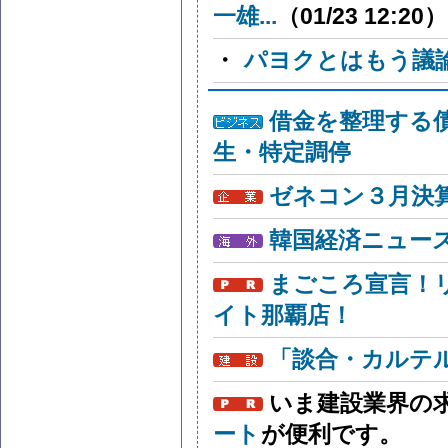
一雄...
（01/23 12:20）
・
パヨクとはもう議
借金を整理する
生・特定調停
ゼネコン３月決算
韓国経済ニュー
まごころ宣言！
イト那覇店！
「談合・カルテ
いま建設業界の
ート
が便利です。