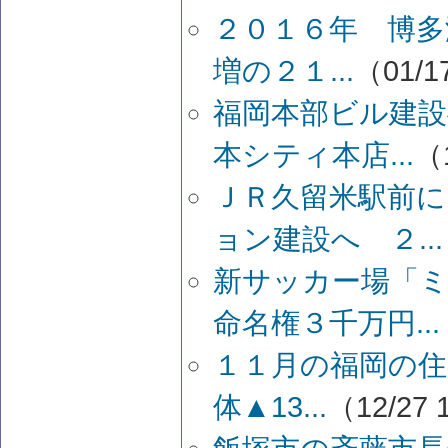
２０１６年 博多
増の２１...
（01/1
福岡本部ビル建設
本シティ本店...
（1
ＪＲ久留米駅前に
ョン建設へ ２...
新サッカー場「
命名権３千万円...
１１月の福岡の住
体▲13...
（12/27 