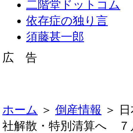
二階堂ドットコム
依存症の独り言
須藤甚一郎
広 告
ホーム
＞
倒産情報
＞ 
社解散・特別清算へ ７