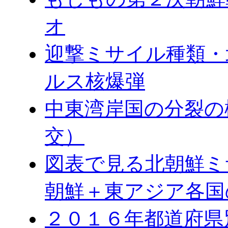
オ
迎撃ミサイル種類・
ルス核爆弾
中東湾岸国の分裂の
交）
図表で見る北朝鮮ミ
朝鮮＋東アジア各国
２０１６年都道府県