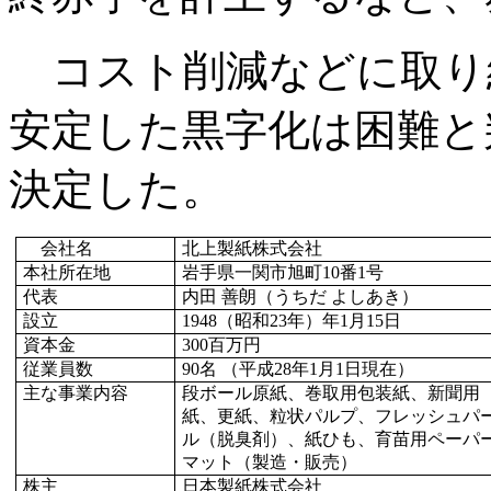
コスト削減などに取り
安定した黒字化は困難と
決定した。
会社名
北上製紙株式会社
本社所在地
岩手県一関市旭町
10番1号
代表
内田 善朗（うちだ よしあき）
設立
1948（昭和
23年）年1月15日
資本金
300百万円
従業員数
90名 （平成
28年1月1日現在）
主な事業内容
段ボール原紙、巻取用包装紙、新聞用
紙、更紙、粒状パルプ、フレッシュパ
ル（脱臭剤）、紙ひも、育苗用ペーパ
マット（製造・販売）
株主
日本製紙株式会社