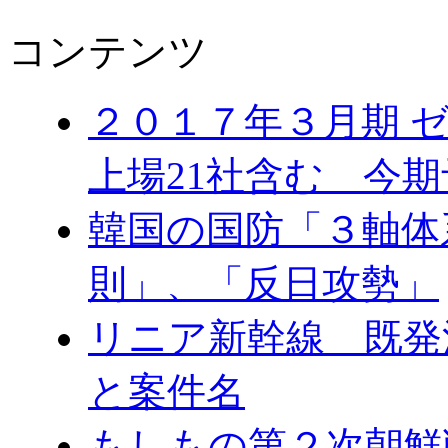
コンテンツ
２０１７年３月期 
上場21社含む 今
韓国の国防「３軸体
則」、「反日攻勢」
リニア新幹線 既発
と案件名
もしもの第２次朝鮮