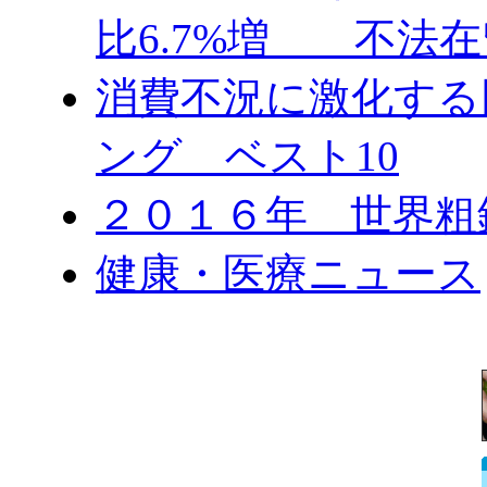
比6.7%増 不法在
消費不況に激化する
ング ベスト10
２０１６年 世界粗
健康・医療ニュース