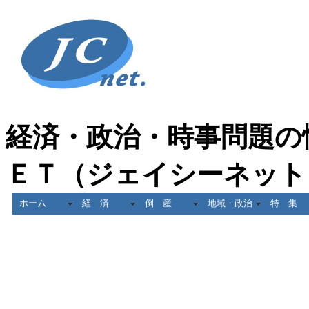
経済・政治・時事問題の
ＥＴ（ジェイシーネット
ホーム
経 済
倒 産
地域・政治
特 集