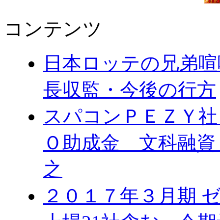
コンテンツ
日本ロッテの兄弟喧
長収監・今後の行方
スパコンＰＥＺＹ社
Ｏ助成金 文科融資
之
２０１７年３月期 