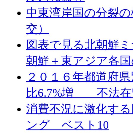
中東湾岸国の分裂の
交）
図表で見る北朝鮮ミ
朝鮮＋東アジア各国
２０１６年都道府県
比6.7%増 不法在
消費不況に激化する
ング ベスト10