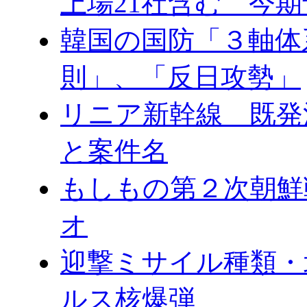
上場21社含む 今
韓国の国防「３軸体
則」、「反日攻勢」
リニア新幹線 既発
と案件名
もしもの第２次朝鮮
オ
迎撃ミサイル種類・
ルス核爆弾