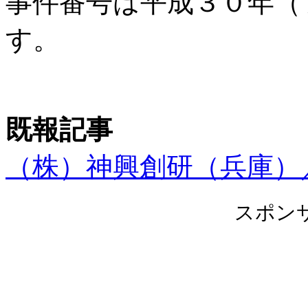
事件番号は平成３０年（
す。
既報記事
（株）神興創研（兵庫）
スポン