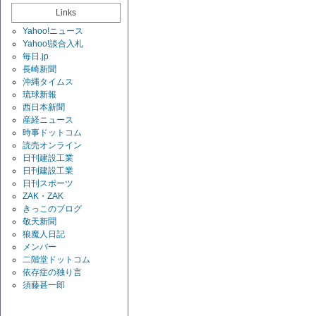
Links
Yahoo!ニュース
Yahoo!談合入札
毎日.jp
長崎新聞
沖縄タイムス
琉球新報
西日本新聞
産経ニュース
時事ドットコム
読売オンライン
日刊建設工業
日刊建設工業
日刊スポーツ
ZAK・ZAK
きっこのブログ
敬天新聞
狼魔人日記
メンバー
二階堂ドットコム
依存症の独り言
須藤甚一郎