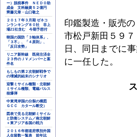
ー）脱税事件 ＮＥＤＯ助
成金 文科融資５２億円
齊藤元章・山口敬之
２０１７年３月期 ゼネコ
印鑑製造・販売の
ンランキング８０社 非上
場21社含む 今期予想付
市松戸新田５９７
韓国の国防「３軸体系」、
「３不」、「４原則」、
日、同日までに事
「反日攻勢」
リニア新幹線 既発注済全
に一任した。
２３件のＪＶメンバーと案
件名
もしもの第２次朝鮮戦争で
の壊滅的結末のシナリオ
迎撃ミサイル種類・北朝鮮
ミサイル種類、電磁パルス
核爆弾
中東湾岸国の分裂の構図
ＧＣＣ カタール断交）
図表で見る北朝鮮ミサイル
と防衛システム／南北朝鮮
＋東アジア各国の戦力
２０１６年都道府県別外国
人在留数一覧表 前年比