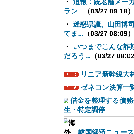
・
追報：銃老舗メー
ラン...
（03/27 09:18
・
迷惑県議、山田博
てま...
（03/27 08:09
・
いつまでこんな詐
だろう...
（03/27 08:0
リニア新幹線大
ゼネコン決算一
借金を整理する債務
生・特定調停
韓国経済ニュー