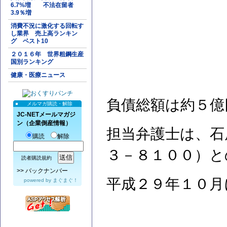
6.7%増 不法在留者
3.9％増
消費不況に激化する回転す
し業界 売上高ランキン
グ ベスト10
２０１６年 世界粗鋼生産
国別ランキング
健康・医療ニュース
負債総額は約５億
メルマガ購読・解除
JC-NETメールマガジ
ン（企業倒産情報）
担当弁護士は、石
購読
解除
３－８１００）と
読者購読規約
>>
バックナンバー
平成２９年１０月
powered by
まぐまぐ！