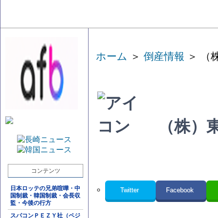
ホーム
＞
倒産情報
＞ （
（株）
コンテンツ
日本ロッテの兄弟喧嘩・中
Twitter
Facebook
国制裁・韓国制裁・会長収
監・今後の行方
スパコンＰＥＺＹ社（ペジ