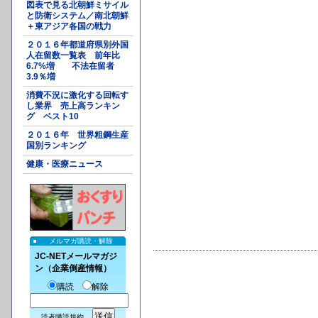
図表で見る北朝鮮ミサイル
と防衛システム／南北朝鮮
＋東アジア各国の戦力
２０１６年都道府県別外国
人在留数一覧表 前年比
6.7%増 不法在留者
3.9％増
消費不況に激化する回転す
し業界 売上高ランキン
グ ベスト10
２０１６年 世界粗鋼生産
国別ランキング
健康・医療ニュース
メルマガ購読・解除
JC-NETメールマガジ
ン（企業倒産情報）
購読
解除
読者購読規約