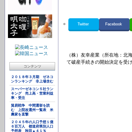
Twitter
Facebook
（株）友幸産業（所在地：北海
て破産手続きの開始決定を受
コンテンツ
２０１８年３月期 ゼネコ
ンランキング 非上場含む
スーパーゼネコン５社ラン
キング 売上高・営業利益
率・受注
貿易戦争 中間選挙を読
む 上院改選州一覧表 米
農家を直撃
２０４５年の人口予想１億
６百万人 都道府県別人口
予想表 秋田▲４１％