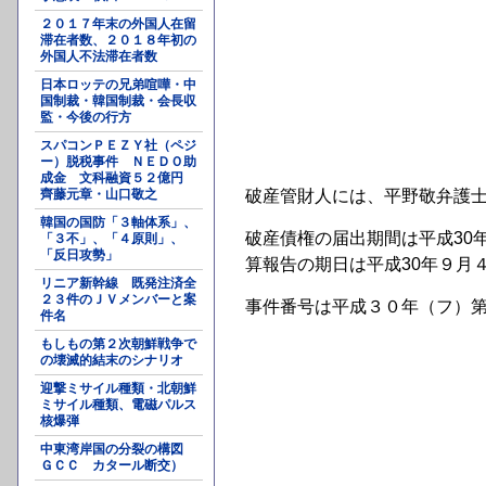
２０１７年末の外国人在留
滞在者数、２０１８年初の
外国人不法滞在者数
日本ロッテの兄弟喧嘩・中
国制裁・韓国制裁・会長収
監・今後の行方
スパコンＰＥＺＹ社（ペジ
ー）脱税事件 ＮＥＤＯ助
成金 文科融資５２億円
齊藤元章・山口敬之
破産管財人には、平野敬弁護
韓国の国防「３軸体系」、
破産債権の届出期間は平成30
「３不」、「４原則」、
「反日攻勢」
算報告の期日は平成30年９月
リニア新幹線 既発注済全
２３件のＪＶメンバーと案
事件番号は平成３０年（フ）
件名
もしもの第２次朝鮮戦争で
の壊滅的結末のシナリオ
迎撃ミサイル種類・北朝鮮
ミサイル種類、電磁パルス
核爆弾
中東湾岸国の分裂の構図
ＧＣＣ カタール断交）