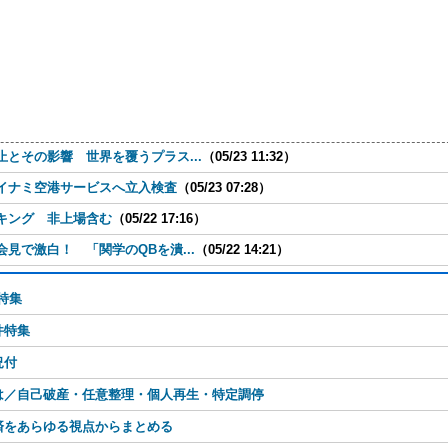
とその影響 世界を覆うプラス...
（05/23 11:32）
イナミ空港サービスへ立入検査
（05/23 07:28）
キング 非上場含む
（05/22 17:16）
見で激白！ 「関学のQBを潰...
（05/22 14:21）
特集
件特集
況付
は／自己破産・任意整理・個人再生・特定調停
済をあらゆる視点からまとめる