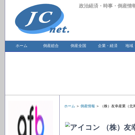
政治経済・時事・倒産情
ホーム
倒産総合
倒産全国
企業・経済
地域
ホーム
＞
倒産情報
＞ （株）友幸産業（北
（株）友