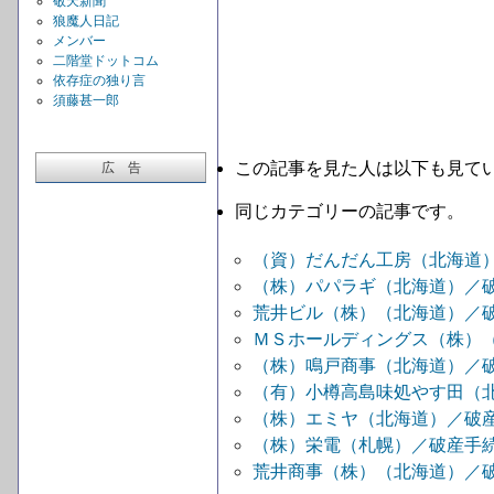
敬天新聞
狼魔人日記
メンバー
二階堂ドットコム
依存症の独り言
須藤甚一郎
この記事を見た人は以下も見て
広 告
同じカテゴリーの記事です。
（資）だんだん工房（北海道
（株）パパラギ（北海道）／
荒井ビル（株）（北海道）／
ＭＳホールディングス（株）
（株）鳴戸商事（北海道）／
（有）小樽高島味処やす田（
（株）エミヤ（北海道）／破
（株）栄電（札幌）／破産手
荒井商事（株）（北海道）／