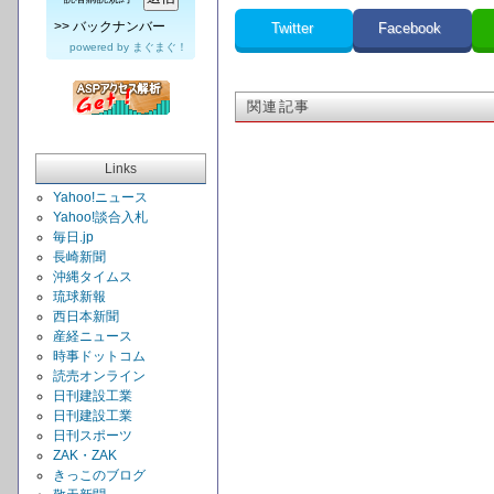
>>
バックナンバー
Twitter
Facebook
powered by
まぐまぐ！
関連記事
Links
Yahoo!ニュース
Yahoo!談合入札
毎日.jp
長崎新聞
沖縄タイムス
琉球新報
西日本新聞
産経ニュース
時事ドットコム
読売オンライン
日刊建設工業
日刊建設工業
日刊スポーツ
ZAK・ZAK
きっこのブログ