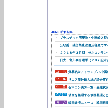
JCNET注目記事！
・
プラスチック廃棄物・中国輸入禁止
・
公取委 独占禁止法違反容疑でマ
・
２０１８年３月期 ゼネコンラン
・
日大 宮川泰介選手（２０）記者会
貿易戦争／トランプVS中国
リニア新幹線大林組談合事
ゼネコン決算一覧・受注状
借金を整理する債務整理と
韓国経済ニュース｜韓国経