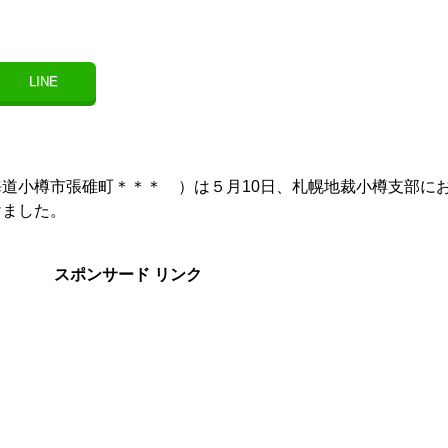
LINE
道小樽市張碓町＊＊＊ ）は５月10日、札幌地裁小樽支部に
けました。
スポンサード リンク