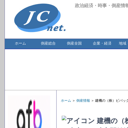
政治経済・時事・倒産情
ホーム
倒産総合
倒産全国
企業・経済
地域
ホーム
＞
倒産情報
＞ 建機の（株）ビバッ
建機の（