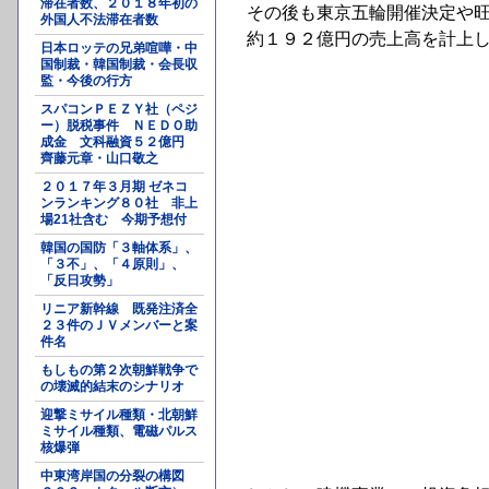
滞在者数、２０１８年初の
その後も東京五輪開催決定や
外国人不法滞在者数
約１９２億円の売上高を計上
日本ロッテの兄弟喧嘩・中
国制裁・韓国制裁・会長収
監・今後の行方
スパコンＰＥＺＹ社（ペジ
ー）脱税事件 ＮＥＤＯ助
成金 文科融資５２億円
齊藤元章・山口敬之
２０１７年３月期 ゼネコ
ンランキング８０社 非上
場21社含む 今期予想付
韓国の国防「３軸体系」、
「３不」、「４原則」、
「反日攻勢」
リニア新幹線 既発注済全
２３件のＪＶメンバーと案
件名
もしもの第２次朝鮮戦争で
の壊滅的結末のシナリオ
迎撃ミサイル種類・北朝鮮
ミサイル種類、電磁パルス
核爆弾
中東湾岸国の分裂の構図