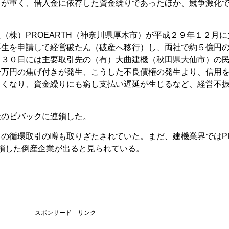
担が重く、借入金に依存した資金繰りであったほか、競争激化
（株）PROEARTH（神奈川県厚木市）が平成２９年１２月に
再生を申請して経営破たん（破産へ移行）し、両社で約５億円
月３０日には主要取引先の（有）大曲建機（秋田県大仙市）の
千万円の焦げ付きが発生、こうした不良債権の発生より、信用
しくなり、資金繰りにも窮し支払い遅延が生じるなど、経営不
社のビバックに連鎖した。
の循環取引の噂も取りざたされていた。まだ、建機業界ではP
連鎖した倒産企業が出ると見られている。
スポンサード リンク