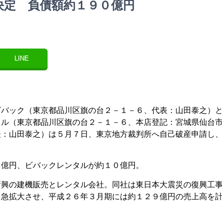
決定 負債額約１９０億円
LINE
ビバック（東京都品川区旗の台２－１－６、代表：山田泰之）
タル（東京都品川区旗の台２－１－６、本店登記：宮城県仙台
表：山田泰之）は５月７日、東京地方裁判所へ自己破産申請し
。
億円、ビバックレンタルが約１０億円。
新興の建機販売とレンタル会社。同社は東日本大震災の復興工
を急拡大させ、平成２６年３月期には約１２９億円の売上高を