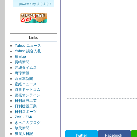
powered by
まぐまぐ！
Links
Yahoo!ニュース
Yahoo!談合入札
毎日.jp
長崎新聞
沖縄タイムス
琉球新報
西日本新聞
産経ニュース
時事ドットコム
読売オンライン
日刊建設工業
日刊建設工業
日刊スポーツ
ZAK・ZAK
きっこのブログ
敬天新聞
狼魔人日記
Twitter
Facebook