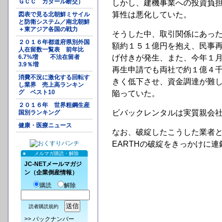
ＧＣＣ カタール断交）
しかし、建機事業への投資負
算性は悪化していた。
図表で見る北朝鮮ミサイル
と防衛システム／南北朝鮮
＋東アジア各国の戦力
そうした中、取引関係にあった
２０１６年都道府県別外国
額約１５１億円を抱え、民事
人在留数一覧表 前年比
6.7%増 不法在留者
げ付きが発生、また、今年１
3.9％増
再生申請でも両社で約１億４
消費不況に激化する回転す
きく低下させ、資金調達が難
し業界 売上高ランキン
グ ベスト10
陥っていた。
２０１６年 世界粗鋼生産
ビバックレンタルは実質親会
国別ランキング
健康・医療ニュース
なお、破綻したこうした業者と
EARTHの破綻をきっかけに
メルマガ購読・解除
JC-NETメールマガジ
ン（企業倒産情報）
購読
解除
読者購読規約
>>
バックナンバー