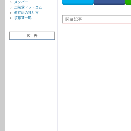
メンバー
二階堂ドットコム
依存症の独り言
須藤甚一郎
関連記事
広 告