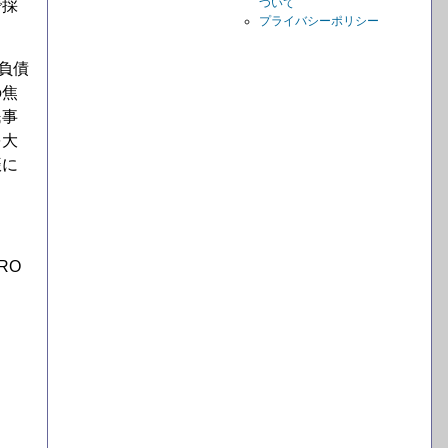
ついて
で採
プライバシーポリシー
負債
の焦
民事
を大
振に
RO