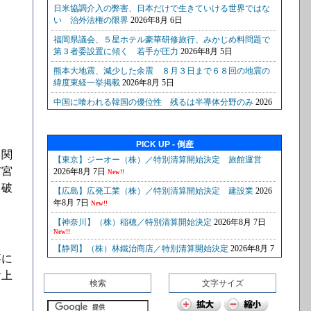
PICK UP - 倒産
と関
市宮
、破
事に
計上
検索
文字サイズ