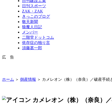
日刊建設工業
日刊スポーツ
ZAK・ZAK
きっこのブログ
敬天新聞
狼魔人日記
メンバー
二階堂ドットコム
依存症の独り言
須藤甚一郎
広 告
ホーム
＞
倒産情報
＞ カメレオン（株）（奈良）／破産手続
カメレオン（株）（奈良）／