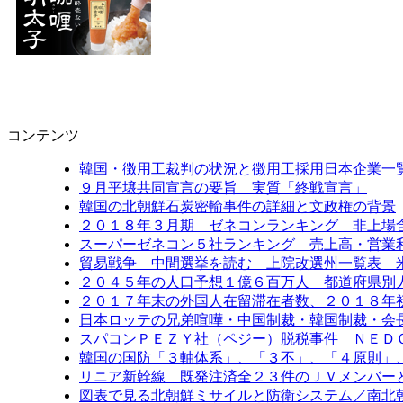
コンテンツ
韓国・徴用工裁判の状況と徴用工採用日本企業一
９月平壌共同宣言の要旨 実質「終戦宣言」
韓国の北朝鮮石炭密輸事件の詳細と文政権の背景
２０１８年３月期 ゼネコンランキング 非上場
スーパーゼネコン５社ランキング 売上高・営業
貿易戦争 中間選挙を読む 上院改選州一覧表 
２０４５年の人口予想１億６百万人 都道府県別
２０１７年末の外国人在留滞在者数、２０１８年
日本ロッテの兄弟喧嘩・中国制裁・韓国制裁・会
スパコンＰＥＺＹ社（ペジー）脱税事件 ＮＥＤ
韓国の国防「３軸体系」、「３不」、「４原則」
リニア新幹線 既発注済全２３件のＪＶメンバー
図表で見る北朝鮮ミサイルと防衛システム／南北