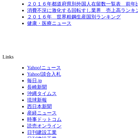
２０１６年都道府県別外国人在留数一覧表 前年比6
消費不況に激化する回転すし業界 売上高ランキン
２０１６年 世界粗鋼生産国別ランキング
健康・医療ニュース
Links
Yahoo!ニュース
Yahoo!談合入札
毎日.jp
長崎新聞
沖縄タイムス
琉球新報
西日本新聞
産経ニュース
時事ドットコム
読売オンライン
日刊建設工業