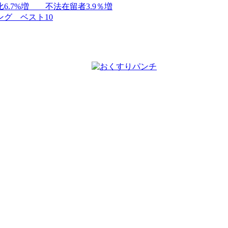
.7%増 不法在留者3.9％増
グ ベスト10