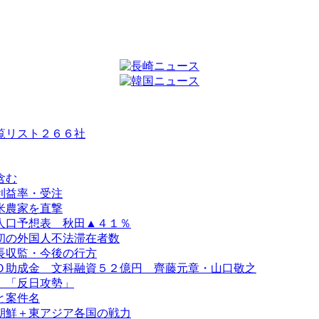
覧リスト２６６社
含む
利益率・受注
米農家を直撃
人口予想表 秋田▲４１％
初の外国人不法滞在者数
長収監・今後の行方
Ｏ助成金 文科融資５２億円 齊藤元章・山口敬之
、「反日攻勢」
と案件名
朝鮮＋東アジア各国の戦力