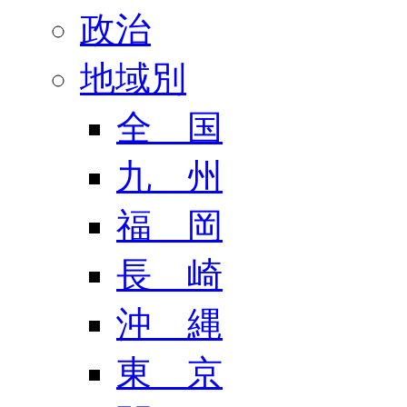
政治
地域別
全 国
九 州
福 岡
長 崎
沖 縄
東 京