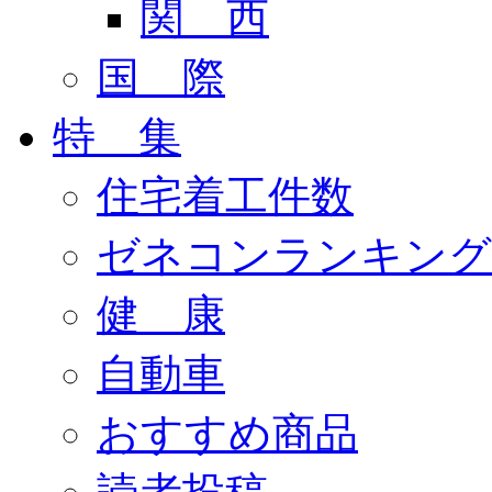
関 西
国 際
特 集
住宅着工件数
ゼネコンランキング
健 康
自動車
おすすめ商品