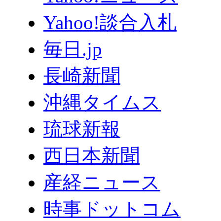
Yahoo!談合入札
毎日.jp
長崎新聞
沖縄タイムス
琉球新報
西日本新聞
産経ニュース
時事ドットコム