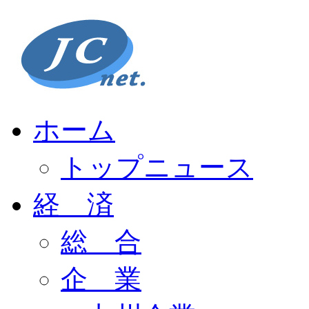
ホーム
トップニュース
経 済
総 合
企 業