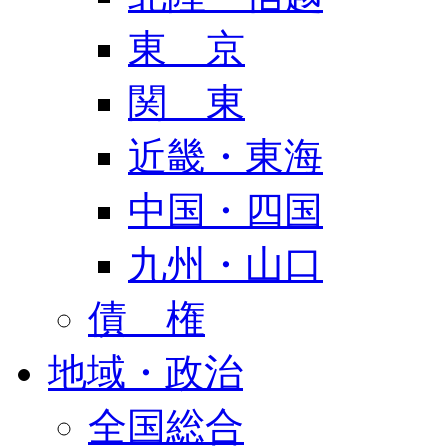
東 京
関 東
近畿・東海
中国・四国
九州・山口
債 権
地域・政治
全国総合