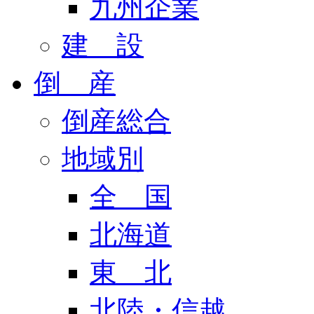
九州企業
建 設
倒 産
倒産総合
地域別
全 国
北海道
東 北
北陸・信越