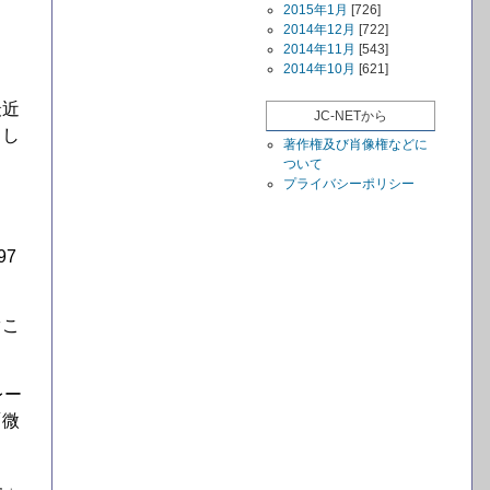
2015年1月
[726]
2014年12月
[722]
2014年11月
[543]
2014年10月
[621]
最近
JC-NETから
とし
著作権及び肖像権などに
ついて
プライバシーポリシー
7
ぐこ
レー
「微
た」