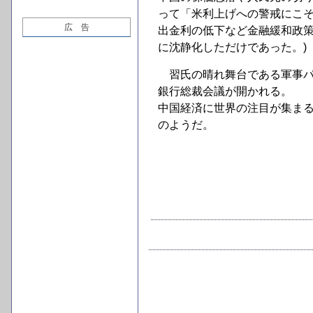
って「米利上げへの警戒にこそ
広 告
出金利の低下など金融緩和政
に沈静化しただけであった。)
習氏の晴れ舞台である軍事パ
銀行総裁会議が開かれる。
中国経済に世界の注目が集ま
のようだ。