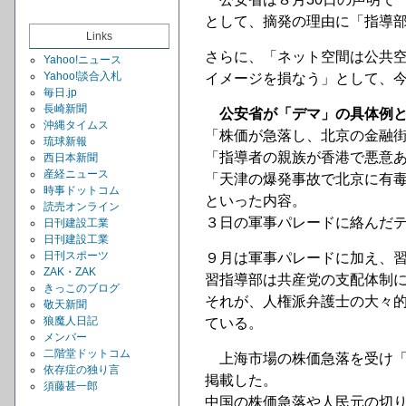
として、摘発の理由に「指導
Links
さらに、「ネット空間は公共
Yahoo!ニュース
Yahoo!談合入札
イメージを損なう」として、
毎日.jp
長崎新聞
公安省が「デマ」の具体例と
沖縄タイムス
「株価が急落し、北京の金融
琉球新報
「指導者の親族が香港で悪意
西日本新聞
産経ニュース
「天津の爆発事故で北京に有
時事ドットコム
といった内容。
読売オンライン
３日の軍事パレードに絡んだ
日刊建設工業
日刊建設工業
日刊スポーツ
９月は軍事パレードに加え、
ZAK・ZAK
習指導部は共産党の支配体制
きっこのブログ
それが、人権派弁護士の大々
敬天新聞
狼魔人日記
ている。
メンバー
二階堂ドットコム
上海市場の株価急落を受け「
依存症の独り言
掲載した。
須藤甚一郎
中国の株価急落や人民元の切