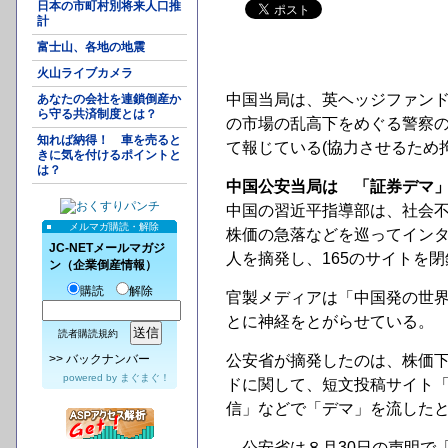
日本の市町村別将来人口推
計
富士山、各地の地震
火山ライブカメラ
中国当局は、英ヘッジファンド運
あなたの会社を連鎖倒産か
ら守る共済制度とは？
の市場の乱高下をめぐる警察
知れば納得！ 車を売ると
て報じている(協力させるため
きに気を付けるポイントと
は？
中国公安当局は 「証券デマ
中国の習近平指導部は、社会
メルマガ購読・解除
株価の急落などを巡ってインタ
JC-NETメールマガジ
人を摘発し、165のサイトを
ン（企業倒産情報）
購読
解除
官製メディアは「中国発の世
とに神経をとがらせている。
読者購読規約
>>
バックナンバー
公安省が摘発したのは、株価下
powered by
まぐまぐ！
ドに関して、短文投稿サイト
信」などで「デマ」を流した
公安省は８月30日の声明で