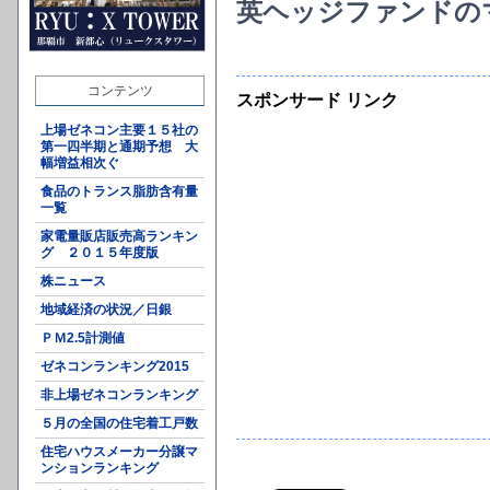
英ヘッジファンドの
コンテンツ
スポンサード リンク
上場ゼネコン主要１５社の
第一四半期と通期予想 大
幅増益相次ぐ
食品のトランス脂肪含有量
一覧
家電量販店販売高ランキン
グ ２０１５年度版
株ニュース
地域経済の状況／日銀
ＰＭ2.5計測値
ゼネコンランキング2015
非上場ゼネコンランキング
５月の全国の住宅着工戸数
住宅ハウスメーカー分譲マ
ンションランキング