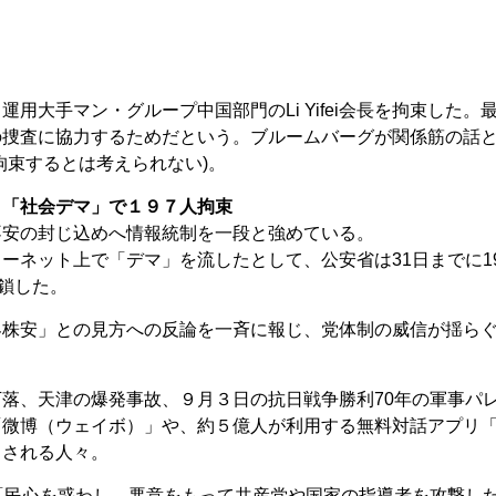
用大手マン・グループ中国部門のLi Yifei会長を拘束した。
の捜査に協力するためだという。ブルームバーグが関係筋の話
拘束するとは考えられない)。
」「社会デマ」で１９７人拘束
不安の封じ込めへ情報統制を一段と強めている。
ーネット上で「デマ」を流したとして、公安省は31日までに19
閉鎖した。
界株安」との見方への反論を一斉に報じ、党体制の威信が揺ら
落、天津の爆発事故、９月３日の抗日戦争勝利70年の軍事パ
「微博（ウェイボ）」や、約５億人が利用する無料対話アプリ
とされる人々。
「民心を惑わし、悪意をもって共産党や国家の指導者を攻撃し