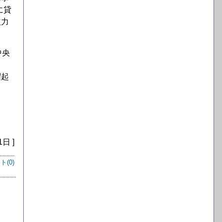
に貸
益力
中央
躍起
1日 ]
ト(
0
)