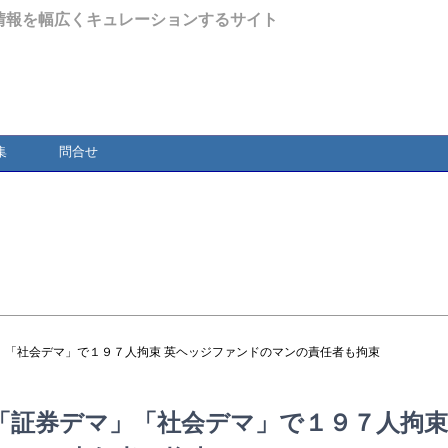
情報を幅広くキュレーションするサイト
集
問合せ
」「社会デマ」で１９７人拘束 英ヘッジファンドのマンの責任者も拘束
「証券デマ」「社会デマ」で１９７人拘束