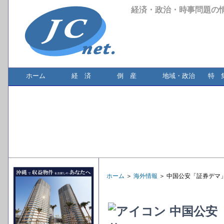
経済・政治・時事問題の
ホーム
経 済
倒 産
地域・政治
特 
ホーム
＞
海外情報
＞ 中国公安「証券デマ
中国公安