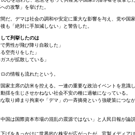
部への攻撃」を挙げた。
空間だ。デマは社会の調和や安定に重大な影響を与え、党や国
今後も「絶対に手加減しない」と警告した。
して列挙したのは
街で男性が飛び降り自殺した」
ある空売りをした」
毒ガスが拡散している」
テロの情報も流れたという。
習国家主席の訪米を控える。一連の重要な政治イベントを意識
に動揺を生じさせかねない社会不安の種に過敏になっている。
的な取り締まり拘束や「デマ」の一斉摘発という強硬策につな
中国は国際資本市場の混乱の震源ではない」と人民日報が論
り下げをきっかけに世界的な株安が広がったが、官製メディア