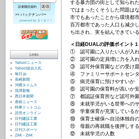
する暴力団の街として知られ
読者購読規約
ではまったくそうした問題は
>>
バックナンバー
市でもあったことから環境都
powered by
まぐまぐ！
百万都市であった人口も減少
ち出され、実を結んできてい
＜日経DUALの評価ポイント
① 認可園に入りたい人が入
Links
② 認可園の定員増に力を入
Yahoo!ニュース
③ 認可外保育園などの受け
Yahoo!談合入札
④ ファミリーサポートセン
毎日.jp
長崎新聞
⑤ 病児保育に預けやすいか
沖縄タイムス
⑥ 認可園の保育料が高いか
琉球新報
⑦ 都認証保育所など認可外
西日本新聞
産経ニュース
⑧ 未就学児がいる世帯への
時事ドットコム
⑨ 学童保育が充実している
読売オンライン
⑩ 保育士確保へ自治体独自
日刊建設工業
日刊建設工業
⑪ 母親の再就職を後押しす
日刊スポーツ
⑫ 未就学児の人数
ZAK・ZAK