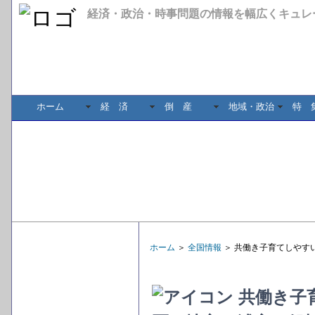
経済・政治・時事問題の情報を幅広くキュレ
ホーム
経 済
倒 産
地域・政治
特 
ホーム
＞
全国情報
＞ 共働き子育てしやす
共働き子