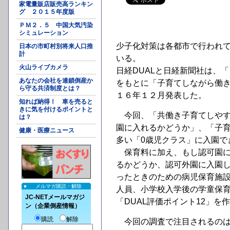
家電量販店販売高ランキン
グ ２０１５年度版
ＰＭ２．５ 中国大気汚染
シミュレーション
少子化対策は各都市で行われ
日本の市町村別将来人口推
計
いる。
火山ライブカメラ
日経DUALと日経新聞社は、
あなたの会社を連鎖倒産か
をもとに「子育てしながら働き
ら守る共済制度とは？
１６年１２月発表した。
知れば納得！ 車を売ると
きに気を付けるポイントと
今回、「共働き子育てしやす
は？
園に入れるかどうか」、「子育
健康・医療ニュース
多い「0歳児クラス」に入園で
保育料に加え、もし認可園に
るかどうか、認可外園に入園
ったときのための病児保育施
メルマガ購読・解除
人員、小学校入学後の学童保
JC-NETメールマガジ
「DUAL評価ポイント12」を
ン（企業倒産情報）
購読
解除
今回の調査で注目されるのは