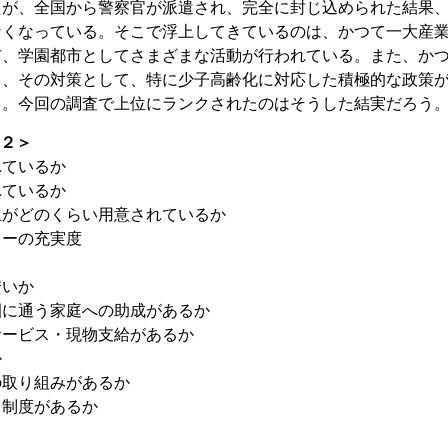
たが、全国から警察官が派遣され、完全に封じ込められた結果
なくなっている。そこで浮上してきているのは、かつて一大産
市、学園都市としてさまざまな活動が行われている。また、か
し、その対策として、特に少子高齢化に対応した積極的な政策
る。今回の調査で上位にランクされたのはそうした結実だろう
１２＞
れているか
れているか
皿がどのくらい用意されているか
ターの充実度
安いか
園に通う家庭への助成があるか
サービス・現物支給があるか
か
の取り組みがあるか
る制度があるか