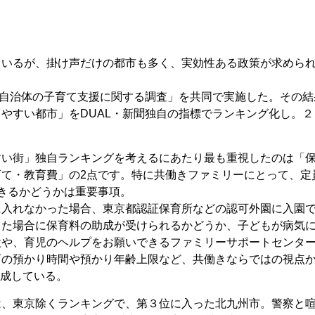
ているが、掛け声だけの都市も多く、実効性ある政策が求めら
「自治体の子育て支援に関する調査」を共同で実施した。その結
やすい都市」をDUAL・新聞独自の指標でランキング化し。２
い街」独自ランキングを考えるにあたり最も重視したのは「
て・教育費」の2点です。特に共働きファミリーにとって、定
きるかどうかは重要事項。
入れなかった場合、東京都認証保育所などの認可外園に入園
した場合に保育料の助成が受けられるかどうか、子どもが病気
設や、育児のヘルプをお願いできるファミリーサポートセンタ
育の預かり時間や預かり年齢上限など、共働きならではの視点
作成している。
、東京除くランキングで、第３位に入った北九州市。警察と