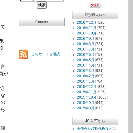
月別過去ログ
Counter
2016年12月
[520]
れて
2016年11月
[707]
2016年10月
[713]
2016年9月
[678]
果
2016年8月
[731]
０
2016年7月
[711]
このサイトを購読
2016年6月
[758]
2016年5月
[677]
2016年4月
[711]
保育
2016年3月
[921]
員が
2016年2月
[807]
2016年1月
[784]
2015年12月
[823]
でき
2015年11月
[926]
にな
2015年10月
[1065]
ーの
2015年9月
[944]
2015年8月
[812]
から
JC-NETから
喧嘩
著作権及び肖像権などに