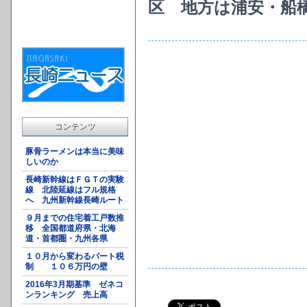
区 地方は浦安・船
コンテンツ
豚骨ラーメンは本当に美味
しいのか
長崎新幹線はＦＧＴの実験
線 北陸延線はフル規格
へ 九州新幹線長崎ルート
９月までの住宅着工戸数推
移 全国都道府県・北海
道・首都圏・九州各県
１０月から変わるパート税
制 １０６万円の壁
2016年3月期基準 ゼネコ
ンランキング 売上高