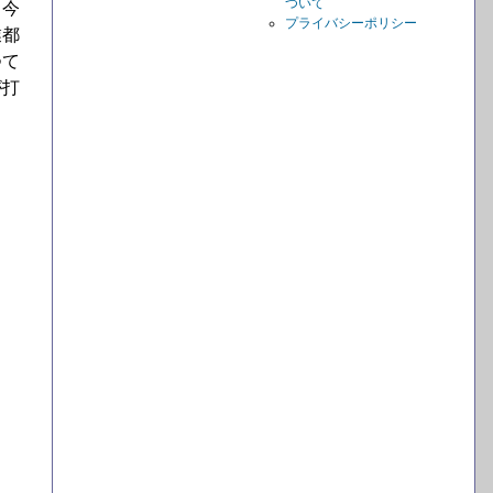
ついて
、今
プライバシーポリシー
業都
つて
が打
。