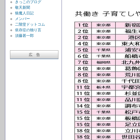
きっこのブログ
敬天新聞
狼魔人日記
メンバー
二階堂ドットコム
依存症の独り言
須藤甚一郎
広 告