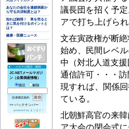
火山ライブカメラ
議長団を招く予定
あなたの会社を連鎖倒産か
ら守る共済制度とは？
知れば納得！ 車を売ると
アで打ち上げられ
きに気を付けるポイントと
は？
健康・医療ニュース
文在寅政権が断絶
始め、民間レベル
中（対北人道支援
メルマガ購読・解除
通信許可・・・訪
JC-NETメールマガジ
ン（企業倒産情報）
現すれば、関係回
購読
解除
ている。
読者購読規約
>>
バックナンバー
powered by
まぐまぐ！
北朝鮮高官の来韓
ア大会の閉会式に