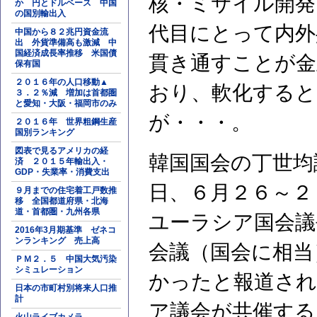
核・ミサイル開発
か 円とドルベース 中国
の国別輸出入
代目にとって内外
中国から８２兆円資金流
出 外貨準備高も激減 中
国経済成長率推移 米国債
貫き通すことが金
保有国
２０１６年の人口移動▲
おり、軟化すると
３．２％減 増加は首都圏
と愛知・大阪・福岡市のみ
が・・・。
２０１６年 世界粗鋼生産
国別ランキング
図表で見るアメリカの経
韓国国会の丁世均
済 ２０１５年輸出入・
GDP・失業率・消費支出
日、６月２６～２
９月までの住宅着工戸数推
移 全国都道府県・北海
道・首都圏・九州各県
ユーラシア国会議
2016年3月期基準 ゼネコ
ンランキング 売上高
会議（国会に相当
ＰＭ２．５ 中国大気汚染
シミュレーション
かったと報道され
日本の市町村別将来人口推
計
ア議会が共催する