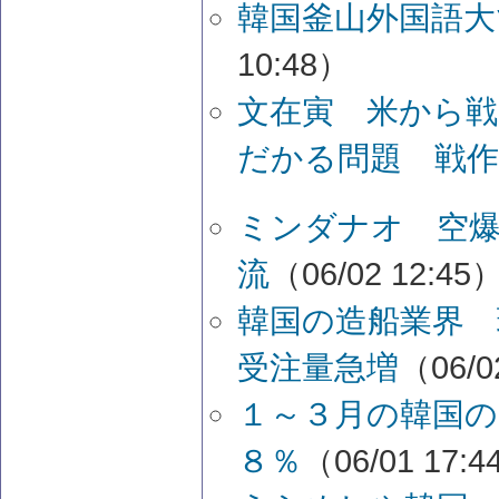
韓国釜山外国語大
10:48）
文在寅 米から戦
だかる問題 戦作
ミンダナオ 空爆
流
（06/02 12:45
韓国の造船業界 
受注量急増
（06/0
１～３月の韓国の
８％
（06/01 17: