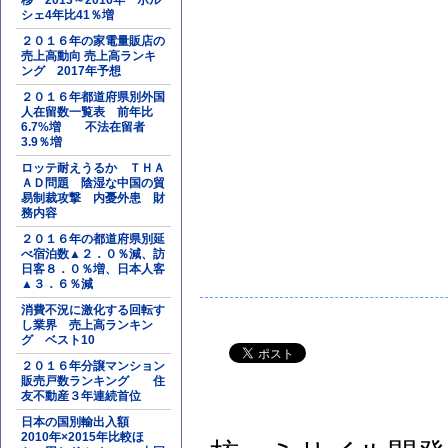
移 2013～2016年 ポル
シェ4年比41％増
２０１６年の家電量販店の
売上高動向 売上高ランキ
ング 2017年予想
２０１６年都道府県別外国
人在留数一覧表 前年比
6.7%増 不法在留者
3.9％増
ロッテ耐えうるか ＴＨＡ
ＡＤ問題 陰湿な中国の貿
易制裁攻撃 内憂外患 財
務内容
２０１６年の都道府県別延
べ宿泊数▲２．０％減、訪
日客８．０％増、日本人客
▲３．６％減
消費不況に激化する回転す
し業界 売上高ランキン
グ ベスト10
２０１６年分譲マンション
販売戸数ランキング 住
友不動産３年連続首位
日本の国別輸出入額
2010年×2015年比較ほ