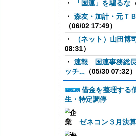
・
「国連」を騙るな
（
・
森友・加計・元Ｔ
（06/02 17:49）
・
（ネット）山田博
08:31）
・
速報 国連事務総
ッチ...
（05/30 07:32
借金を整理する
生・特定調停
ゼネコン３月決算