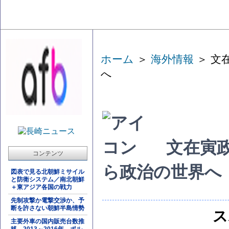
ホーム
＞
海外情報
＞ 文
へ
文在寅
コンテンツ
ら政治の世界へ
図表で見る北朝鮮ミサイル
と防衛システム／南北朝鮮
＋東アジア各国の戦力
先制攻撃か電撃交渉か、予
断を許さない朝鮮半島情勢
ス
主要外車の国内販売台数推