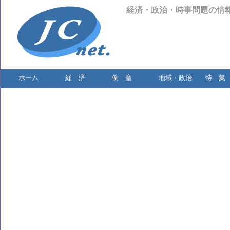
経済・政治・時事問題の情
ホーム
経 済
倒 産
地域・政治
特 集