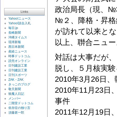
政治局長（現、№
Links
№２、降格・昇格
Yahoo!ニュース
Yahoo!談合入札
毎日.jp
が訪れて以来とな
長崎新聞
沖縄タイムス
以上、聨合ニュー
琉球新報
西日本新聞
産経ニュース
対話は大事だが、
時事ドットコム
読売オンライン
日刊建設工業
脱し、５月核実験
日刊建設工業
日刊スポーツ
2010年3月26
ZAK・ZAK
きっこのブログ
2010年11月2
敬天新聞
狼魔人日記
メンバー
事件
二階堂ドットコム
依存症の独り言
2011年12月1
須藤甚一郎