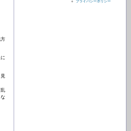
プライバシーポリシー
地方
報に
と見
積乱
らな