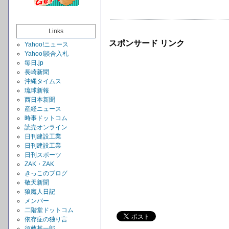
Links
スポンサード リンク
Yahoo!ニュース
Yahoo!談合入札
毎日.jp
長崎新聞
沖縄タイムス
琉球新報
西日本新聞
産経ニュース
時事ドットコム
読売オンライン
日刊建設工業
日刊建設工業
日刊スポーツ
ZAK・ZAK
きっこのブログ
敬天新聞
狼魔人日記
メンバー
二階堂ドットコム
依存症の独り言
須藤甚一郎