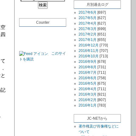
月別過去ログ
2017年6月
[697]
2017年5月
[627]
Counter
2017年4月
[627]
岐空
2017年3月
[699]
県四
2017年2月
[651]
2017年1月
[655]
2016年12月
[770]
2016年11月
[707]
このサイ
2016年10月
[713]
トを購読
って
2016年9月
[678]
2016年8月
[731]
１．
2016年7月
[711]
量と
2016年6月
[758]
2016年5月
[675]
2016年4月
[711]
の記
2016年3月
[921]
2016年2月
[807]
2016年1月
[783]
り
い
JC-NETから
著作権及び肖像権などに
ついて