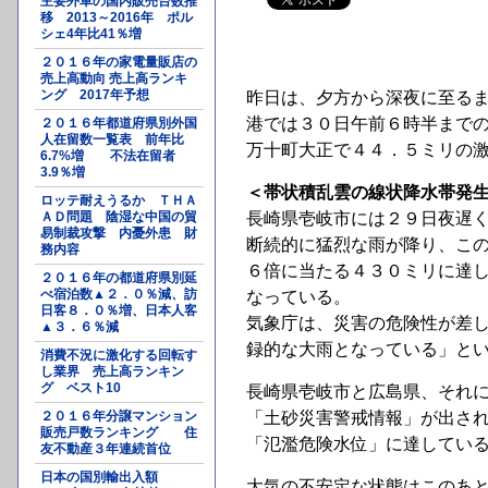
主要外車の国内販売台数推
移 2013～2016年 ポル
シェ4年比41％増
２０１６年の家電量販店の
売上高動向 売上高ランキ
ング 2017年予想
昨日は、夕方から深夜に至る
港では３０日午前６時半まで
２０１６年都道府県別外国
人在留数一覧表 前年比
万十町大正で４４．５ミリの
6.7%増 不法在留者
3.9％増
＜帯状積乱雲の線状降水帯発
ロッテ耐えうるか ＴＨＡ
ＡＤ問題 陰湿な中国の貿
長崎県壱岐市には２９日夜遅
易制裁攻撃 内憂外患 財
断続的に猛烈な雨が降り、こ
務内容
６倍に当たる４３０ミリに達
２０１６年の都道府県別延
べ宿泊数▲２．０％減、訪
なっている。
日客８．０％増、日本人客
気象庁は、災害の危険性が差
▲３．６％減
録的な大雨となっている」と
消費不況に激化する回転す
し業界 売上高ランキン
グ ベスト10
長崎県壱岐市と広島県、それ
２０１６年分譲マンション
「土砂災害警戒情報」が出さ
販売戸数ランキング 住
「氾濫危険水位」に達してい
友不動産３年連続首位
日本の国別輸出入額
大気の不安定な状態はこのあ