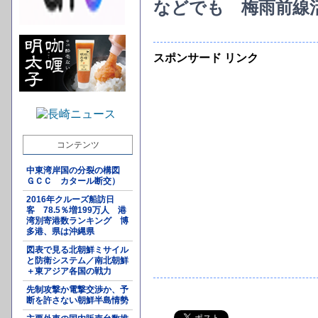
などでも 梅雨前線
スポンサード リンク
コンテンツ
中東湾岸国の分裂の構図
ＧＣＣ カタール断交）
2016年クルーズ船訪日
客 78.5％増199万人 港
湾別寄港数ランキング 博
多港、県は沖縄県
図表で見る北朝鮮ミサイル
と防衛システム／南北朝鮮
＋東アジア各国の戦力
先制攻撃か電撃交渉か、予
断を許さない朝鮮半島情勢