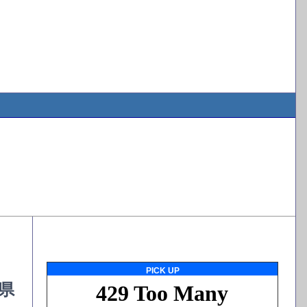
PICK UP
県