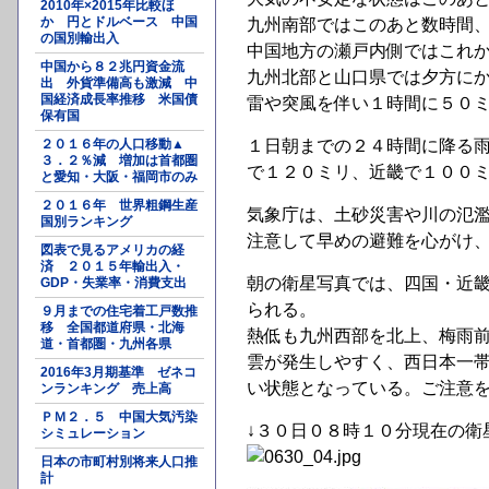
2010年×2015年比較ほ
か 円とドルベース 中国
九州南部ではこのあと数時間
の国別輸出入
中国地方の瀬戸内側ではこれ
中国から８２兆円資金流
九州北部と山口県では夕方に
出 外貨準備高も激減 中
国経済成長率推移 米国債
雷や突風を伴い１時間に５０
保有国
２０１６年の人口移動▲
１日朝までの２４時間に降る
３．２％減 増加は首都圏
で１２０ミリ、近畿で１００
と愛知・大阪・福岡市のみ
２０１６年 世界粗鋼生産
気象庁は、土砂災害や川の氾
国別ランキング
注意して早めの避難を心がけ
図表で見るアメリカの経
済 ２０１５年輸出入・
朝の衛星写真では、四国・近
GDP・失業率・消費支出
られる。
９月までの住宅着工戸数推
移 全国都道府県・北海
熱低も九州西部を北上、梅雨
道・首都圏・九州各県
雲が発生しやすく、西日本一
2016年3月期基準 ゼネコ
い状態となっている。ご注意
ンランキング 売上高
ＰＭ２．５ 中国大気汚染
↓３０日０８時１０分現在の衛
シミュレーション
日本の市町村別将来人口推
計