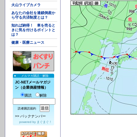
火山ライブカメラ
あなたの会社を連鎖倒産か
ら守る共済制度とは？
知れば納得！ 車を売ると
きに気を付けるポイントと
は？
健康・医療ニュース
メルマガ購読・解除
JC-NETメールマガジ
ン（企業倒産情報）
購読
解除
読者購読規約
>>
バックナンバー
powered by
まぐまぐ！