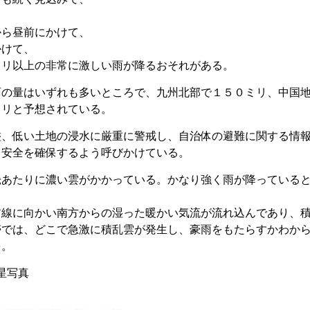
、
から昼前にかけて、
かけて、
ミリ以上の非常に激しい雨が降るおそれがある。
雨の量はいずれも多いところで、九州北部で１５０ミリ、中国
ミリと予想されている。
濫、低い土地の浸水に厳重に警戒し、自治体の避難に関する情
、安全を確保するよう呼びかけている。
畿あたりに濃い雲がかかっている。かなり強く雨が降っている
前線に向かい南方からの湿った暖かい気流が流れ込んであり、
帯では、どこで急激に積乱雲が発生し、豪雨をもたらすかわか
を。
星写真