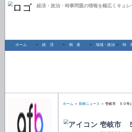
経済・政治・時事問題の情報を幅広くキュレ
ホーム
経 済
倒 産
地域・政治
特 
ホーム
＞
長崎ニュース
＞ 壱岐市 ５０年
壱岐市 