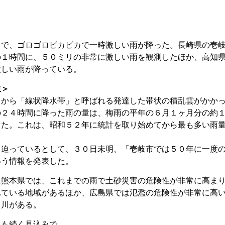
まで、ゴロゴロピカピカで一時激しい雨が降った。長崎県の壱
の１時間に、５０ミリの非常に激しい雨を観測したほか、高知
激しい雨が降っている。
生＞
くから「線状降水帯」と呼ばれる発達した帯状の積乱雲がかか
の２４時間に降った雨の量は、梅雨の平年の６月１ヶ月分の約
した。これは、昭和５２年に統計を取り始めてから最も多い雨
し迫っているとして、３０日未明、「壱岐市では５０年に一度
いう情報を発表した。
に熊本県では、これまでの雨で土砂災害の危険性が非常に高ま
れている地域があるほか、広島県では氾濫の危険性が非常に高
る川がある。
とも続く見込みで、