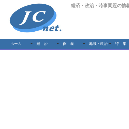
経済・政治・時事問題の情
ホーム
経 済
倒 産
地域・政治
特 集