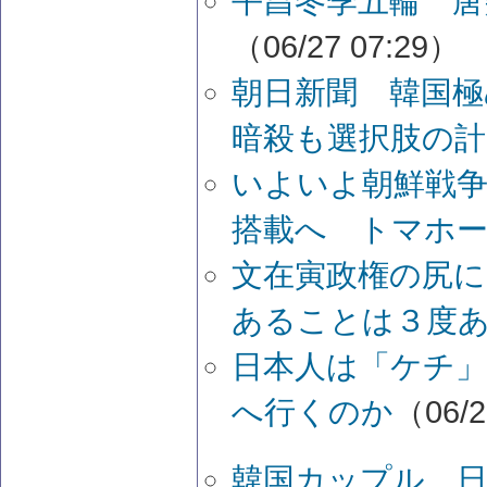
平昌冬季五輪 唐
（06/27 07:29）
朝日新聞 韓国極
暗殺も選択肢の
いよいよ朝鮮戦争
搭載へ トマホ
文在寅政権の尻に
あることは３度
日本人は「ケチ
へ行くのか
（06/2
韓国カップル 