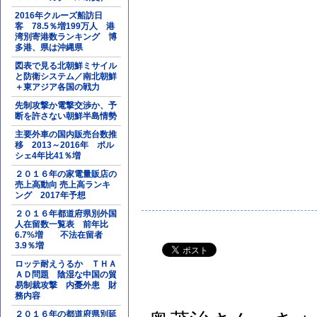
2016年クルーズ船訪日
客 78.5％増199万人 港
湾別寄港数ランキング 博
多港、県は沖縄県
図表で見る北朝鮮ミサイル
と防衛システム／南北朝鮮
＋東アジア各国の戦力
先制攻撃か電撃交渉か、予
断を許さない朝鮮半島情勢
主要外車の国内販売台数推
移 2013～2016年 ポル
シェ4年比41％増
２０１６年の家電量販店の
売上高動向 売上高ランキ
ング 2017年予想
２０１６年都道府県別外国
人在留数一覧表 前年比
6.7%増 不法在留者
3.9％増
ロッテ耐えうるか ＴＨＡ
ＡＤ問題 陰湿な中国の貿
易制裁攻撃 内憂外患 財
務内容
２０１６年の都道府県別延