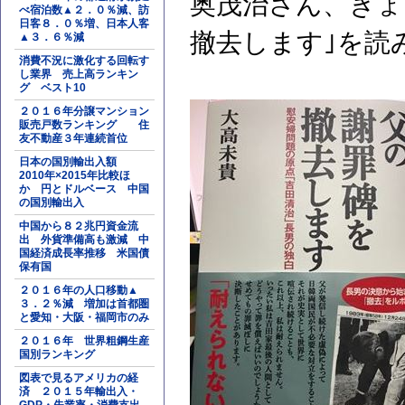
奥茂治さん、きょ
べ宿泊数▲２．０％減、訪
日客８．０％増、日本人客
撤去します｣を読
▲３．６％減
消費不況に激化する回転す
し業界 売上高ランキン
グ ベスト10
２０１６年分譲マンション
販売戸数ランキング 住
友不動産３年連続首位
日本の国別輸出入額
2010年×2015年比較ほ
か 円とドルベース 中国
の国別輸出入
中国から８２兆円資金流
出 外貨準備高も激減 中
国経済成長率推移 米国債
保有国
２０１６年の人口移動▲
３．２％減 増加は首都圏
と愛知・大阪・福岡市のみ
２０１６年 世界粗鋼生産
国別ランキング
図表で見るアメリカの経
済 ２０１５年輸出入・