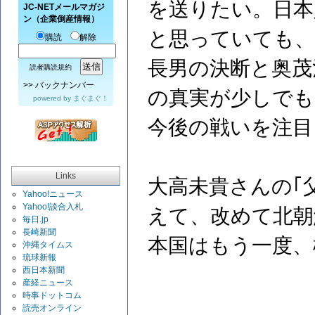
を送りたい。日本
JC-NETメールマガジ
ン（企業倒産情報）
と思っていても
購読
解除
長男の決断と奥茂
読者購読規約
>>
バックナンバー
の真実が少しでも
powered by
まぐまぐ！
今後の戦いを注目
Links
大高未貴さんの｢
Yahoo!ニュース
Yahoo!談合入札
えて、改めて北朝
毎日.jp
長崎新聞
本国はもう一度、
沖縄タイムス
琉球新報
西日本新聞
産経ニュース
時事ドットコム
読売オンライン