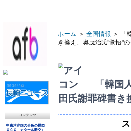
ホーム
＞
全国情報
＞ 「
き換え、奥茂治氏"覚悟"
「韓国
田氏謝罪碑書き
コンテンツ
ス
中東湾岸国の分裂の構図
ＧＣＣ カタール断交）