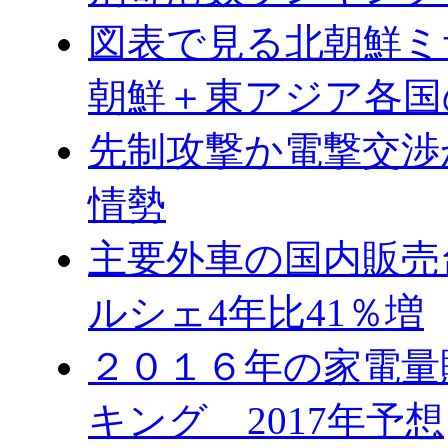
図表で見る北朝鮮ミ
朝鮮＋東アジア各国
先制攻撃か電撃交渉
情勢
主要外車の国内販売台
ルシェ4年比41％増
２０１６年の家電量
キング 2017年予想