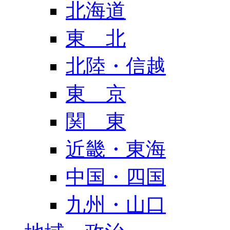
北海道
東 北
北陸・信越
東 京
関 東
近畿・東海
中国・四国
九州・山口