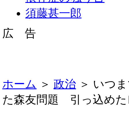
須藤甚一郎
広 告
ホーム
＞
政治
＞ いつ
た森友問題 引っ込めた