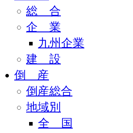
総 合
企 業
九州企業
建 設
倒 産
倒産総合
地域別
全 国