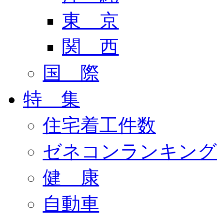
東 京
関 西
国 際
特 集
住宅着工件数
ゼネコンランキング
健 康
自動車