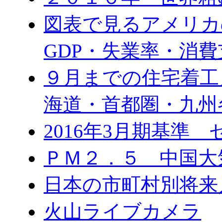
図表で見るアメリカ
GDP・失業率・消費
９月までの住宅着工
海道・首都圏・九州
2016年3月期基準
ＰＭ２．５ 中国大
日本の市町村別将来
火山ライブカメラ