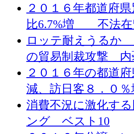
２０１６年都道府県
比6.7%増 不法在
ロッテ耐えうるか 
の貿易制裁攻撃 内
２０１６年の都道府
減、訪日客８．０％
消費不況に激化する
ング ベスト10