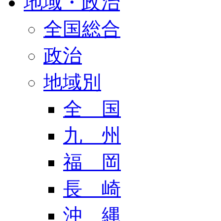
地域・政治
全国総合
政治
地域別
全 国
九 州
福 岡
長 崎
沖 縄